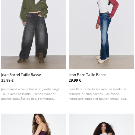
Jean Barrel Taille Basse
Jean Flare Taille Basse
35,99 €
29,99 €
Jean barrel à taille basse et jambe large.
Jean flare taille basse avec passants de
Taille avec passants. Poches avant et
ceinture et cinq poches. Bas évasé.
poches plaquées au dos. Fermeture
Fermeture zippée et bouton métallique
frontale zippée et boutonnée.
sur le devant.