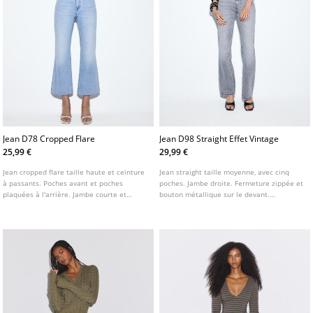
Jean D78 Cropped Flare
Jean D98 Straight Effet Vintage
25,99 €
29,99 €
Jean cropped flare taille haute et ceinture
Jean straight taille moyenne, avec cinq
à passants. Poches avant et poches
poches. Jambe droite. Fermeture zippée et
plaquées à l'arrière. Jambe courte et
bouton métallique sur le devant.
ourlet effiloché. Fermeture avant avec zip
Disponible en plusieurs coloris. Tiro: Taille
et bouton métallique. Disponible en
normale, au niveau du nombril Tejido:
plusieurs couleurs.
Comfort