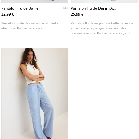
Pantalon Fluide Barrel
Pantalon Fluide Denim A
L01209641
Cordon
22,99 €
25,99 €
Pantalon fluide de coupe barrel. Taille
Pantalon fluide en jean de taille moyenne
élastique. Poches latérales.
et taille élastique ajustable avec des
cordons assortis. Poches latérales. Jambe
large et droite. Disponible en plusieurs
couleurs.