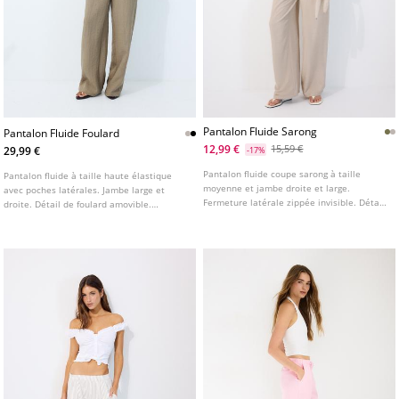
Pantalon Fluide Sarong
Pantalon Fluide Foulard
12,99 €
15,59 €
29,99 €
-17%
Pantalon fluide coupe sarong à taille
Pantalon fluide à taille haute élastique
moyenne et jambe droite et large.
avec poches latérales. Jambe large et
Fermeture latérale zippée invisible. Détail
droite. Détail de foulard amovible.
de nœud sur le devant. Disponible en
Disponible en plusieurs couleurs.
plusieurs coloris.