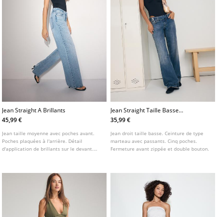
Jean Straight A Brillants
Jean Straight Taille Basse
Ceinture Hammer
45,99 €
35,99 €
Jean taille moyenne avec poches avant.
Jean droit taille basse. Ceinture de type
Poches plaquées à l'arrière. Détail
marteau avec passants. Cinq poches.
d'application de brillants sur le devant.
Fermeture avant zippée et double bouton.
Jambe droite. Fermeture avant avec zip et
bouton métallique.