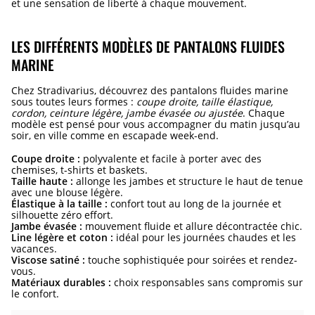
et une sensation de liberté à chaque mouvement.
LES DIFFÉRENTS MODÈLES DE PANTALONS FLUIDES
MARINE
Chez Stradivarius, découvrez des pantalons fluides marine
sous toutes leurs formes :
coupe droite, taille élastique,
cordon, ceinture légère, jambe évasée ou ajustée
. Chaque
modèle est pensé pour vous accompagner du matin jusqu’au
soir, en ville comme en escapade week-end.
Coupe droite :
polyvalente et facile à porter avec des
chemises, t-shirts et baskets.
Taille haute :
allonge les jambes et structure le haut de tenue
avec une blouse légère.
Élastique à la taille :
confort tout au long de la journée et
silhouette zéro effort.
Jambe évasée :
mouvement fluide et allure décontractée chic.
Line légère et coton :
idéal pour les journées chaudes et les
vacances.
Viscose satiné :
touche sophistiquée pour soirées et rendez-
vous.
Matériaux durables :
choix responsables sans compromis sur
le confort.