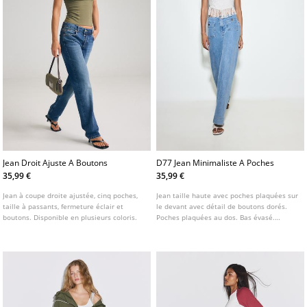
Jean Droit Ajuste A Boutons
D77 Jean Minimaliste A Poches
35,99 €
35,99 €
Jean à coupe droite ajustée, cinq poches,
Jean taille haute avec poches plaquées sur
taille à passants, fermeture éclair et
le devant avec détail de boutons dorés.
boutons. Disponible en plusieurs coloris.
Poches plaquées au dos. Bas évasé.
Fermeture avant avec fermeture éclair et
bouton. Disponible en plusieurs couleurs.