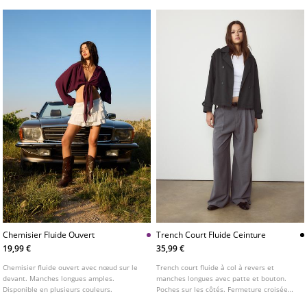
Chemisier Fluide Ouvert
Trench Court Fluide Ceinture
19,99 €
35,99 €
Chemisier fluide ouvert avec nœud sur le
Trench court fluide à col à revers et
devant. Manches longues amples.
manches longues avec patte et bouton.
Disponible en plusieurs couleurs.
Poches sur les côtés. Fermeture croisée
sur le devant avec boutons. Disponible en