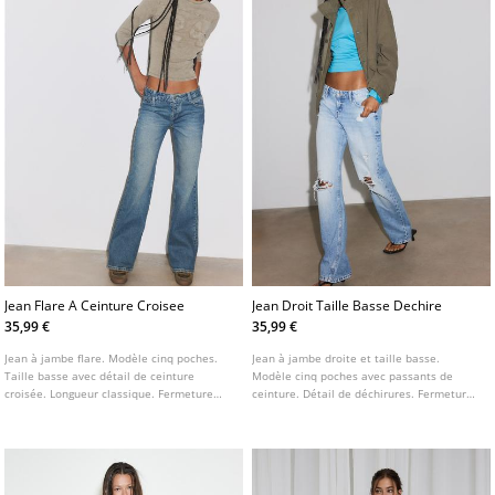
Jean Flare A Ceinture Croisee
Jean Droit Taille Basse Dechire
35,99 €
35,99 €
Jean à jambe flare. Modèle cinq poches.
Jean à jambe droite et taille basse.
Taille basse avec détail de ceinture
Modèle cinq poches avec passants de
croisée. Longueur classique. Fermeture
ceinture. Détail de déchirures. Fermeture
avant par zip et bouton.
frontale zippée et bouton métallique.