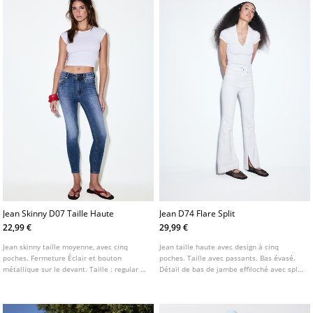
Jean Skinny D07 Taille Haute
Jean D74 Flare Split
22,99 €
29,99 €
Jean skinny taille moyenne, avec cinq
Jean taille haute avec design à cinq
poches. Fermeture Éclair et bouton
poches. Taille avec passants. Bas évasé.
métallique sur le devant. Taille : regular fit
Détail de bas de jambe effiloché avec split
jusqu’au nombril Tissu : super extensible
latéral intérieur. Fermeture avant avec zip
Coupe : moulante au niveau des cuisses et
et bouton métallique. Disponible en
des chevilles
plusieurs coloris.