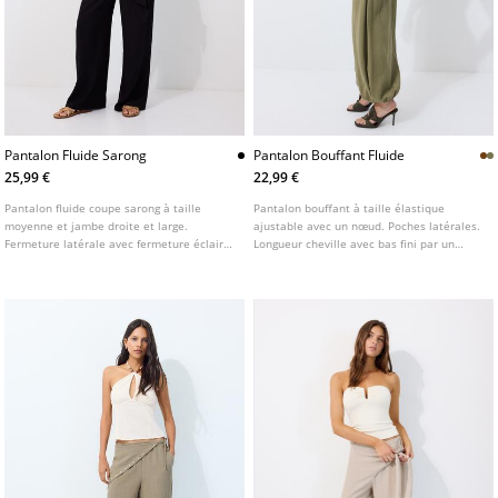
Pantalon Fluide Sarong
Pantalon Bouffant Fluide
25,99 €
22,99 €
Pantalon fluide coupe sarong à taille
Pantalon bouffant à taille élastique
moyenne et jambe droite et large.
ajustable avec un nœud. Poches latérales.
Fermeture latérale avec fermeture éclair
Longueur cheville avec bas fini par un
invisible. Détail de laçage sur le devant.
poignet élastique. Disponible en plusieurs
Disponible en plusieurs couleurs.
couleurs.