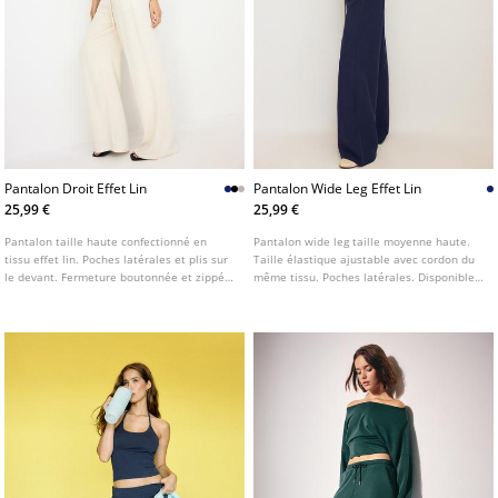
Pantalon Droit Effet Lin
Pantalon Wide Leg Effet Lin
25,99 €
25,99 €
Pantalon taille haute confectionné en
Pantalon wide leg taille moyenne haute.
tissu effet lin. Poches latérales et plis sur
Taille élastique ajustable avec cordon du
le devant. Fermeture boutonnée et zippée.
même tissu. Poches latérales. Disponible
Jambe large et droite. Disponible en
en plusieurs couleurs.
plusieurs coloris.