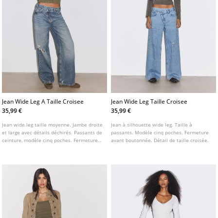
Jean Wide Leg A Taille Croisee
Jean Wide Leg Taille Croisee
35,99 €
35,99 €
Jean wide leg taille moyenne. Jambe droite
Jean à silhouette wide leg. Taille à
et large avec détails déchirés. Passants de
passants. Modèle cinq poches. Fermeture
ceinture, modèle cinq poches. Fermeture
avant boutonnée. Détail de taille croisée.
zippée et bouton sur le devant. Taille
croisée originale.