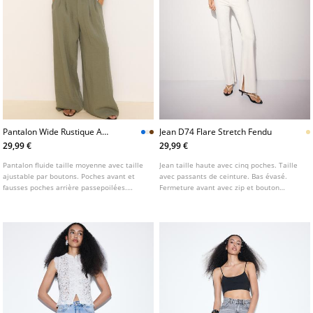
Pantalon Wide Rustique A
Jean D74 Flare Stretch Fendu
Boutons Reglables
29,99 €
29,99 €
Pantalon fluide taille moyenne avec taille
Jean taille haute avec cinq poches. Taille
ajustable par boutons. Poches avant et
avec passants de ceinture. Bas évasé.
fausses poches arrière passepoilées.
Fermeture avant avec zip et bouton
Détail de pinces sur le devant. Fermeture
métallique. Disponible en plusieurs
avant avec fermeture éclair, bouton
coloris.
intérieur et crochet métallique.