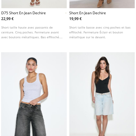
D75 Short En Jean Dechire
Short En Jean Dechire
22,99 €
19,99 €
Short taille haute avec passants de
Short taille basse avec cinq poches et bas
ceinture. Cinq poches. Fermeture avant
effiloché. Fermeture Éclair et bouton
avec boutons métalliques. Bas effiloché.
métallique sur le devant.
Détail déchiré sur le devant. Disponible en
plusieurs coloris.