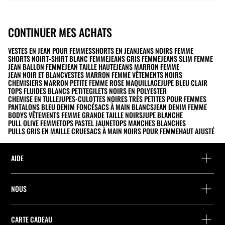
CONTINUER MES ACHATS
VESTES EN JEAN POUR FEMMES
SHORTS EN JEAN
JEANS NOIRS FEMME
SHORTS NOIR
T-SHIRT BLANC FEMME
JEANS GRIS FEMME
JEANS SLIM FEMME
JEAN BALLON FEMME
JEAN TAILLE HAUTE
JEANS MARRON FEMME
JEAN NOIR ET BLANC
VESTES MARRON FEMME VÊTEMENTS NOIRS
CHEMISIERS MARRON PETITE FEMME ROSE MAQUILLAGE
JUPE BLEU CLAIR
TOPS FLUIDES BLANCS PETITE
GILETS NOIRS EN POLYESTER
CHEMISE EN TULLE
JUPES-CULOTTES NOIRES TRÈS PETITES POUR FEMMES
PANTALONS BLEU DENIM FONCÉ
SACS À MAIN BLANCS
JEAN DENIM FEMME
BODYS VÊTEMENTS FEMME GRANDE TAILLE NOIRS
JUPE BLANCHE
PULL OLIVE FEMME
TOPS PASTEL JAUNE
TOPS MANCHES BLANCHES
PULLS GRIS EN MAILLE CRUE
SACS À MAIN NOIRS POUR FEMME
HAUT AJUSTÉ
AIDE
Aide et contact
NOUS
Localisez votre commande
Localiser un magasin
Retour en tant qu’invité
CARTE CADEAU
Entreprise
Recherche de points relais