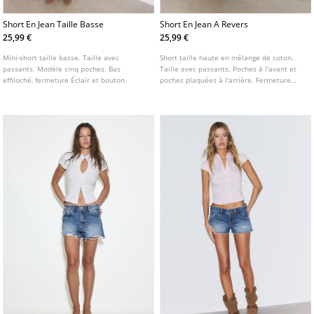
Short En Jean Taille Basse
Short En Jean A Revers
25,99 €
25,99 €
Mini-short taille basse. Taille avec
Short taille haute en mélange de coton.
passants. Modèle cinq poches. Bas
Taille avec passants. Poches à l'avant et
effiloché, fermeture Éclair et bouton.
poches plaquées à l'arrière. Fermeture
Éclair et double bouton métallique sur le
devant. Bas avec revers. Disponible en
plusieurs coloris.