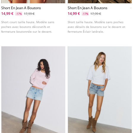
Short En Jean A Boutons
Short En Jean A Boutons
14,99 €
14,99 €
17,99 €
17,99 €
-17%
-17%
Short court taille haute. Modèle sans
Short taille haute. Modèle sans poches
poches avec boutons décoratifs et
avec détails de boutons sur le devant et
fermeture boutonnée sur le devant.
fermeture Éclair latérale.