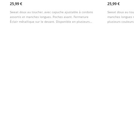
25,99 €
25,99 €
Sweat doux au toucher, avec capuche ajustable à cordons
Sweat doux au touc
assortis et manches longues. Poches avant. Fermeture
manches longues r
Éclair métallique sur le devant. Disponible en plusieurs
plusieurs couleurs
coloris.