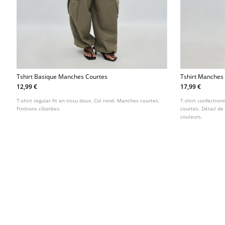
Tshirt Basique Manches Courtes
Tshirt Manches
Doux
12,99 €
17,99 €
T-shirt regular fit en tissu doux. Col rond. Manches courtes.
T-shirt confection
Finitions côtelées.
courtes. Détail de 
couleurs.