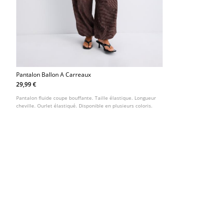
Pantalon Ballon A Carreaux
29,99 €
Pantalon fluide coupe bouffante. Taille élastique. Longueur
cheville. Ourlet élastiqué. Disponible en plusieurs coloris.