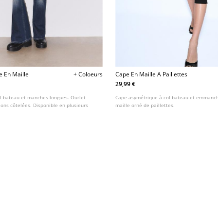
e En Maille
+ Coloeurs
Cape En Maille A Paillettes
29,99 €
ol bateau et manches longues. Ourlet
Cape asymétrique à col bateau et emmanc
ions côtelées. Disponible en plusieurs
maille orné de paillettes.