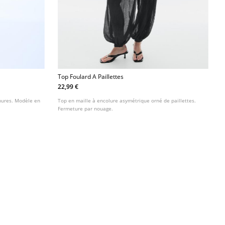
Top Foulard A Paillettes
22,99 €
hures. Modèle en
Top en maille à encolure asymétrique orné de paillettes.
Fermeture par nouage.