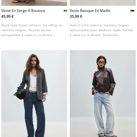
Veste En Serge A Boutons
Veste Basique En Maille
45,99 €
35,99 €
Veste style blazer militaire. Col officier et
Veste à col à revers et manches longues
manches longues. Fausses poches
retroussables avec doublure rayée. Poches
passepoilées à rabat sur le devant.
à rabat sur le devant. Fermeture
Fermeture par agrafes métalliques sur le
boutonnée sur le devant. Disponible en
devant. Détail de boutons métalliques.
plusieurs coloris.