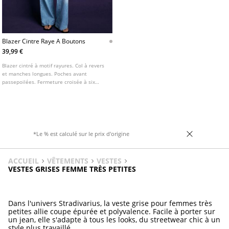
Blazer Cintre Raye A Boutons
39,99 €
Blazer cintré à motif rayures. Col à revers
et manches longues. Poches avant
passepoilées. Fermeture croisée à six
boutons sur le devant.
*Le % est calculé sur le prix d'origine
ACCUEIL
VÊTEMENTS
VESTES
VESTES GRISES FEMME TRÈS PETITES
Dans l'univers Stradivarius, la veste grise pour femmes très
petites allie coupe épurée et polyvalence. Facile à porter sur
un jean, elle s'adapte à tous les looks, du streetwear chic à un
style plus travaillé.