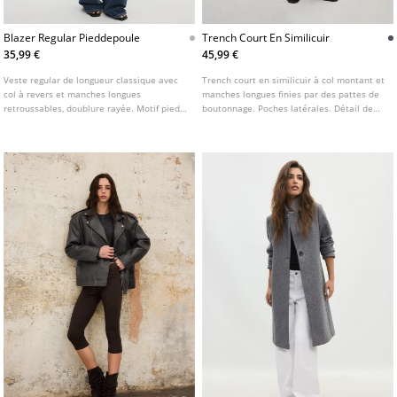
Blazer Regular Pieddepoule
Trench Court En Similicuir
35,99 €
45,99 €
Veste regular de longueur classique avec
Trench court en similicuir à col montant et
col à revers et manches longues
manches longues finies par des pattes de
retroussables, doublure rayée. Motif pied-
boutonnage. Poches latérales. Détail de
de-poule. Poches à rabat sur le devant.
ceinture dans le même tissu. Fermeture
Fermeture boutonnée sur l'avant.
croisée boutonnée à l'avant. Disponible en
plusieurs coloris.