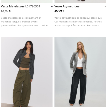
Veste Matelassee L01726369
Veste Asymetrique
45,99 €
45,99 €
Veste matelassée à col montant et
Veste asymétrique de longueur classique.
manches longues. Poches avant
Col montant et manches longues. Poches
passepoilées. Bas ajustable avec cordons.
avant passepoilées à rabat. Fermeture
Fermeture avant par zip dissimulé sous
croisée sur le devant avec bouton.
patte et boutons pression. Disponible en
plusieurs couleurs.