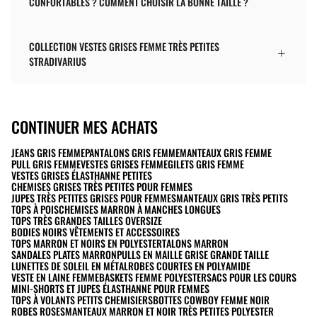
CONFORTABLES ? COMMENT CHOISIR LA BONNE TAILLE ?
COLLECTION VESTES GRISES FEMME TRÈS PETITES
STRADIVARIUS
CONTINUER MES ACHATS
JEANS GRIS FEMME
PANTALONS GRIS FEMME
MANTEAUX GRIS FEMME
PULL GRIS FEMME
VESTES GRISES FEMME
GILETS GRIS FEMME
VESTES GRISES ÉLASTHANNE PETITES
CHEMISES GRISES TRÈS PETITES POUR FEMMES
JUPES TRÈS PETITES GRISES POUR FEMMES
MANTEAUX GRIS TRÈS PETITS
TOPS À POIS
CHEMISES MARRON À MANCHES LONGUES
TOPS TRÈS GRANDES TAILLES OVERSIZE
BODIES NOIRS VÊTEMENTS ET ACCESSOIRES
TOPS MARRON ET NOIRS EN POLYESTER
TALONS MARRON
SANDALES PLATES MARRON
PULLS EN MAILLE GRISE GRANDE TAILLE
LUNETTES DE SOLEIL EN MÉTAL
ROBES COURTES EN POLYAMIDE
VESTE EN LAINE FEMME
BASKETS FEMME POLYESTER
SACS POUR LES COURS
MINI-SHORTS ET JUPES ÉLASTHANNE POUR FEMMES
TOPS À VOLANTS PETITS CHEMISIERS
BOTTES COWBOY FEMME NOIR
ROBES ROSES
MANTEAUX MARRON ET NOIR TRÈS PETITES POLYESTER