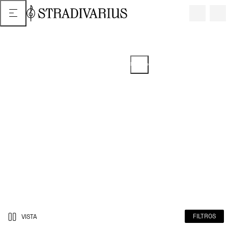
2 o más artículos = 5% de descuento
EN ARTÍCULOS SELECCIONADOS
Promoción del 25/07/2025 extendida hasta el 14/11/2025. El descuento
se puede ver en tu carrito.
FILTROS
VISTA