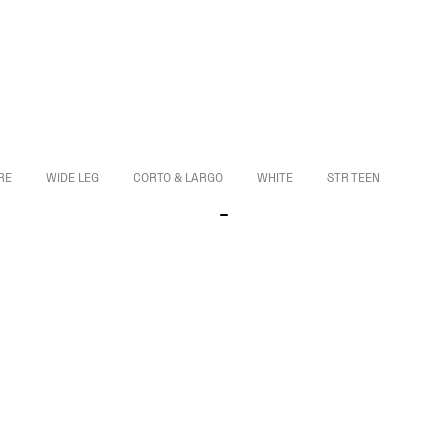
RE
WIDE LEG
CORTO & LARGO
WHITE
STR TEEN