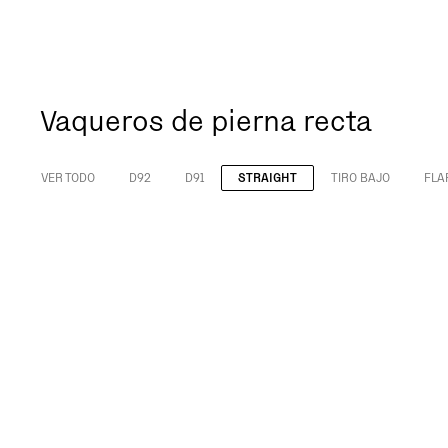
Vaqueros de pierna recta
VER TODO
D92
D91
STRAIGHT
TIRO BAJO
FLA