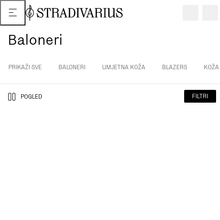
Baloneri
PRIKAŽI SVE
BALONERI
UMJETNA KOŽA
BLAZERS
KOŽA
FILTRI
POGLED