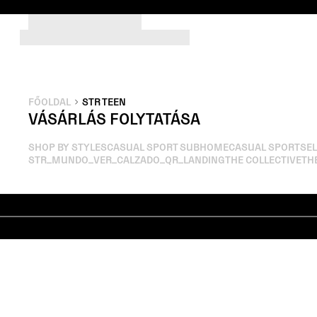
FŐOLDAL
STR TEEN
VÁSÁRLÁS FOLYTATÁSA
SHOP BY STYLES
CASUAL SPORT SUBHOME
CASUAL SPORT
SEL
STR_MUNDO_VER_CALZADO_QR_LANDING
THE COLLECTIVE
TH