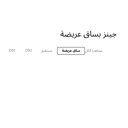
جينز بساق عريضة
مشاهدة الكل
ساق عريضة
مستقيم
D92
D91