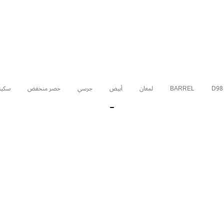
D98
BARREL
لمعان
أبيض
جرسي
خصر منخفض
سكين