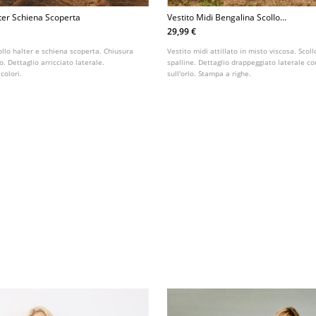
lter Schiena Scoperta
Vestito Midi Bengalina Scollo
Quadrato
29,99 €
ollo halter e schiena scoperta. Chiusura
Vestito midi attillato in misto viscosa. Scol
lo. Dettaglio arricciato laterale.
spalline. Dettaglio drappeggiato laterale c
 colori.
sull'orlo. Stampa a righe.