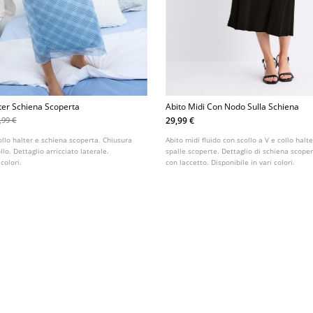
lter Schiena Scoperta
Abito Midi Con Nodo Sulla Schiena
29,99 €
,99 €
ollo halter e schiena scoperta. Chiusura
Abito midi fluido con scollo a V e collo halt
llo. Dettaglio arricciato laterale.
spalle scoperte. Dettaglio di schiena scoper
 colori.
con laccetto. Disponibile in vari colori.