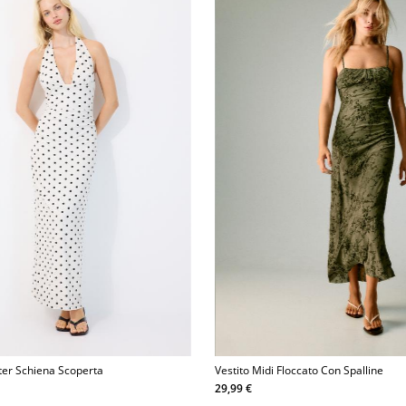
lter Schiena Scoperta
Vestito Midi Floccato Con Spalline
29,99 €