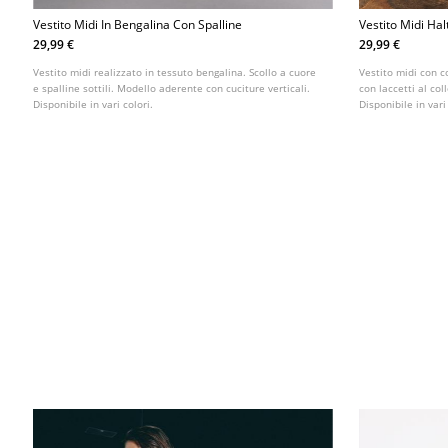
Vestito Midi In Bengalina Con Spalline
Vestito Midi Ha
29,99 €
29,99 €
Vestito midi realizzato in tessuto bengalina. Scollo a cuore
Vestito midi con c
e spalline sottili. Modello aderente con cuciture verticali.
con laccetti al col
Disponibile in vari colori.
Disponibile in vari