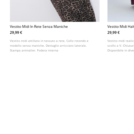
Vestito Midi In Rete Senza Maniche
Vestito Midi Hal
29,99 €
29,99 €
Vestito midi attillato in tessuto a rete. Collo rotondo e
Vestito midi realiz
modello senza maniche. Dettaglio arricciato laterale.
scollo a V. Chiusur
Stampa animalier. Fodera interna
Disponibile in dive
scoperta.