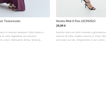
ter Texturizzato
Vestito Midi A Pois L02392022
29,99 €
zato in tessuto lavorato. Collo halter e
Vestito midi con collo rotondo e giromanica
a al collo regolabile con laccetti.
tessuto di tulle. Fodera interna in tinta. De
rsi colori. Silhouette dritta. Schiena
arricciato sui lati. Disponibile in vari colori.