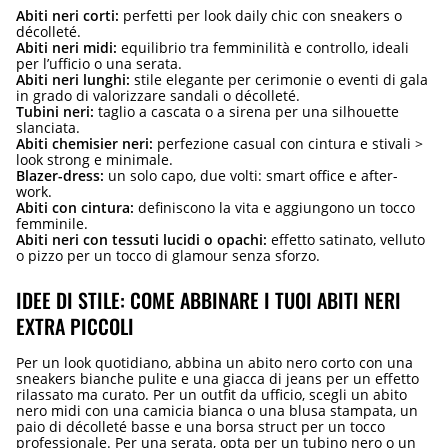
Abiti neri corti:
perfetti per look daily chic con sneakers o
décolleté.
Abiti neri midi:
equilibrio tra femminilità e controllo, ideali
per l’ufficio o una serata.
Abiti neri lunghi:
stile elegante per cerimonie o eventi di gala
in grado di valorizzare sandali o décolleté.
Tubini neri:
taglio a cascata o a sirena per una silhouette
slanciata.
Abiti chemisier neri:
perfezione casual con cintura e stivali >
look strong e minimale.
Blazer-dress:
un solo capo, due volti: smart office e after-
work.
Abiti con cintura:
definiscono la vita e aggiungono un tocco
femminile.
Abiti neri con tessuti lucidi o opachi:
effetto satinato, velluto
o pizzo per un tocco di glamour senza sforzo.
IDEE DI STILE: COME ABBINARE I TUOI ABITI NERI
EXTRA PICCOLI
Per un look quotidiano, abbina un abito nero corto con una
sneakers bianche pulite e una giacca di jeans per un effetto
rilassato ma curato. Per un outfit da ufficio, scegli un abito
nero midi con una camicia bianca o una blusa stampata, un
paio di décolleté basse e una borsa struct per un tocco
professionale. Per una serata, opta per un tubino nero o un