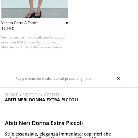
Vestito Corto A Tshirt
19,99 €
Vestito corto attillato realizzato in tessuto
principale 95% cotone. Collo rotondo.
Maniche corte. Dettaglio con arricciatura
laterale.
*La percentuale è calcolata sul prezzo originale.
HOME
VESTITI
VESTITI
ABITI NERI DONNA EXTRA PICCOLI
Abiti Neri Donna Extra Piccoli
Stile essenziale, eleganza immediata: capi neri che