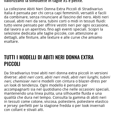
valorizzano la silhouette in taglie XS e petite.
La collezione Abiti Neri Donna Extra Piccoli di Stradivarius
Italia è pensata per chi cerca capi femminili, versatili e facili
da combinare, senza rinunciare al fascino del nero. Abiti neri
casual, abiti neri da sera, tubini corti o midi in tessuti fluidi:
tutto viene pensato per offrire vestiti neri per ogni occasione,
dal lavoro a un aperitivo, fino agli eventi speciali. Scopri la
selezione dedicata alle taglie piccole, con attenzione ai
dettagli, alle finiture, alle texture e alle curve che amiamo
esaltare.
TUTTI I MODELLI DI ABITI NERI DONNA EXTRA
PICCOLI
Da Stradivarius trovi abiti neri donna extra piccoli in versioni
diverse:
abiti neri corti, abiti neri midi, abiti neri lunghi, tubini
neri, chemisier neri
e modelli con cintura o blazer-dress per
un look di tendenza. Ogni modello è pensato per
accompagnarti sia nel quotidiano che nelle occasioni speciali,
mantenendo una linea pulita, una silhouette fluida e una
qualità che dura nel tempo. Consulta la gamma di abiti neri
in tessuti come cotone, viscosa, poliestere, poliestere elastico
e jersey: perfetti per la stagione fredda o per look invernali
con collant e stivali alti.