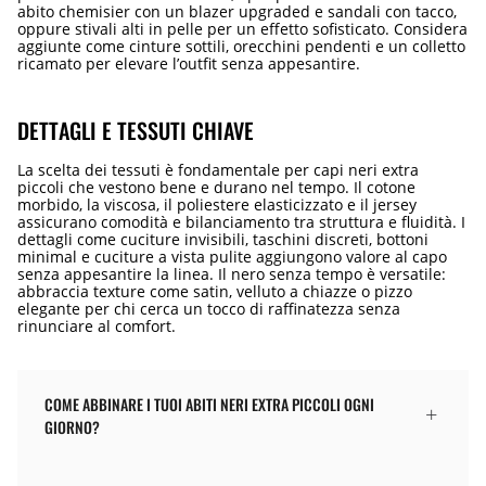
abito chemisier con un blazer upgraded e sandali con tacco,
oppure stivali alti in pelle per un effetto sofisticato. Considera
aggiunte come cinture sottili, orecchini pendenti e un colletto
ricamato per elevare l’outfit senza appesantire.
DETTAGLI E TESSUTI CHIAVE
La scelta dei tessuti è fondamentale per capi neri extra
piccoli che vestono bene e durano nel tempo. Il cotone
morbido, la viscosa, il poliestere elasticizzato e il jersey
assicurano comodità e bilanciamento tra struttura e fluidità. I
dettagli come cuciture invisibili, taschini discreti, bottoni
minimal e cuciture a vista pulite aggiungono valore al capo
senza appesantire la linea. Il nero senza tempo è versatile:
abbraccia texture come satin, velluto a chiazze o pizzo
elegante per chi cerca un tocco di raffinatezza senza
rinunciare al comfort.
COME ABBINARE I TUOI ABITI NERI EXTRA PICCOLI OGNI
GIORNO?