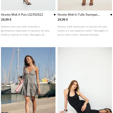
Vestito Midi A Pois L02392022
Vestito Midi In Tulle Stampato
Con Pizzo
29,99 €
29,99 €
Vestito midi con collo rotondo e
Vestito midi realizzato in tessuto di tulle.
giromanica realizzato in tessuto di tulle.
Scollo a V con spalline sottili. Dettaglio in
Fodera interna in tinta. Dettaglio di
pizzo sullo scollo. Stampa floreale.
tessuto arricciato sui lati. Disponibile in
vari colori.