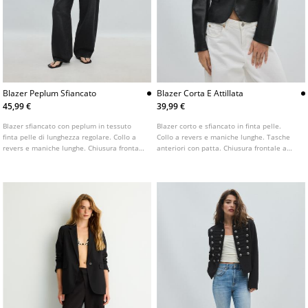
Blazer Peplum Sfiancato
Blazer Corta E Attillata
45,99 €
39,99 €
Blazer sfiancato con peplum in tessuto
Blazer corto e sfiancato in finta pelle.
finta pelle di lunghezza regolare. Collo a
Collo a revers e maniche lunghe. Tasche
revers e maniche lunghe. Chiusura frontale
anteriori con patta. Chiusura frontale a
con gancetti.
due bottoni.