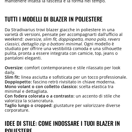
mantenere intatta la fascetta e la forma nel tempo.
TUTTI I MODELLI DI BLAZER IN POLIESTERE
Da Stradivarius trovi blazer giacche in poliestere in una
varietà di versioni, pensate per accompagnarti dall’ufficio al
weekend:
oversize, slim fit, doppiopetto, mono polo, revers
classici, dettaglio zip o bottoni minimal
. Ogni modello è
studiato per offrire una vestibilità comoda e una silhouette
pulita, pronta a essere integrata con camicie, top, jeans o
pantaloni eleganti.
Oversize:
comfort contemporaneo e stile rilassato per look
daily.
Slim fit:
linea asciutta e sofisticata per un tocco professionale.
Doppiopetto:
fascino retrò rivisitato in chiave moderna.
Mono volant o con colletto classico:
scelta elastica tra
minimal e dettagliata.
Con fodera colorata o a contrasto:
un accento di stile che
valorizza la sciancratura.
Taglio lungo o cropped:
giustature per valorizzare diverse
corporature.
IDEE DI STILE: COME INDOSSARE I TUOI BLAZER IN
POLIESTERE