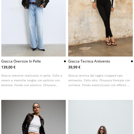
Giacca Oversize In Pelle
Giacca Tecnica Antivento
139,00 €
39,99 €
Giacca oversize realizzata in pelle. Collo a
Giacca tecnica dal taglio cropped tipo
revers e maniche lunghe con polsino con
antivento. Collo alto. Chiusura frontale con
bottone. Fondo con elastico. Chiusura
cerniera. Fondo elasticizzato con effetto a
frontale con cerniera metallica.
palloncino. Maniche lunghe con polsino
elasticizzato. Tasche laterali.