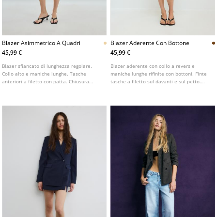
Blazer Asimmetrico A Quadri
Blazer Aderente Con Bottone
45,99 €
45,99 €
Blazer sfiancato di lunghezza regolare.
Blazer aderente con collo a revers e
Collo alto e maniche lunghe. Tasche
maniche lunghe rifinite con bottoni. Finte
anteriori a filetto con patta. Chiusura
tasche a filetto sul davanti e sul petto.
frontale asimmetrica con bottone.
Chiusura frontale con bottone.