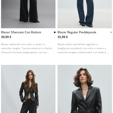
Blazer Sfiancato Con Bottoni
Blazer Regular Pieddepoule
39,99 €
35,99 €
Blazer aderente con collo a revers e
Blazer dalla vestibilità regolare e
maniche lunghe. Tasche anteriori a filetto.
lunghezza standard, con collo a revers e
Chiusura frontale doppiopetto con sei
maniche lunghe rimboccabili con fodera a
bottoni. Disponibile in vari colori.
righe. Motivo pied-de-poule. Tasche
anteriori con patta. Chiusura frontale con
bottone.