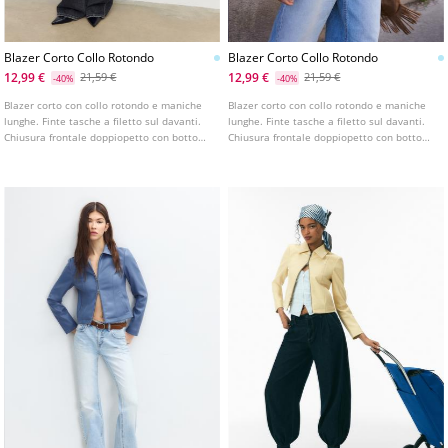
Blazer Corto Collo Rotondo
Blazer Corto Collo Rotondo
12,99 €
12,99 €
21,59 €
21,59 €
-40%
-40%
Blazer corto con collo rotondo e maniche
Blazer corto con collo rotondo e maniche
lunghe. Finte tasche a filetto sul davanti.
lunghe. Finte tasche a filetto sul davanti.
Chiusura frontale doppiopetto con bottoni.
Chiusura frontale doppiopetto con bottoni.
Disponibile in vari colori.
Disponibile in vari colori.