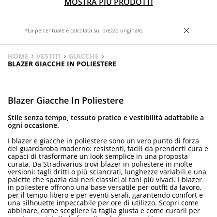
MOSTRA PIÙ PRODOTTI
*La percentuale è calcolata sul prezzo originale.
HOME
VESTITI
GIACCHE
BLAZER GIACCHE IN POLIESTERE
Blazer Giacche In Poliestere
Stile senza tempo, tessuto pratico e vestibilità adattabile a
ogni occasione.
I blazer e giacche in poliestere sono un vero punto di forza
del guardaroba moderno: resistenti, facili da prenderti cura e
capaci di trasformare un look semplice in una proposta
curata. Da Stradivarius trovi blazer in poliestere in molte
versioni: tagli dritti o più sciancrati, lunghezze variabili e una
palette che spazia dai neri classici ai toni più vivaci. I blazer
in poliestere offrono una base versatile per outfit da lavoro,
per il tempo libero e per eventi serali, garantendo comfort e
una silhouette impeccabile per ore di utilizzo. Scopri come
abbinare, come scegliere la taglia giusta e come curarli per