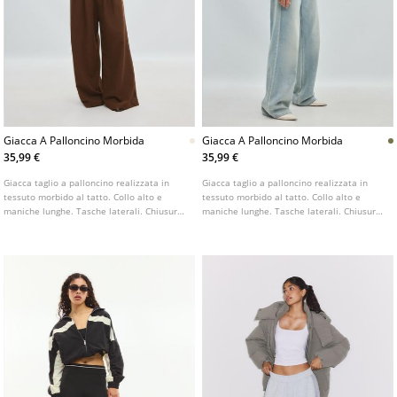
Giacca A Palloncino Morbida
Giacca A Palloncino Morbida
35,99 €
35,99 €
Giacca taglio a palloncino realizzata in
Giacca taglio a palloncino realizzata in
tessuto morbido al tatto. Collo alto e
tessuto morbido al tatto. Collo alto e
maniche lunghe. Tasche laterali. Chiusura
maniche lunghe. Tasche laterali. Chiusura
frontale con cerniera e bottoni automatici.
frontale con cerniera e bottoni automatici.
Dettaglio di orlo e polsini con finitura
Dettaglio di orlo e polsini con finitura
elastica. Disponibile in vari colori.
elastica. Disponibile in vari colori.