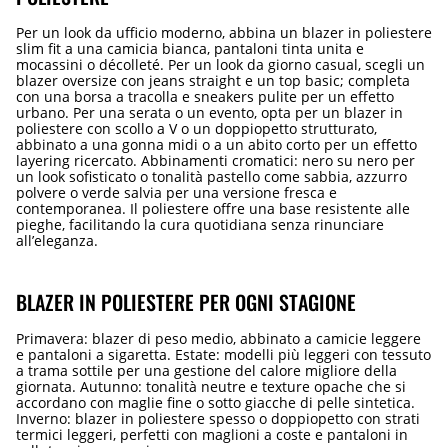
Per un look da ufficio moderno, abbina un blazer in poliestere
slim fit a una camicia bianca, pantaloni tinta unita e
mocassini o décolleté. Per un look da giorno casual, scegli un
blazer oversize con jeans straight e un top basic; completa
con una borsa a tracolla e sneakers pulite per un effetto
urbano. Per una serata o un evento, opta per un blazer in
poliestere con scollo a V o un doppiopetto strutturato,
abbinato a una gonna midi o a un abito corto per un effetto
layering ricercato. Abbinamenti cromatici: nero su nero per
un look sofisticato o tonalità pastello come sabbia, azzurro
polvere o verde salvia per una versione fresca e
contemporanea. Il poliestere offre una base resistente alle
pieghe, facilitando la cura quotidiana senza rinunciare
all’eleganza.
BLAZER IN POLIESTERE PER OGNI STAGIONE
Primavera: blazer di peso medio, abbinato a camicie leggere
e pantaloni a sigaretta. Estate: modelli più leggeri con tessuto
a trama sottile per una gestione del calore migliore della
giornata. Autunno: tonalità neutre e texture opache che si
accordano con maglie fine o sotto giacche di pelle sintetica.
Inverno: blazer in poliestere spesso o doppiopetto con strati
termici leggeri, perfetti con maglioni a coste e pantaloni in