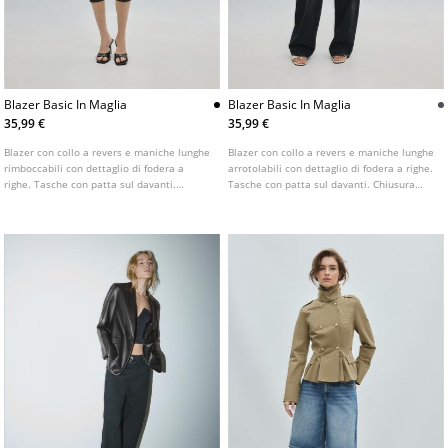
Blazer Basic In Maglia
Blazer Basic In Maglia
35,99 €
35,99 €
Blazer con collo a revers e maniche lunghe
Blazer con collo a revers e maniche lunghe
rimboccabili con dettaglio di fodera a
arrotolabili con dettaglio di fodera a righe.
righe. Tasche con patta sul davanti.
Tasche con patta sul davanti. Chiusura
Chiusura frontale con bottone. Disponibile
frontale con bottone. Disponibile in diversi
in vari colori.
colori.