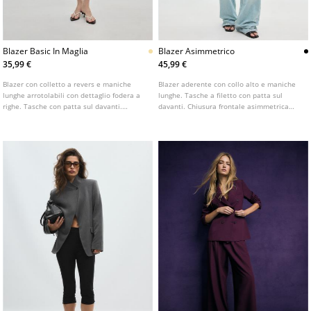
Blazer Basic In Maglia
Blazer Asimmetrico
35,99 €
45,99 €
Blazer con colletto a revers e maniche
Blazer aderente con collo alto e maniche
lunghe arrotolabili con dettaglio fodera a
lunghe. Tasche a filetto con patta sul
righe. Tasche con patta sul davanti.
davanti. Chiusura frontale asimmetrica
Chiusura frontale con bottone. Disponibile
con bottone.
in vari colori.