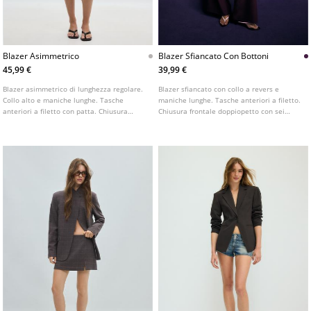
Blazer Asimmetrico
Blazer Sfiancato Con Bottoni
45,99 €
39,99 €
Blazer asimmetrico di lunghezza regolare.
Blazer sfiancato con collo a revers e
Collo alto e maniche lunghe. Tasche
maniche lunghe. Tasche anteriori a filetto.
anteriori a filetto con patta. Chiusura
Chiusura frontale doppiopetto con sei
frontale doppiopetto con bottone.
bottoni. Disponibile in diversi colori.