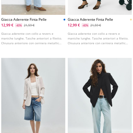
Giacca Aderente Finta Pelle
Giacca Aderente Finta Pelle
12,99 €
12,99 €
21,59 €
21,59 €
-40%
-40%
Giacca aderente con collo a revers e
Giacca aderente con collo a revers e
maniche lunghe. Tasche anteriori a filetto.
maniche lunghe. Tasche anteriori a filetto.
Chiusura anteriore con cerniera metallica.
Chiusura anteriore con cerniera metallica.
Disponibile in vari colori.
Disponibile in vari colori.