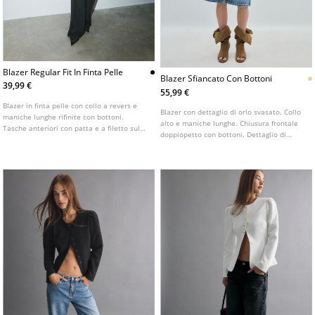
Blazer Regular Fit In Finta Pelle
Blazer Sfiancato Con Bottoni
39,99 €
55,99 €
Blazer in finta pelle con collo a revers e
Blazer con dettaglio di orlo svasato. Collo
maniche lunghe rifinite con bottoni.
alto e maniche lunghe. Chiusura frontale
Tasche anteriori con patta e a filetto sul
doppiopetto con bottoni. Dettaglio di
petto. Chiusura frontale con bottoni.
tasche con patta sul davanti.