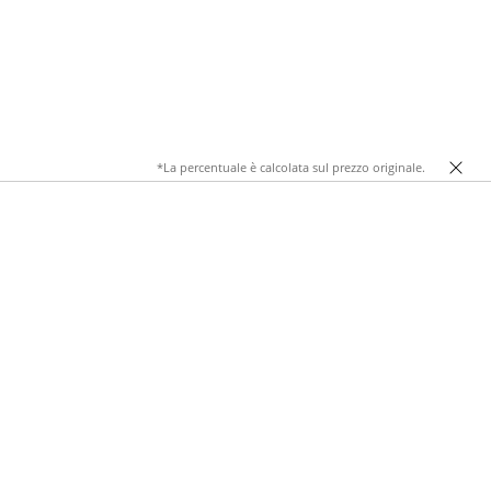
*La percentuale è calcolata sul prezzo originale.
no stile urbano e raffinato.