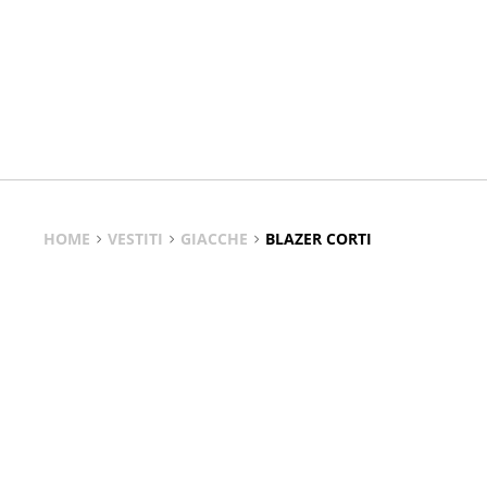
HOME
VESTITI
GIACCHE
BLAZER CORTI
La giacca blazer corta è un capo che riveste un ruolo chiave n
Blazer Corti
Versatilità, comfort e un tocco di femminilità contemporan
TUTTI I MODELLI DI BLAZER CORTI