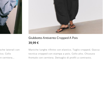
Giubbotto Antivento Cropped A Pois
39,99 €
sche laterali con
Maniche lunghe rifinite con elastico. Taglio cropped. Giacca
ico. Collo
tecnica cropped con stampa a pois. Collo alto. Chiusura
on cerniera
frontale con cerniera. Dettaglio di profili a contrasto.
Dettaglio