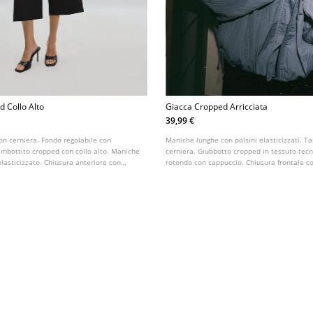
 Collo Alto
Giacca Cropped Arricciata
39,99 €
on cerniera. Fondo regolabile con
Maniche lunghe con polsini elasticizzati. Ta
imbottito cropped con collo alto. Maniche
cerniera. Giubbotto cropped in tessuto tecn
lasticizzato. Chiusura anteriore con
rotondo con cappuccio. Chiusura frontale c
nascosta da patta con bottoni a pressione. 
arricciato sul fondo.