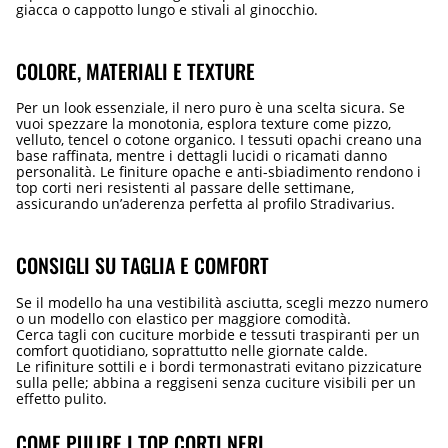
giacca o cappotto lungo e stivali al ginocchio.
COLORE, MATERIALI E TEXTURE
Per un look essenziale, il nero puro è una scelta sicura. Se
vuoi spezzare la monotonia, esplora texture come pizzo,
velluto, tencel o cotone organico. I tessuti opachi creano una
base raffinata, mentre i dettagli lucidi o ricamati danno
personalità. Le finiture opache e anti-sbiadimento rendono i
top corti neri resistenti al passare delle settimane,
assicurando un’aderenza perfetta al profilo Stradivarius.
CONSIGLI SU TAGLIA E COMFORT
Se il modello ha una vestibilità asciutta, scegli mezzo numero
o un modello con elastico per maggiore comodità.
Cerca tagli con cuciture morbide e tessuti traspiranti per un
comfort quotidiano, soprattutto nelle giornate calde.
Le rifiniture sottili e i bordi termonastrati evitano pizzicature
sulla pelle; abbina a reggiseni senza cuciture visibili per un
effetto pulito.
COME PULIRE I TOP CORTI NERI