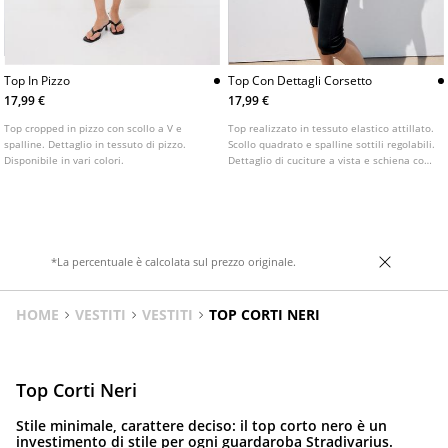
Top In Pizzo
Top Con Dettagli Corsetto
17,99 €
17,99 €
Top cropped in pizzo con scollo a V e
Top realizzato in tessuto elastico attillato.
spalline. Dettaglio in tessuto di pizzo.
Scollo quadrato e spalline sottili regolabili.
Disponibile in vari colori.
Dettaglio di cuciture a vista e schiena con
spalline incrociate. Disponibile in vari
colori.
*La percentuale è calcolata sul prezzo originale.
HOME
VESTITI
VESTITI
TOP CORTI NERI
Top Corti Neri
Stile minimale, carattere deciso: il top corto nero è un
investimento di stile per ogni guardaroba Stradivarius.