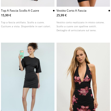
Top A Fascia Scollo A Cuore
Vestito Corto A Fascia
15,99 €
25,99 €
Top a fascia attillato. Scollo a cuore.
Vestito corto realizzato in misto cotone.
Cuciture a vista. Disponibile in vari colori.
Scollo a cuore con spalline sottili.
Dettaglio di arricciature sul seno.