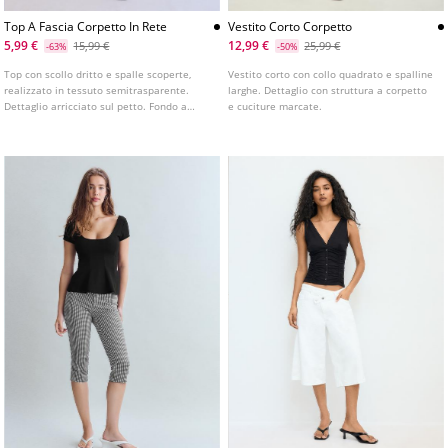
Top A Fascia Corpetto In Rete
Vestito Corto Corpetto
5,99 €
12,99 €
15,99 €
25,99 €
-63%
-50%
Top con scollo dritto e spalle scoperte,
Vestito corto con collo quadrato e spalline
realizzato in tessuto semitrasparente.
larghe. Dettaglio con struttura a corpetto
Dettaglio arricciato sul petto. Fondo a
e cuciture marcate.
corpetto.