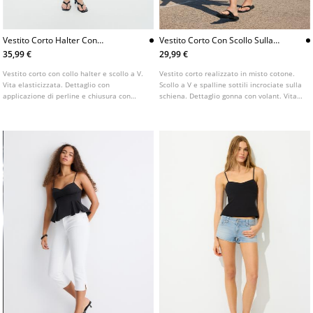
Vestito Corto Halter Con
Vestito Corto Con Scollo Sulla
Perline
Schiena Vichy
35,99 €
29,99 €
Vestito corto con collo halter e scollo a V.
Vestito corto realizzato in misto cotone.
Vita elasticizzata. Dettaglio con
Scollo a V e spalline sottili incrociate sulla
applicazione di perline e chiusura con
schiena. Dettaglio gonna con volant. Vita
laccio al collo.
elastica. Chiusura posteriore con
allacciatura.