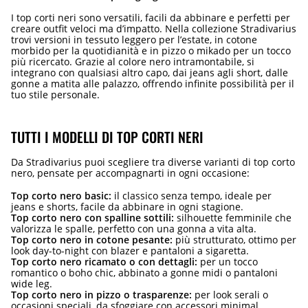
I top corti neri sono versatili, facili da abbinare e perfetti per
creare outfit veloci ma d’impatto. Nella collezione Stradivarius
trovi versioni in tessuto leggero per l’estate, in cotone
morbido per la quotidianità e in pizzo o mikado per un tocco
più ricercato. Grazie al colore nero intramontabile, si
integrano con qualsiasi altro capo, dai jeans agli short, dalle
gonne a matita alle palazzo, offrendo infinite possibilità per il
tuo stile personale.
TUTTI I MODELLI DI TOP CORTI NERI
Da Stradivarius puoi scegliere tra diverse varianti di top corto
nero, pensate per accompagnarti in ogni occasione:
Top corto nero basic:
il classico senza tempo, ideale per
jeans e shorts, facile da abbinare in ogni stagione.
Top corto nero con spalline sottili:
silhouette femminile che
valorizza le spalle, perfetto con una gonna a vita alta.
Top corto nero in cotone pesante:
più strutturato, ottimo per
look day-to-night con blazer e pantaloni a sigaretta.
Top corto nero ricamato o con dettagli:
per un tocco
romantico o boho chic, abbinato a gonne midi o pantaloni
wide leg.
Top corto nero in pizzo o trasparenze:
per look serali o
occasioni speciali, da sfoggiare con accessori minimal.