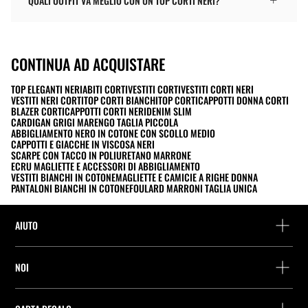
QUALI OUTFIT VA MEGLIO CON UN TOP CORTI NERI?
CONTINUA AD ACQUISTARE
TOP ELEGANTI NERI
ABITI CORTI
VESTITI CORTI
VESTITI CORTI NERI
VESTITI NERI CORTI
TOP CORTI BIANCHI
TOP CORTI
CAPPOTTI DONNA CORTI
BLAZER CORTI
CAPPOTTI CORTI NERI
DENIM SLIM
CARDIGAN GRIGI MARENGO TAGLIA PICCOLA
ABBIGLIAMENTO NERO IN COTONE CON SCOLLO MEDIO
CAPPOTTI E GIACCHE IN VISCOSA NERI
SCARPE CON TACCO IN POLIURETANO MARRONE
ECRU MAGLIETTE E ACCESSORI DI ABBIGLIAMENTO
VESTITI BIANCHI IN COTONE
MAGLIETTE E CAMICIE A RIGHE DONNA
PANTALONI BIANCHI IN COTONE
FOULARD MARRONI TAGLIA UNICA
AIUTO
Assistenza e contatto
NOI
Rintraccia il tuo ordine
Trova un negozio
Restituzione come ospite