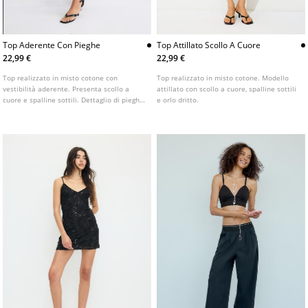
Top Aderente Con Pieghe
Top Attillato Scollo A Cuore
22,99 €
22,99 €
Top realizzato in misto cotone con
Top realizzato in misto cotone. Modello
vestibilità aderente. Presenta scollo a
attillato con scollo a cuore, spalline sottili
cuore e spalline sottili. Dettaglio di pieghe
e orlo dritto.
in vita.