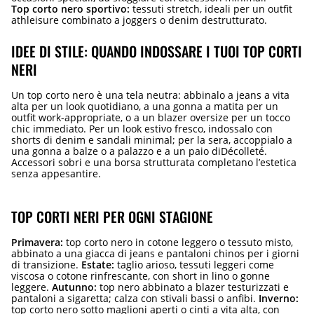
Top corto nero sportivo:
tessuti stretch, ideali per un outfit
athleisure combinato a joggers o denim destrutturato.
IDEE DI STILE: QUANDO INDOSSARE I TUOI TOP CORTI
NERI
Un top corto nero è una tela neutra: abbinalo a jeans a vita
alta per un look quotidiano, a una gonna a matita per un
outfit work-appropriate, o a un blazer oversize per un tocco
chic immediato. Per un look estivo fresco, indossalo con
shorts di denim e sandali minimal; per la sera, accoppialo a
una gonna a balze o a palazzo e a un paio diDécolleté.
Accessori sobri e una borsa strutturata completano l’estetica
senza appesantire.
TOP CORTI NERI PER OGNI STAGIONE
Primavera:
top corto nero in cotone leggero o tessuto misto,
abbinato a una giacca di jeans e pantaloni chinos per i giorni
di transizione.
Estate:
taglio arioso, tessuti leggeri come
viscosa o cotone rinfrescante, con short in lino o gonne
leggere.
Autunno:
top nero abbinato a blazer testurizzati e
pantaloni a sigaretta; calza con stivali bassi o anfibi.
Inverno:
top corto nero sotto maglioni aperti o cinti a vita alta, con