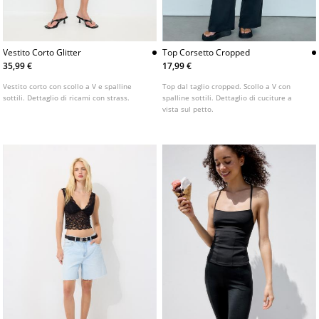
Vestito Corto Glitter
Top Corsetto Cropped
35,99 €
17,99 €
Vestito corto con scollo a V e spalline
Top dal taglio cropped. Scollo a V con
sottili. Dettaglio di ricami con strass.
spalline sottili. Dettaglio di cuciture a
vista sul petto.