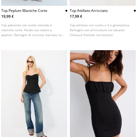
Top Peplum Maniche Corte
Top Attillato Arricciato
19,99 €
17,99 €
Top aderente con scollo rotondo e
Top attillato con scollo a V e giromanica.
maniche corte. Fondo con volant a
Dettaglio con arricciature sul davanti.
peplum. Dettaglio di cuciture marcate sul
Chiusura frontale con bottoni.
davanti. Disponibile in vari colori.