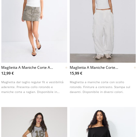
Maglietta A Maniche Corte A
Maglietta A Maniche Corte
Raglan
Con Stampa
12,99 €
15,99 €
Maglietta dal taglio regular fit e vestibilità
Maglietta a maniche corte con scollo
aderente. Presenta collo rotondo e
rotondo. Finiture a contrasto. Stampa sul
maniche corte a raglan. Disponibile in
davanti. Disponibile in diversi colori.
diversi colori.