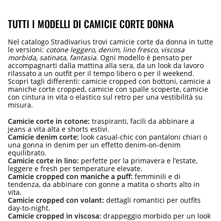
TUTTI I MODELLI DI CAMICIE CORTE DONNA
Nel catalogo Stradivarius trovi camicie corte da donna in tutte
le versioni:
cotone leggero, denim, lino fresco, viscosa
morbida, satinata, fantasia
. Ogni modello è pensato per
accompagnarti dalla mattina alla sera, da un look da lavoro
rilassato a un outfit per il tempo libero o per il weekend.
Scopri tagli differenti: camicie cropped con bottoni, camicie a
maniche corte cropped, camicie con spalle scoperte, camicie
con cintura in vita o elastico sul retro per una vestibilità su
misura.
Camicie corte in cotone:
traspiranti, facili da abbinare a
jeans a vita alta e shorts estivi.
Camicie denim corte:
look casual-chic con pantaloni chiari o
una gonna in denim per un effetto denim-on-denim
equilibrato.
Camicie corte in lino:
perfette per la primavera e l’estate,
leggere e fresh per temperature elevate.
Camicie cropped con maniche a puff:
femminili e di
tendenza, da abbinare con gonne a matita o shorts alto in
vita.
Camicie cropped con volant:
dettagli romantici per outfits
day-to-night.
Camicie cropped in viscosa:
drappeggio morbido per un look