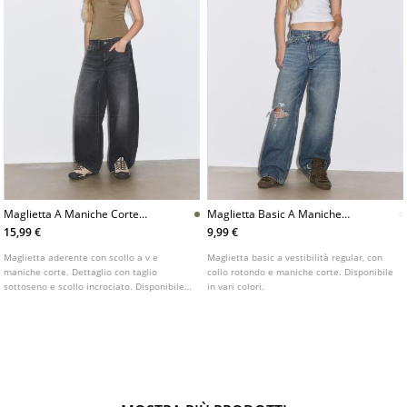
Maglietta A Maniche Corte
Maglietta Basic A Maniche
Con Taglio Sottoseno
Corte Con Collo Rotondo
15,99 €
9,99 €
Maglietta aderente con scollo a v e
Maglietta basic a vestibilità regular, con
maniche corte. Dettaglio con taglio
collo rotondo e maniche corte. Disponibile
sottoseno e scollo incrociato. Disponibile
in vari colori.
in diversi colori.