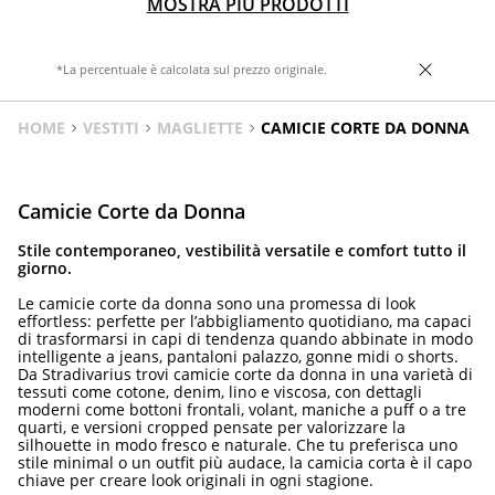
MOSTRA PIÙ PRODOTTI
*La percentuale è calcolata sul prezzo originale.
HOME
VESTITI
MAGLIETTE
CAMICIE CORTE DA DONNA
Camicie Corte da Donna
Stile contemporaneo, vestibilità versatile e comfort tutto il
giorno.
Le camicie corte da donna sono una promessa di look
effortless: perfette per l’abbigliamento quotidiano, ma capaci
di trasformarsi in capi di tendenza quando abbinate in modo
intelligente a jeans, pantaloni palazzo, gonne midi o shorts.
Da Stradivarius trovi camicie corte da donna in una varietà di
tessuti come cotone, denim, lino e viscosa, con dettagli
moderni come bottoni frontali, volant, maniche a puff o a tre
quarti, e versioni cropped pensate per valorizzare la
silhouette in modo fresco e naturale. Che tu preferisca uno
stile minimal o un outfit più audace, la camicia corta è il capo
chiave per creare look originali in ogni stagione.