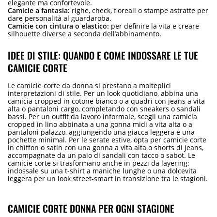
elegante ma confortevole.
Camicie a fantasia:
righe, check, floreali o stampe astratte per
dare personalità al guardaroba.
Camicie con cintura o elastico:
per definire la vita e creare
silhouette diverse a seconda dell’abbinamento.
IDEE DI STILE: QUANDO E COME INDOSSARE LE TUE
CAMICIE CORTE
Le camicie corte da donna si prestano a molteplici
interpretazioni di stile. Per un look quotidiano, abbina una
camicia cropped in cotone bianco o a quadri con jeans a vita
alta o pantaloni cargo, completando con sneakers o sandali
bassi. Per un outfit da lavoro informale, scegli una camicia
cropped in lino abbinata a una gonna midi a vita alta o a
pantaloni palazzo, aggiungendo una giacca leggera e una
pochette minimal. Per le serate estive, opta per camicie corte
in chiffon o satin con una gonna a vita alta o shorts di Jeans,
accompagnate da un paio di sandali con tacco o sabot. Le
camicie corte si trasformano anche in pezzi da layering:
indossale su una t-shirt a maniche lunghe o una dolcevita
leggera per un look street-smart in transizione tra le stagioni.
CAMICIE CORTE DONNA PER OGNI STAGIONE