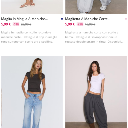
Maglia In Maglia A Maniche
Maglietta A Maniche Corte
Corte Con Sovrapposizione
Doppio Strato
5,99 €
5,99 €
22,99 €
15,99 €
-74%
-63%
Maglia in maglia con collo rotondo e
Maglietta a maniche corte con scollo a
maniche corte. Dettaglio di top in maglia
barca. Dettaglio di sovrapposizione in
tono su tono con scollo a v e spalline.
tessuto doppio strato in tinta. Disponibile
in vari colori.