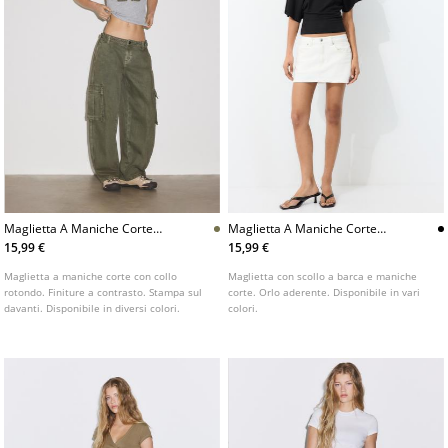
Maglietta A Maniche Corte
Maglietta A Maniche Corte
Con Stampa
Con Scollo A Barca
15,99 €
15,99 €
Maglietta a maniche corte con collo
Maglietta con scollo a barca e maniche
rotondo. Finiture a contrasto. Stampa sul
corte. Orlo aderente. Disponibile in vari
davanti. Disponibile in diversi colori.
colori.