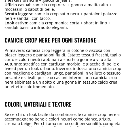
sneakers bianche + giacca di jeans.
Ufficio casual:
camicia crop nera + gonna a matita alta +
mocassini o sabot di pelle.
Serata leggera:
camicia crop satin nera + pantaloni palazzo
neri + sandali con tacco.
Look estivo:
camicia crop manica corta + short in lino +
sandali bassi o infradito eleganti.
CAMICIE CROP NERE PER OGNI STAGIONE
Primavera: camicia crop leggera in cotone o viscosa con
blazer leggero e pantaloni fluidi. Estate: tessuti freschi, taglio
corto e colori neutri abbinati a shorts o gonne a vita alta.
Autunno: stratifica con cardigan morbidi e giacche di pelle o
tweed per un look urbano. Inverno: indossa una camicia crop
con maglione o cardigan lungo, pantaloni in velluto o tessuto
pesante e stivali; per le occasioni interne, una camicia crop
nera abbinata a un abito o una gonna in tessuto caldo crea
un effetto chic immediato.
COLORI, MATERIALI E TEXTURE
Se cerchi un look facile da combinare, le camicie crop nere si
accompagnano bene a colori neutri come bianco, grigio,
crema o beige. Per chi ama un tocco di personalità, completa