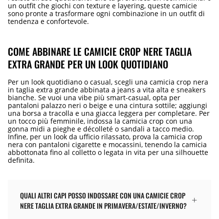
un outfit che giochi con texture e layering, queste camicie
sono pronte a trasformare ogni combinazione in un outfit di
tendenza e confortevole.
COME ABBINARE LE CAMICIE CROP NERE TAGLIA
EXTRA GRANDE PER UN LOOK QUOTIDIANO
Per un look quotidiano o casual, scegli una camicia crop nera
in taglia extra grande abbinata a jeans a vita alta e sneakers
bianche. Se vuoi una vibe più smart-casual, opta per
pantaloni palazzo neri o beige e una cintura sottile; aggiungi
una borsa a tracolla e una giacca leggera per completare. Per
un tocco più femminile, indossa la camicia crop con una
gonna midi a pieghe e décolleté o sandali a tacco medio.
Infine, per un look da ufficio rilassato, prova la camicia crop
nera con pantaloni cigarette e mocassini, tenendo la camicia
abbottonata fino al colletto o legata in vita per una silhouette
definita.
QUALI ALTRI CAPI POSSO INDOSSARE CON UNA CAMICIE CROP
NERE TAGLIA EXTRA GRANDE IN PRIMAVERA/ESTATE/INVERNO?