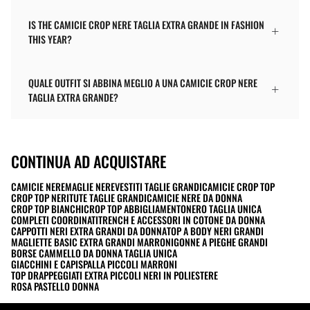
IS THE CAMICIE CROP NERE TAGLIA EXTRA GRANDE IN FASHION
THIS YEAR?
QUALE OUTFIT SI ABBINA MEGLIO A UNA CAMICIE CROP NERE
TAGLIA EXTRA GRANDE?
CONTINUA AD ACQUISTARE
CAMICIE NERE
MAGLIE NERE
VESTITI TAGLIE GRANDI
CAMICIE CROP TOP
CROP TOP NERI
TUTE TAGLIE GRANDI
CAMICIE NERE DA DONNA
CROP TOP BIANCHI
CROP TOP ABBIGLIAMENTO
NERO TAGLIA UNICA
COMPLETI COORDINATI
TRENCH E ACCESSORI IN COTONE DA DONNA
CAPPOTTI NERI EXTRA GRANDI DA DONNA
TOP A BODY NERI GRANDI
MAGLIETTE BASIC EXTRA GRANDI MARRONI
GONNE A PIEGHE GRANDI
BORSE CAMMELLO DA DONNA TAGLIA UNICA
GIACCHINI E CAPISPALLA PICCOLI MARRONI
TOP DRAPPEGGIATI EXTRA PICCOLI NERI IN POLIESTERE
ROSA PASTELLO DONNA