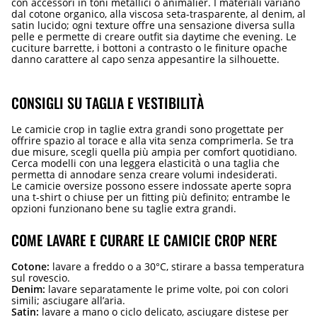
con accessori in toni metallici o animalier. I materiali variano
dal cotone organico, alla viscosa seta-trasparente, al denim, al
satin lucido; ogni texture offre una sensazione diversa sulla
pelle e permette di creare outfit sia daytime che evening. Le
cuciture barrette, i bottoni a contrasto o le finiture opache
danno carattere al capo senza appesantire la silhouette.
CONSIGLI SU TAGLIA E VESTIBILITÀ
Le camicie crop in taglie extra grandi sono progettate per
offrire spazio al torace e alla vita senza comprimerla. Se tra
due misure, scegli quella più ampia per comfort quotidiano.
Cerca modelli con una leggera elasticità o una taglia che
permetta di annodare senza creare volumi indesiderati.
Le camicie oversize possono essere indossate aperte sopra
una t-shirt o chiuse per un fitting più definito; entrambe le
opzioni funzionano bene su taglie extra grandi.
COME LAVARE E CURARE LE CAMICIE CROP NERE
Cotone:
lavare a freddo o a 30°C, stirare a bassa temperatura
sul rovescio.
Denim:
lavare separatamente le prime volte, poi con colori
simili; asciugare all’aria.
Satin:
lavare a mano o ciclo delicato, asciugare distese per