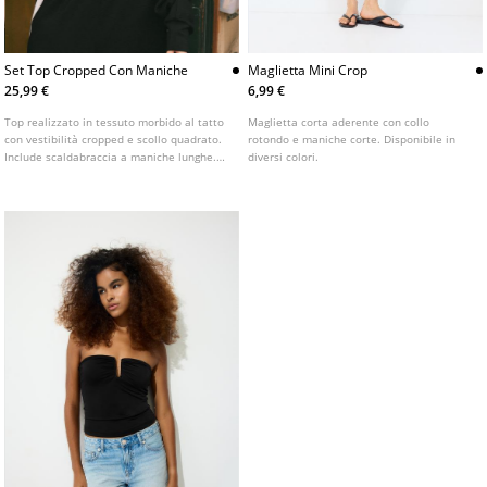
Set Top Cropped Con Maniche
Maglietta Mini Crop
25,99 €
6,99 €
Top realizzato in tessuto morbido al tatto
Maglietta corta aderente con collo
con vestibilità cropped e scollo quadrato.
rotondo e maniche corte. Disponibile in
Include scaldabraccia a maniche lunghe.
diversi colori.
Set composto da due pezzi.