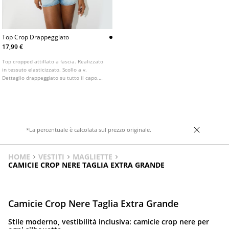
Top Crop Drappeggiato
17,99 €
Top cropped attillato a fascia. Realizzato
in tessuto elasticizzato. Scollo a v.
Dettaglio drappeggiato su tutto il capo.
Disponibile in vari colori.
*La percentuale è calcolata sul prezzo originale.
HOME
VESTITI
MAGLIETTE
CAMICIE CROP NERE TAGLIA EXTRA GRANDE
Camicie Crop Nere Taglia Extra Grande
Stile moderno, vestibilità inclusiva: camicie crop nere per