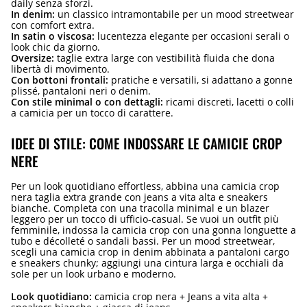
daily senza sforzi.
In denim:
un classico intramontabile per un mood streetwear
con comfort extra.
In satin o viscosa:
lucentezza elegante per occasioni serali o
look chic da giorno.
Oversize:
taglie extra large con vestibilità fluida che dona
libertà di movimento.
Con bottoni frontali:
pratiche e versatili, si adattano a gonne
plissé, pantaloni neri o denim.
Con stile minimal o con dettagli:
ricami discreti, lacetti o colli
a camicia per un tocco di carattere.
IDEE DI STILE: COME INDOSSARE LE CAMICIE CROP
NERE
Per un look quotidiano effortless, abbina una camicia crop
nera taglia extra grande con jeans a vita alta e sneakers
bianche. Completa con una tracolla minimal e un blazer
leggero per un tocco di ufficio-casual. Se vuoi un outfit più
femminile, indossa la camicia crop con una gonna longuette a
tubo e décolleté o sandali bassi. Per un mood streetwear,
scegli una camicia crop in denim abbinata a pantaloni cargo
e sneakers chunky; aggiungi una cintura larga e occhiali da
sole per un look urbano e moderno.
Look quotidiano:
camicia crop nera + Jeans a vita alta +