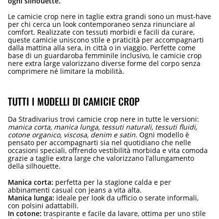
ogni silhouette.
Le camicie crop nere in taglie extra grandi sono un must-have
per chi cerca un look contemporaneo senza rinunciare al
comfort. Realizzate con tessuti morbidi e facili da curare,
queste camicie uniscono stile e praticità per accompagnarti
dalla mattina alla sera, in città o in viaggio. Perfette come
base di un guardaroba femminile inclusivo, le camicie crop
nere extra large valorizzano diverse forme del corpo senza
comprimere né limitare la mobilità.
TUTTI I MODELLI DI CAMICIE CROP
Da Stradivarius trovi camicie crop nere in tutte le versioni:
manica corta, manica lunga, tessuti naturali, tessuti fluidi,
cotone organico, viscosa, denim e satin
. Ogni modello è
pensato per accompagnarti sia nel quotidiano che nelle
occasioni speciali, offrendo vestibilità morbida e vita comoda
grazie a taglie extra large che valorizzano l’allungamento
della silhouette.
Manica corta:
perfetta per la stagione calda e per
abbinamenti casual con jeans a vita alta.
Manica lunga:
ideale per look da ufficio o serate informali,
con polsini adattabili.
In cotone:
traspirante e facile da lavare, ottima per uno stile