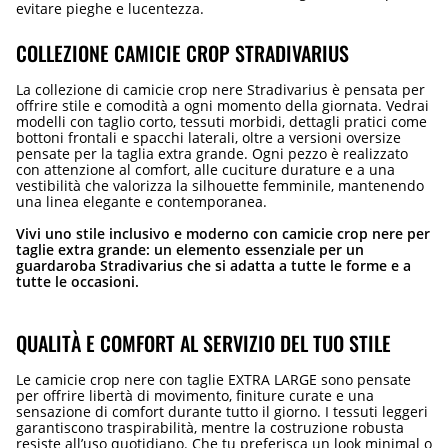
evitare pieghe e lucentezza.
COLLEZIONE CAMICIE CROP STRADIVARIUS
La collezione di camicie crop nere Stradivarius è pensata per
offrire stile e comodità a ogni momento della giornata. Vedrai
modelli con taglio corto, tessuti morbidi, dettagli pratici come
bottoni frontali e spacchi laterali, oltre a versioni oversize
pensate per la taglia extra grande. Ogni pezzo è realizzato
con attenzione al comfort, alle cuciture durature e a una
vestibilità che valorizza la silhouette femminile, mantenendo
una linea elegante e contemporanea.
Vivi uno stile inclusivo e moderno con camicie crop nere per
taglie extra grande: un elemento essenziale per un
guardaroba Stradivarius che si adatta a tutte le forme e a
tutte le occasioni.
QUALITÀ E COMFORT AL SERVIZIO DEL TUO STILE
Le camicie crop nere con taglie EXTRA LARGE sono pensate
per offrire libertà di movimento, finiture curate e una
sensazione di comfort durante tutto il giorno. I tessuti leggeri
garantiscono traspirabilità, mentre la costruzione robusta
resiste all’uso quotidiano. Che tu preferisca un look minimal o