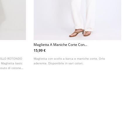
Maglietta A Maniche Corte Con
Scollo A Barca
15,99 €
- COLLO ROTONDO
Maglietta con scollo a barca e maniche corte. Orlo
Maglietta basic
aderente. Disponibile in vari colori.
tessuto di cotone
tto. Collo
 colori.