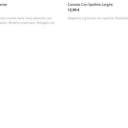
rente
Canotta Con Spalline Larghe
12,99 €
misto cotone dalla linea aderente, con
Maglietta a girocollo con spalline. Disponibil
 halter. Modello smanicato. Dettaglio con