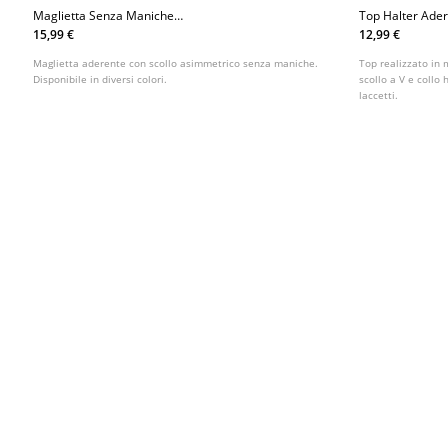
Maglietta Senza Maniche
Top Halter Ade
Multiposizione
15,99 €
12,99 €
Maglietta aderente con scollo asimmetrico senza maniche.
Top realizzato in 
Disponibile in diversi colori.
scollo a V e collo
laccetti.