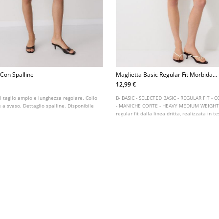
 Con Spalline
Maglietta Basic Regular Fit Morbida
Al Tatto
12,99 €
l taglio ampio e lunghezza regolare. Collo
B- BASIC - SELECTED BASIC - REGULAR FIT 
a svaso. Dettaglio spalline. Disponibile
- MANICHE CORTE - HEAVY MEDIUM WEIGHT 
regular fit dalla linea dritta, realizzata in 
misto elastan con una texture morbida al ta
rotondo e maniche corte. Disponibile in vari