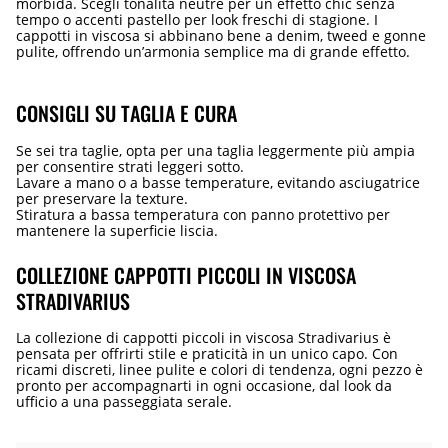
morbida. Scegli tonalità neutre per un effetto chic senza
tempo o accenti pastello per look freschi di stagione. I
cappotti in viscosa si abbinano bene a denim, tweed e gonne
pulite, offrendo un’armonia semplice ma di grande effetto.
CONSIGLI SU TAGLIA E CURA
Se sei tra taglie, opta per una taglia leggermente più ampia
per consentire strati leggeri sotto.
Lavare a mano o a basse temperature, evitando asciugatrice
per preservare la texture.
Stiratura a bassa temperatura con panno protettivo per
mantenere la superficie liscia.
COLLEZIONE CAPPOTTI PICCOLI IN VISCOSA
STRADIVARIUS
La collezione di cappotti piccoli in viscosa Stradivarius è
pensata per offrirti stile e praticità in un unico capo. Con
ricami discreti, linee pulite e colori di tendenza, ogni pezzo è
pronto per accompagnarti in ogni occasione, dal look da
ufficio a una passeggiata serale.