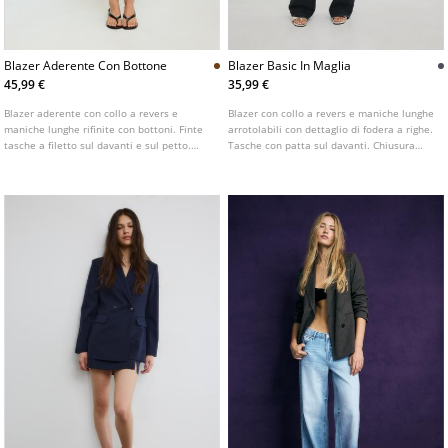
Blazer Aderente Con Bottone
Blazer Basic In Maglia
45,99 €
35,99 €
Blazer aderente con collo a revers e
Blazer con collo a revers e maniche lunghe
maniche lunghe rifinite con bottoni. Finte
arrotolabili con dettaglio di fodera a righe.
tasche a filetto sul davanti e sul petto.
Tasche con patta sul davanti. Chiusura
Chiusura frontale con bottone.
frontale con bottone. Disponibile in diversi
colori.