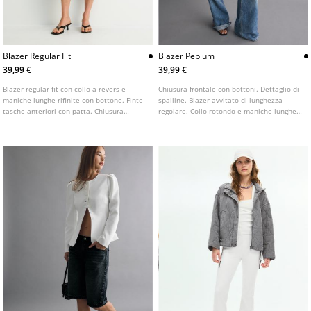
Blazer Regular Fit
Blazer Peplum
39,99 €
39,99 €
Blazer regular fit con collo a revers e
Chiusura frontale con bottoni. Dettaglio di
maniche lunghe rifinite con bottone. Finte
spalline. Blazer avvitato di lunghezza
tasche anteriori con patta. Chiusura
regolare. Collo rotondo e maniche lunghe.
frontale con bottone. Disponibile in vari
Disponibile in diversi colori.
colori.