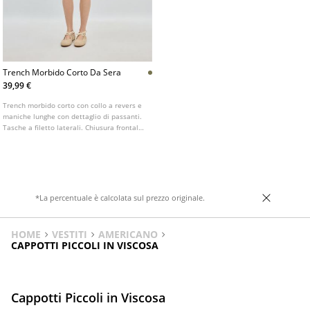
Trench Morbido Corto Da Sera
39,99 €
Trench morbido corto con collo a revers e
maniche lunghe con dettaglio di passanti.
Tasche a filetto laterali. Chiusura frontale
doppiopetto con bottoni.
*La percentuale è calcolata sul prezzo originale.
HOME
VESTITI
AMERICANO
CAPPOTTI PICCOLI IN VISCOSA
Cappotti Piccoli in Viscosa