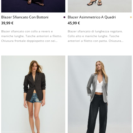
Blazer Sfiancato Con Bottoni
Blazer Asimmetrico A Quadri
39,99 €
45,99 €
Blazer sfiancato con collo a revers e
Blazer sfiancato di lunghezza regolare.
maniche lunghe. Tasche anteriori a filetto.
Collo alto e maniche lunghe. Tasche
Chiusura frontale doppiopetto con sei
anteriori a filetto con patta. Chiusura
bottoni. Disponibile in diversi colori.
frontale asimmetrica con bottone.