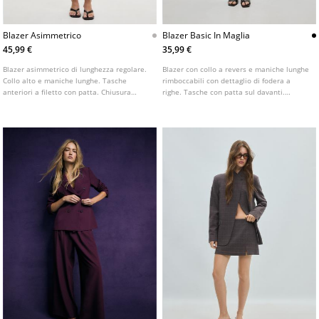
Blazer Asimmetrico
Blazer Basic In Maglia
45,99 €
35,99 €
Blazer asimmetrico di lunghezza regolare.
Blazer con collo a revers e maniche lunghe
Collo alto e maniche lunghe. Tasche
rimboccabili con dettaglio di fodera a
anteriori a filetto con patta. Chiusura
righe. Tasche con patta sul davanti.
frontale doppiopetto con bottone.
Chiusura frontale con bottone. Disponibile
in vari colori.