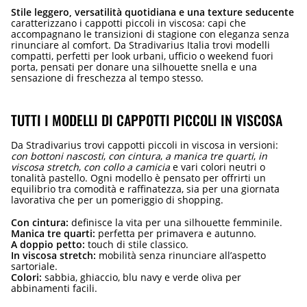
Stile leggero, versatilità quotidiana e una texture seducente
caratterizzano i cappotti piccoli in viscosa: capi che
accompagnano le transizioni di stagione con eleganza senza
rinunciare al comfort. Da Stradivarius Italia trovi modelli
compatti, perfetti per look urbani, ufficio o weekend fuori
porta, pensati per donare una silhouette snella e una
sensazione di freschezza al tempo stesso.
TUTTI I MODELLI DI CAPPOTTI PICCOLI IN VISCOSA
Da Stradivarius trovi cappotti piccoli in viscosa in versioni:
con bottoni nascosti
,
con cintura
,
a manica tre quarti
,
in
viscosa stretch
,
con collo a camicia
e vari colori neutri o
tonalità pastello. Ogni modello è pensato per offrirti un
equilibrio tra comodità e raffinatezza, sia per una giornata
lavorativa che per un pomeriggio di shopping.
Con cintura:
definisce la vita per una silhouette femminile.
Manica tre quarti:
perfetta per primavera e autunno.
A doppio petto:
touch di stile classico.
In viscosa stretch:
mobilità senza rinunciare all’aspetto
sartoriale.
Colori:
sabbia, ghiaccio, blu navy e verde oliva per
abbinamenti facili.