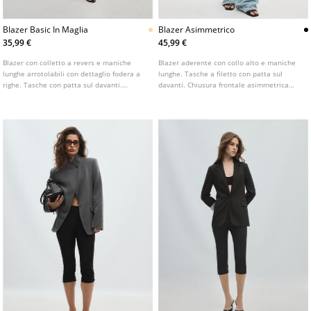
Blazer Basic In Maglia
Blazer Asimmetrico
35,99 €
45,99 €
Blazer con colletto a revers e maniche
Blazer aderente con collo alto e maniche
lunghe arrotolabili con dettaglio fodera a
lunghe. Tasche a filetto con patta sul
righe. Tasche con patta sul davanti.
davanti. Chiusura frontale asimmetrica
Chiusura frontale con bottone. Disponibile
con bottone.
in vari colori.