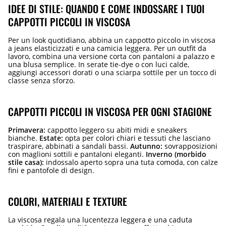
IDEE DI STILE: QUANDO E COME INDOSSARE I TUOI
CAPPOTTI PICCOLI IN VISCOSA
Per un look quotidiano, abbina un cappotto piccolo in viscosa
a jeans elasticizzati e una camicia leggera. Per un outfit da
lavoro, combina una versione corta con pantaloni a palazzo e
una blusa semplice. In serate tie-dye o con luci calde,
aggiungi accessori dorati o una sciarpa sottile per un tocco di
classe senza sforzo.
CAPPOTTI PICCOLI IN VISCOSA PER OGNI STAGIONE
Primavera:
cappotto leggero su abiti midi e sneakers
bianche.
Estate:
opta per colori chiari e tessuti che lasciano
traspirare, abbinati a sandali bassi.
Autunno:
sovrapposizioni
con maglioni sottili e pantaloni eleganti.
Inverno (morbido
stile casa):
indossalo aperto sopra una tuta comoda, con calze
fini e pantofole di design.
COLORI, MATERIALI E TEXTURE
La viscosa regala una lucentezza leggera e una caduta