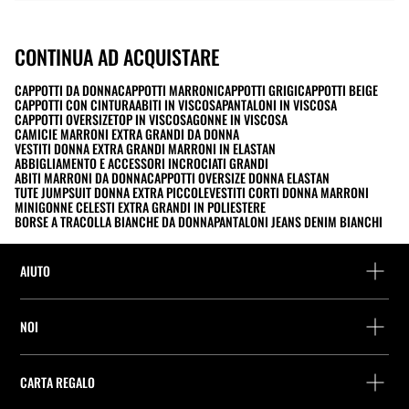
CONTINUA AD ACQUISTARE
CAPPOTTI DA DONNA
CAPPOTTI MARRONI
CAPPOTTI GRIGI
CAPPOTTI BEIGE
CAPPOTTI CON CINTURA
ABITI IN VISCOSA
PANTALONI IN VISCOSA
CAPPOTTI OVERSIZE
TOP IN VISCOSA
GONNE IN VISCOSA
CAMICIE MARRONI EXTRA GRANDI DA DONNA
VESTITI DONNA EXTRA GRANDI MARRONI IN ELASTAN
ABBIGLIAMENTO E ACCESSORI INCROCIATI GRANDI
ABITI MARRONI DA DONNA
CAPPOTTI OVERSIZE DONNA ELASTAN
TUTE JUMPSUIT DONNA EXTRA PICCOLE
VESTITI CORTI DONNA MARRONI
MINIGONNE CELESTI EXTRA GRANDI IN POLIESTERE
BORSE A TRACOLLA BIANCHE DA DONNA
PANTALONI JEANS DENIM BIANCHI
AIUTO
Assistenza e contatto
NOI
Rintraccia il tuo ordine
Trova un negozio
Restituzione come ospite
CARTA REGALO
Società
Ricerca dei punti di consegna