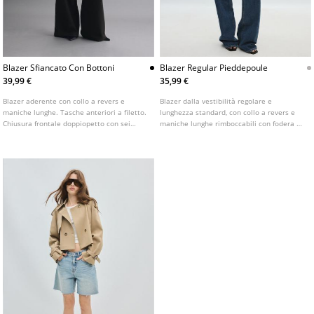
Blazer Sfiancato Con Bottoni
Blazer Regular Pieddepoule
39,99 €
35,99 €
Blazer aderente con collo a revers e
Blazer dalla vestibilità regolare e
maniche lunghe. Tasche anteriori a filetto.
lunghezza standard, con collo a revers e
Chiusura frontale doppiopetto con sei
maniche lunghe rimboccabili con fodera a
bottoni. Disponibile in vari colori.
righe. Motivo pied-de-poule. Tasche
anteriori con patta. Chiusura frontale con
bottone.