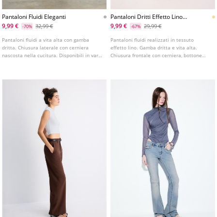
Pantaloni Fluidi Eleganti
Pantaloni Dritti Effetto Lino
Con Cintura
9,99 €
9,99 €
32,99 €
29,99 €
-70%
-67%
Pantaloni fluidi a vita alta con gamba
Pantaloni fluidi realizzati in tessuto
dritta. Chiusura laterale con cerniera
effetto lino. Gamba dritta e vita alta.
nascosta nella cucitura. Disponibili in vari
Chiusura frontale con cerniera, bottone
colori.
interno e gancio metallico. Dettaglio di
cintura rimovibile con fibbia metallica.