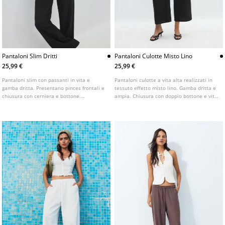
Pantaloni Slim Dritti
Pantaloni Culotte Misto Lino
25,99 €
25,99 €
Pantaloni slim con passanti in vita e
Pantaloni culotte a vita alta realizzati in
gamba dritta. Presentano pinces frontali e
tessuto effetto misto lino. Gamba dritta e
chiusura con cerniera e bottone.
ampia. Chiusura con doppio bottone e vita
Disponibili in diversi colori.
elasticizzata sul retro. Tasche laterali.
Disponibile in diversi colori.