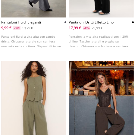
Pantaloni Fluidi Eleganti
Pantaloni Dritti Effetto Lino
9,99 €
17,99 €
19,79 €
29,99 €
-50%
-40%
Pantaloni fluidi a vita alta con gamba
Pantaloni a vita alta realizzati con il 20%
dritta. Chiusura laterale con cerniera
di lino. Tasche laterali e pieghe sul
nascosta nella cucitura. Disponibili in vari
davanti. Chiusura con bottone e cerniera.
colori.
Gamba ampia e dritta. Disponibili in vari
colori.