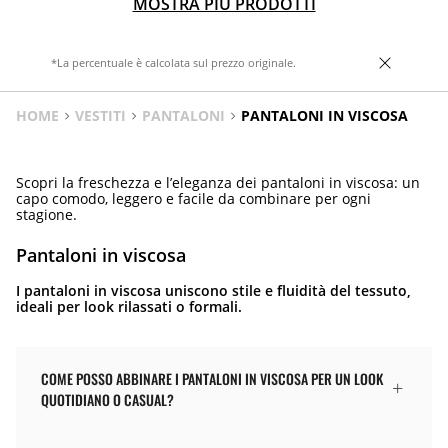
MOSTRA PIÙ PRODOTTI
*La percentuale è calcolata sul prezzo originale.
HOME
VESTITI
PANTALONI
PANTALONI IN VISCOSA
Scopri la freschezza e l’eleganza dei pantaloni in viscosa: un
capo comodo, leggero e facile da combinare per ogni
stagione.
Pantaloni in viscosa
I pantaloni in viscosa uniscono stile e fluidità del tessuto,
ideali per look rilassati o formali.
COME POSSO ABBINARE I PANTALONI IN VISCOSA PER UN LOOK
QUOTIDIANO O CASUAL?