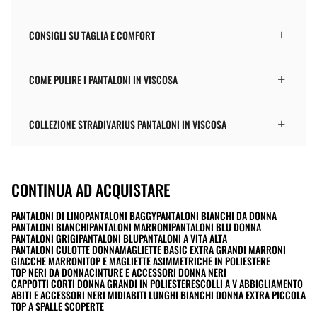
CONSIGLI SU TAGLIA E COMFORT
COME PULIRE I PANTALONI IN VISCOSA
COLLEZIONE STRADIVARIUS PANTALONI IN VISCOSA
CONTINUA AD ACQUISTARE
PANTALONI DI LINO
PANTALONI BAGGY
PANTALONI BIANCHI DA DONNA
PANTALONI BIANCHI
PANTALONI MARRONI
PANTALONI BLU DONNA
PANTALONI GRIGI
PANTALONI BLU
PANTALONI A VITA ALTA
PANTALONI CULOTTE DONNA
MAGLIETTE BASIC EXTRA GRANDI MARRONI
GIACCHE MARRONI
TOP E MAGLIETTE ASIMMETRICHE IN POLIESTERE
TOP NERI DA DONNA
CINTURE E ACCESSORI DONNA NERI
CAPPOTTI CORTI DONNA GRANDI IN POLIESTERE
SCOLLI A V ABBIGLIAMENTO
ABITI E ACCESSORI NERI MIDI
ABITI LUNGHI BIANCHI DONNA EXTRA PICCOLA
TOP A SPALLE SCOPERTE