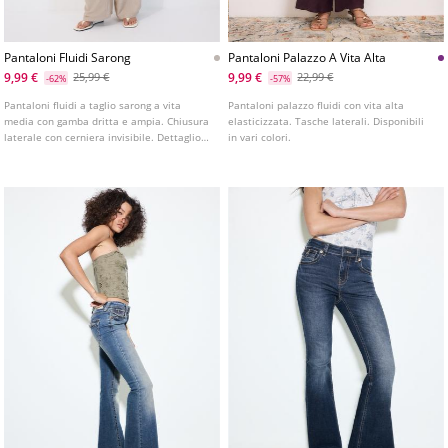
Pantaloni Fluidi Sarong
Pantaloni Palazzo A Vita Alta
9,99 €
9,99 €
25,99 €
22,99 €
-62%
-57%
Pantaloni fluidi a taglio sarong a vita
Pantaloni palazzo fluidi con vita alta
media con gamba dritta e ampia. Chiusura
elasticizzata. Tasche laterali. Disponibili
laterale con cerniera invisibile. Dettaglio
in vari colori.
di fiocco sul davanti. Disponibile in vari
colori.