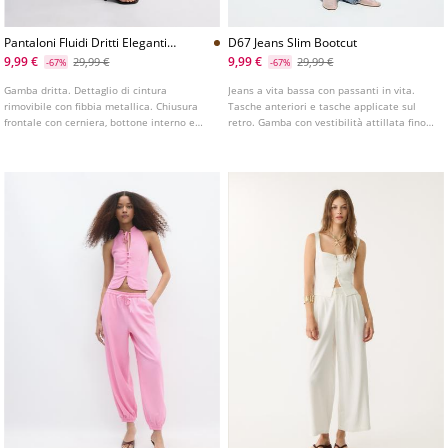
Pantaloni Fluidi Dritti Eleganti
D67 Jeans Slim Bootcut
Con Cintura L04020080
9,99 €
9,99 €
29,99 €
29,99 €
-67%
-67%
Gamba dritta. Dettaglio di cintura
Jeans a vita bassa con passanti in vita.
rimovibile con fibbia metallica. Chiusura
Tasche anteriori e tasche applicate sul
frontale con cerniera, bottone interno e
retro. Gamba con vestibilità attillata fino
gancio metallico. Disponibile in vari colori.
al ginocchio e fondo leggermente svasato.
Disponibile in vari colori.