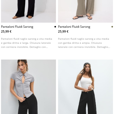
Pantaloni Fluidi Sarong
Pantaloni Fluidi Sarong
25,99 €
25,99 €
Pantaloni fluidi taglio sarong a vita media
Pantaloni fluidi taglio sarong a vita media
e gamba dritta e larga. Chiusura laterale
con gamba dritta e ampia. Chiusura
con cerniera invisibile. Dettaglio con
laterale con cerniera invisibile. Dettaglio
laccetto sul davanti. Disponibile in vari
fiocco sul davanti. Disponibile in vari
colori.
colori.