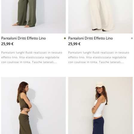
Pantaloni Dritti Effetto Lino
Pantaloni Dritti Effetto Lino
25,99 €
25,99 €
Pantaloni lunghi fluidi realizzati in tessuto
Pantaloni lunghi fluidi realizzati in tessuto
effetto lino. Vita elasticizzata regolabile
effetto lino. Vita elasticizzata regolabile
con coulisse in tinta. Tasche laterali.
con coulisse in tinta. Tasche laterali.
Gamba dritta e ampia. Disponibili in vari
Gamba dritta e ampia. Disponibili in vari
colori.
colori.