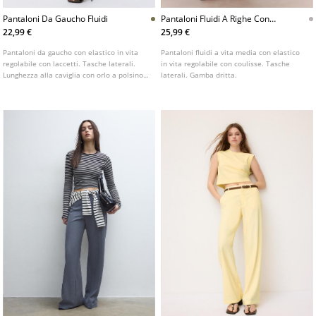
Pantaloni Da Gaucho Fluidi
Pantaloni Fluidi A Righe Con
Lino
22,99 €
25,99 €
Pantaloni da gaucho con elastico in vita
Pantaloni fluidi a vita media con elastico
regolabile con laccetti. Tasche laterali.
in vita regolabile con coulisse. Tasche
Lunghezza alla caviglia con orlo a polsino
laterali. Gamba dritta.
elasticizzato. Disponibile in vari colori.