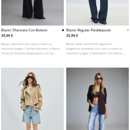
Blazer Sfiancato Con Bottoni
Blazer Regular Pieddepoule
39,99 €
35,99 €
Blazer aderente con collo a revers e
Blazer dalla vestibilità regolare e
maniche lunghe. Tasche anteriori a filetto.
lunghezza standard, con collo a revers e
Chiusura frontale doppiopetto con sei
maniche lunghe rimboccabili con fodera a
bottoni. Disponibile in vari colori.
righe. Motivo pied-de-poule. Tasche
anteriori con patta. Chiusura frontale con
bottone.