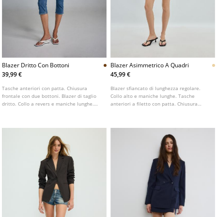
Blazer Dritto Con Bottoni
Blazer Asimmetrico A Quadri
39,99 €
45,99 €
Tasche anteriori con patta. Chiusura
Blazer sfiancato di lunghezza regolare.
frontale con due bottoni. Blazer di taglio
Collo alto e maniche lunghe. Tasche
dritto. Collo a revers e maniche lunghe.
anteriori a filetto con patta. Chiusura
Disponibile in diversi colori.
frontale asimmetrica con bottone.