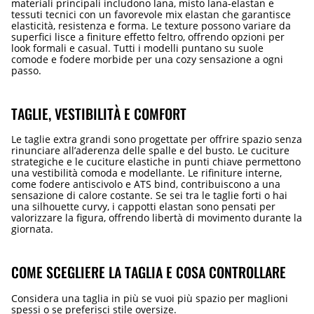
materiali principali includono lana, misto lana-elastan e
tessuti tecnici con un favorevole mix elastan che garantisce
elasticità, resistenza e forma. Le texture possono variare da
superfici lisce a finiture effetto feltro, offrendo opzioni per
look formali e casual. Tutti i modelli puntano su suole
comode e fodere morbide per una cozy sensazione a ogni
passo.
TAGLIE, VESTIBILITÀ E COMFORT
Le taglie extra grandi sono progettate per offrire spazio senza
rinunciare all’aderenza delle spalle e del busto. Le cuciture
strategiche e le cuciture elastiche in punti chiave permettono
una vestibilità comoda e modellante. Le rifiniture interne,
come fodere antiscivolo e ATS bind, contribuiscono a una
sensazione di calore costante. Se sei tra le taglie forti o hai
una silhouette curvy, i cappotti elastan sono pensati per
valorizzare la figura, offrendo libertà di movimento durante la
giornata.
COME SCEGLIERE LA TAGLIA E COSA CONTROLLARE
Considera una taglia in più se vuoi più spazio per maglioni
spessi o se preferisci stile oversize.