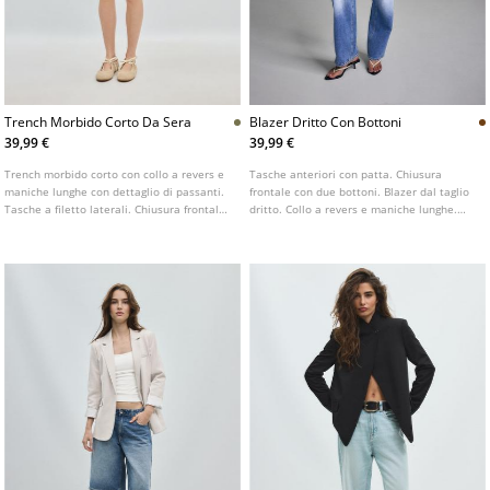
Trench Morbido Corto Da Sera
Blazer Dritto Con Bottoni
39,99 €
39,99 €
Trench morbido corto con collo a revers e
Tasche anteriori con patta. Chiusura
maniche lunghe con dettaglio di passanti.
frontale con due bottoni. Blazer dal taglio
Tasche a filetto laterali. Chiusura frontale
dritto. Collo a revers e maniche lunghe.
doppiopetto con bottoni.
Disponibile in diversi colori.