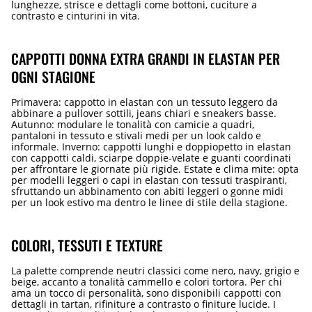
lunghezze, strisce e dettagli come bottoni, cuciture a
contrasto e cinturini in vita.
CAPPOTTI DONNA EXTRA GRANDI IN ELASTAN PER
OGNI STAGIONE
Primavera: cappotto in elastan con un tessuto leggero da
abbinare a pullover sottili, jeans chiari e sneakers basse.
Autunno: modulare le tonalità con camicie a quadri,
pantaloni in tessuto e stivali medi per un look caldo e
informale. Inverno: cappotti lunghi e doppiopetto in elastan
con cappotti caldi, sciarpe doppie-velate e guanti coordinati
per affrontare le giornate più rigide. Estate e clima mite: opta
per modelli leggeri o capi in elastan con tessuti traspiranti,
sfruttando un abbinamento con abiti leggeri o gonne midi
per un look estivo ma dentro le linee di stile della stagione.
COLORI, TESSUTI E TEXTURE
La palette comprende neutri classici come nero, navy, grigio e
beige, accanto a tonalità cammello e colori tortora. Per chi
ama un tocco di personalità, sono disponibili cappotti con
dettagli in tartan, rifiniture a contrasto o finiture lucide. I