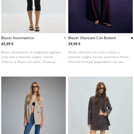
Blazer Asimmetrico
Blazer Sfiancato Con Bottoni
45,99 €
39,99 €
Blazer asimmetrico di lunghezza regolare.
Blazer sfiancato con collo a revers e
Collo alto e maniche lunghe. Tasche
maniche lunghe. Tasche anteriori a filetto.
anteriori a filetto con patta. Chiusura
Chiusura frontale doppiopetto con sei
frontale doppiopetto con bottone.
bottoni. Disponibile in diversi colori.