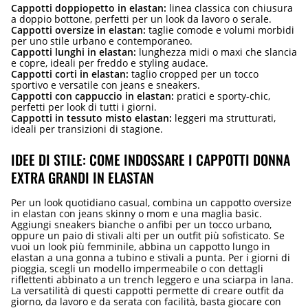
Cappotti doppiopetto in elastan:
linea classica con chiusura
a doppio bottone, perfetti per un look da lavoro o serale.
Cappotti oversize in elastan:
taglie comode e volumi morbidi
per uno stile urbano e contemporaneo.
Cappotti lunghi in elastan:
lunghezza midi o maxi che slancia
e copre, ideali per freddo e styling audace.
Cappotti corti in elastan:
taglio cropped per un tocco
sportivo e versatile con jeans e sneakers.
Cappotti con cappuccio in elastan:
pratici e sporty-chic,
perfetti per look di tutti i giorni.
Cappotti in tessuto misto elastan:
leggeri ma strutturati,
ideali per transizioni di stagione.
IDEE DI STILE: COME INDOSSARE I CAPPOTTI DONNA
EXTRA GRANDI IN ELASTAN
Per un look quotidiano casual, combina un cappotto oversize
in elastan con jeans skinny o mom e una maglia basic.
Aggiungi sneakers bianche o anfibi per un tocco urbano,
oppure un paio di stivali alti per un outfit più sofisticato. Se
vuoi un look più femminile, abbina un cappotto lungo in
elastan a una gonna a tubino e stivali a punta. Per i giorni di
pioggia, scegli un modello impermeabile o con dettagli
riflettenti abbinato a un trench leggero e una sciarpa in lana.
La versatilità di questi cappotti permette di creare outfit da
giorno, da lavoro e da serata con facilità, basta giocare con