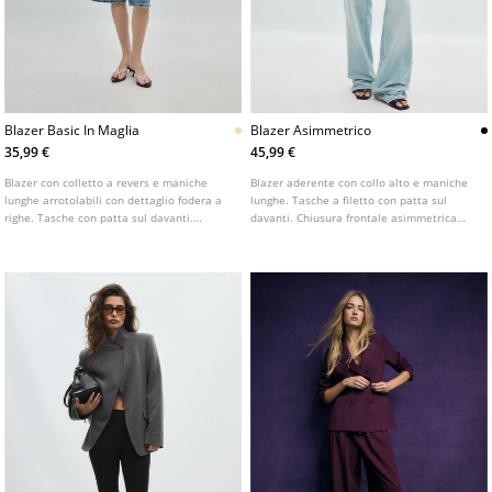
Blazer Basic In Maglia
Blazer Asimmetrico
35,99 €
45,99 €
Blazer con colletto a revers e maniche
Blazer aderente con collo alto e maniche
lunghe arrotolabili con dettaglio fodera a
lunghe. Tasche a filetto con patta sul
righe. Tasche con patta sul davanti.
davanti. Chiusura frontale asimmetrica
Chiusura frontale con bottone. Disponibile
con bottone.
in vari colori.