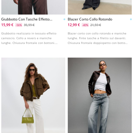
Giubbotto Con Tasche Effetto
Blazer Corto Collo Rotondo
Camoscio
15,99 €
12,99 €
35,99 €
21,59 €
-56%
-40%
Giubbotto realizzato in tessuto effetto
Blazer corto con collo rotondo e maniche
camoscio. Collo a revers e maniche
lunghe. Finte tasche a filetto sul davanti.
lunghe. Chiusura frontale con bottoni.
Chiusura frontale doppiopetto con bottoni.
Disponibile in vari colori.
Disponibile in vari colori.