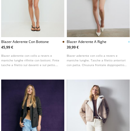
Blazer Aderente Con Bottone
Blazer Aderente A Righe
45,99 €
39,99 €
Blazer aderente con collo a revers e
Blazer aderente con collo a revers e
maniche lunghe rifinite con bottoni. Finte
maniche lunghe. Tasche a filetto anteriori
tasche a filetto sul davanti e sul petto.
con patta. Chiusura frontale doppiopetto
Chiusura frontale con bottone.
con bottoni.