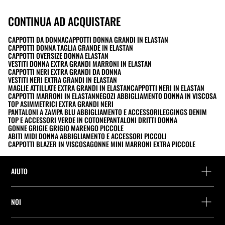
CONTINUA AD ACQUISTARE
CAPPOTTI DA DONNA
CAPPOTTI DONNA GRANDI IN ELASTAN
CAPPOTTI DONNA TAGLIA GRANDE IN ELASTAN
CAPPOTTI OVERSIZE DONNA ELASTAN
VESTITI DONNA EXTRA GRANDI MARRONI IN ELASTAN
CAPPOTTI NERI EXTRA GRANDI DA DONNA
VESTITI NERI EXTRA GRANDI IN ELASTAN
MAGLIE ATTILLATE EXTRA GRANDI IN ELASTAN
CAPPOTTI NERI IN ELASTAN
CAPPOTTI MARRONI IN ELASTAN
NEGOZI ABBIGLIAMENTO DONNA IN VISCOSA
TOP ASIMMETRICI EXTRA GRANDI NERI
PANTALONI A ZAMPA BLU ABBIGLIAMENTO E ACCESSORI
LEGGINGS DENIM
TOP E ACCESSORI VERDE IN COTONE
PANTALONI DRITTI DONNA
GONNE GRIGIE GRIGIO MARENGO PICCOLE
ABITI MIDI DONNA ABBIGLIAMENTO E ACCESSORI PICCOLI
CAPPOTTI BLAZER IN VISCOSA
GONNE MINI MARRONI EXTRA PICCOLE
AIUTO
Assistenza e contatto
NOI
Rintraccia il tuo ordine
Trova un negozio
Restituzione come ospite