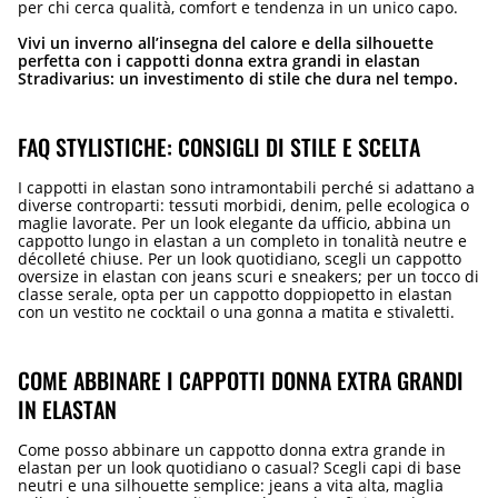
per chi cerca qualità, comfort e tendenza in un unico capo.
Vivi un inverno all’insegna del calore e della silhouette
perfetta con i cappotti donna extra grandi in elastan
Stradivarius: un investimento di stile che dura nel tempo.
FAQ STYLISTICHE: CONSIGLI DI STILE E SCELTA
I cappotti in elastan sono intramontabili perché si adattano a
diverse controparti: tessuti morbidi, denim, pelle ecologica o
maglie lavorate. Per un look elegante da ufficio, abbina un
cappotto lungo in elastan a un completo in tonalità neutre e
décolleté chiuse. Per un look quotidiano, scegli un cappotto
oversize in elastan con jeans scuri e sneakers; per un tocco di
classe serale, opta per un cappotto doppiopetto in elastan
con un vestito ne cocktail o una gonna a matita e stivaletti.
COME ABBINARE I CAPPOTTI DONNA EXTRA GRANDI
IN ELASTAN
Come posso abbinare un cappotto donna extra grande in
elastan per un look quotidiano o casual? Scegli capi di base
neutri e una silhouette semplice: jeans a vita alta, maglia