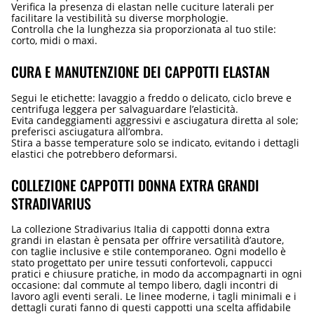
Verifica la presenza di elastan nelle cuciture laterali per
facilitare la vestibilità su diverse morphologie.
Controlla che la lunghezza sia proporzionata al tuo stile:
corto, midi o maxi.
CURA E MANUTENZIONE DEI CAPPOTTI ELASTAN
Segui le etichette: lavaggio a freddo o delicato, ciclo breve e
centrifuga leggera per salvaguardare l’elasticità.
Evita candeggiamenti aggressivi e asciugatura diretta al sole;
preferisci asciugatura all’ombra.
Stira a basse temperature solo se indicato, evitando i dettagli
elastici che potrebbero deformarsi.
COLLEZIONE CAPPOTTI DONNA EXTRA GRANDI
STRADIVARIUS
La collezione Stradivarius Italia di cappotti donna extra
grandi in elastan è pensata per offrire versatilità d’autore,
con taglie inclusive e stile contemporaneo. Ogni modello è
stato progettato per unire tessuti confortevoli, cappucci
pratici e chiusure pratiche, in modo da accompagnarti in ogni
occasione: dal commute al tempo libero, dagli incontri di
lavoro agli eventi serali. Le linee moderne, i tagli minimali e i
dettagli curati fanno di questi cappotti una scelta affidabile