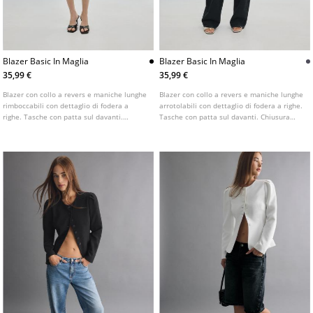
Blazer Basic In Maglia
Blazer Basic In Maglia
35,99 €
35,99 €
Blazer con collo a revers e maniche lunghe
Blazer con collo a revers e maniche lunghe
rimboccabili con dettaglio di fodera a
arrotolabili con dettaglio di fodera a righe.
righe. Tasche con patta sul davanti.
Tasche con patta sul davanti. Chiusura
Chiusura frontale con bottone. Disponibile
frontale con bottone. Disponibile in diversi
in vari colori.
colori.