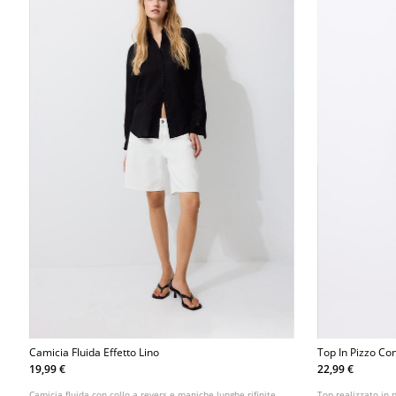
Camicia Fluida Effetto Lino
Top In Pizzo Co
19,99 €
22,99 €
Camicia fluida con collo a revers e maniche lunghe rifinite
Top realizzato in 