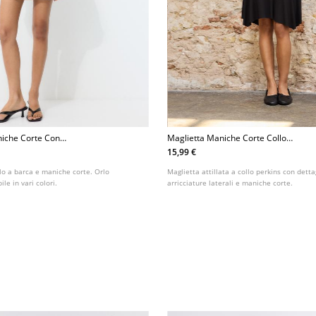
niche Corte Con
Maglietta Maniche Corte Collo
Perkins Arricciata
15,99 €
lo a barca e maniche corte. Orlo
Maglietta attillata a collo perkins con detta
le in vari colori.
arricciature laterali e maniche corte.