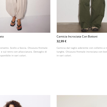
ato
Camicia Incrociata Con Bottoni
32,99 €
corsetto. Scollo a fascia. Chiusura frontale
Camicia dal taglio aderente con colletto a 
 e sul retro con allacciatura. Dettaglio di
lunghe. Chiusura frontale incrociata con bot
isponibile in vari colori.
in vari colori.