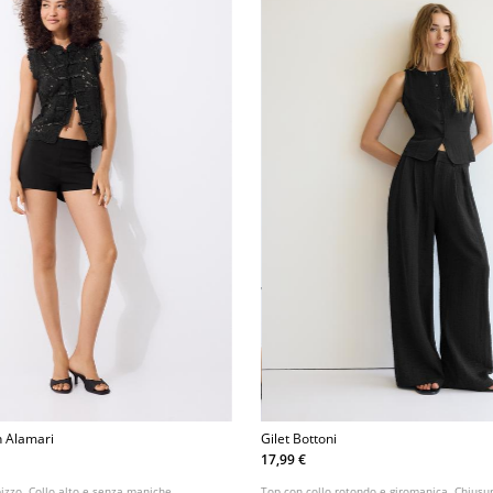
n Alamari
Gilet Bottoni
17,99 €
pizzo. Collo alto e senza maniche.
Top con collo rotondo e giromanica. Chiusur