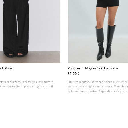
e E Pizzo
Pullover In Maglia Con Cerniera
35,99 €
ttili realizzato in tessuto elasticizzato.
Finiture a coste. Dettaglio senza cuciture su
 con dettaglio in pizzo e taglio sotto il
collo alto in maglia con cerniera. Maniche 
polsino elasticizzato. Disponibile in vari col