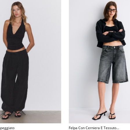
ppeggiato
Felpa Con Cerniera E Tessuto