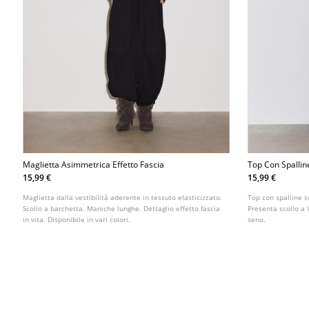
Maglietta Asimmetrica Effetto Fascia
Top Con Spallin
15,99 €
15,99 €
Maglietta dalla vestibilità aderente in tessuto elasticizzato.
Top con spalline so
Scollo a barchetta. Maniche lunghe. Dettaglio effetto fascia
Presenta scollo a V
in vita. Disponibile in vari colori.
seno.