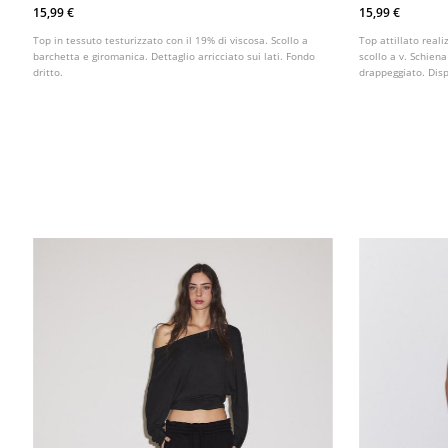
15,99 €
15,99 €
Top in tessuto testurizzato con il 19% di viscosa. Scollo a
Top attillato reali
barchetta e giromanica. Dettaglio arricciato sui lati. Fondo
scollo a v. Schien
dritto.
drappeggiato. Dispo