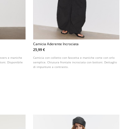
Camicia Aderente Incrociata
25,99 €
revers e maniche
Camicia con colletto con fascetta e maniche corte con orlo
toni. Disponibile
semplice. Chiusura frontale incrociata con bottoni. Dettaglio
di impunture a contrasto.