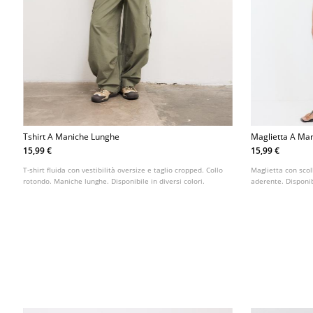
Tshirt A Maniche Lunghe
Maglietta A Ma
Scollo A Barca
15,99 €
15,99 €
T-shirt fluida con vestibilità oversize e taglio cropped. Collo
Maglietta con scol
rotondo. Maniche lunghe. Disponibile in diversi colori.
aderente. Disponibi