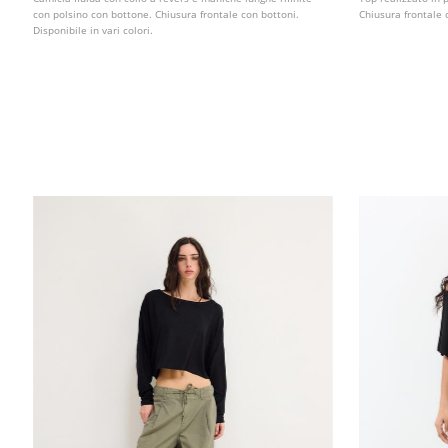
con polsino con bottone. Chiusura frontale con bottoni.
Chiusura frontale c
Disponibile in vari colori.