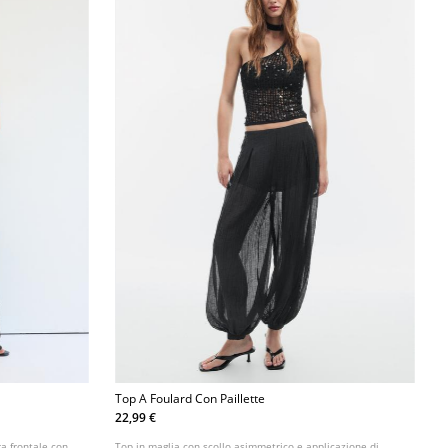
Top A Foulard Con Paillette
22,99 €
a frontale con
Top in maglia con scollo asimmetrico e applicazione di