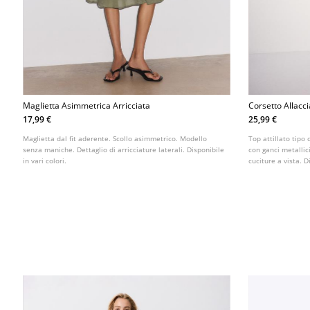
Maglietta Asimmetrica Arricciata
Corsetto Allacci
17,99 €
25,99 €
Maglietta dal fit aderente. Scollo asimmetrico. Modello
Top attillato tipo 
senza maniche. Dettaglio di arricciature laterali. Disponibile
con ganci metallici
in vari colori.
cuciture a vista. D