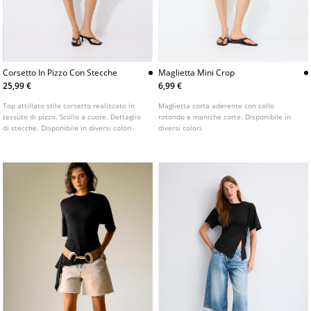
Corsetto In Pizzo Con Stecche
Maglietta Mini Crop
25,99 €
6,99 €
Top attillato stile corsetto realizzato in
Maglietta corta aderente con collo
tessuto di pizzo. Scollo a cuore. Dettaglio
rotondo e maniche corte. Disponibile in
di stecche. Disponibile in diversi colori.
diversi colori.