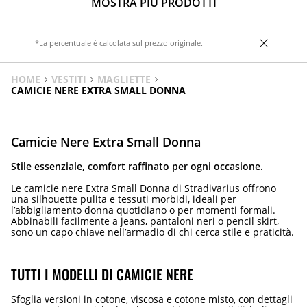
MOSTRA PIÙ PRODOTTI
*La percentuale è calcolata sul prezzo originale.
HOME
VESTITI
MAGLIETTE
CAMICIE NERE EXTRA SMALL DONNA
Camicie Nere Extra Small Donna
Stile essenziale, comfort raffinato per ogni occasione.
Le camicie nere Extra Small Donna di Stradivarius offrono
una silhouette pulita e tessuti morbidi, ideali per
l’abbigliamento donna quotidiano o per momenti formali.
Abbinabili facilmente a jeans, pantaloni neri o pencil skirt,
sono un capo chiave nell’armadio di chi cerca stile e praticità.
TUTTI I MODELLI DI CAMICIE NERE
Sfoglia versioni in cotone, viscosa e cotone misto, con dettagli