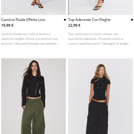
Camicia Fluida Effetto Lino
Top Aderente Con Pieghe
19,99 €
22,99 €
Camicia fluida con collo a revers e
Top realizzato in misto cotone con
maniche lunghe rifinite con polsino con
vestibilità aderente. Presenta scollo a
bottone. Chiusura frontale con bottoni.
cuore e spalline sottili. Dettaglio di pieghe
Disponibile in vari colori.
in vita.