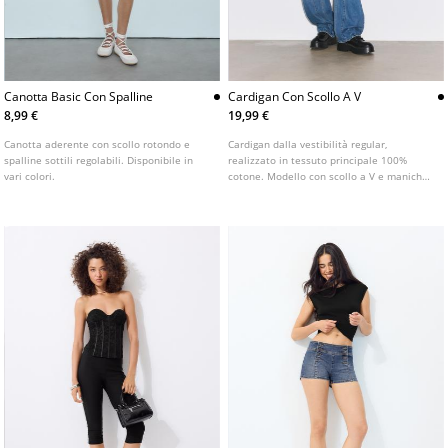
Canotta Basic Con Spalline
Cardigan Con Scollo A V
8,99 €
19,99 €
Canotta aderente con scollo rotondo e
Cardigan dalla vestibilità regular,
spalline sottili regolabili. Disponibile in
realizzato in tessuto principale 100%
vari colori.
cotone. Modello con scollo a V e maniche
lunghe con finiture a coste. Chiusura
frontale con bottoni. Disponibile in diversi
colori.