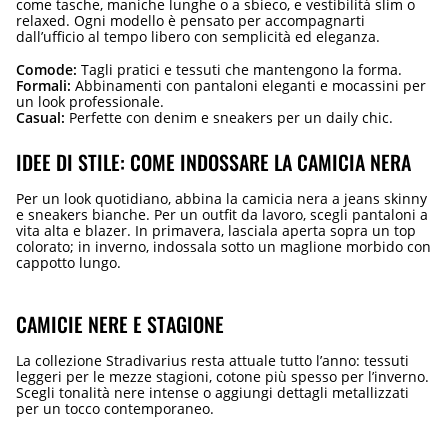
come tasche, maniche lunghe o a sbieco, e vestibilità slim o
relaxed. Ogni modello è pensato per accompagnarti
dall’ufficio al tempo libero con semplicità ed eleganza.
Comode:
Tagli pratici e tessuti che mantengono la forma.
Formali:
Abbinamenti con pantaloni eleganti e mocassini per
un look professionale.
Casual:
Perfette con denim e sneakers per un daily chic.
IDEE DI STILE: COME INDOSSARE LA CAMICIA NERA
Per un look quotidiano, abbina la camicia nera a jeans skinny
e sneakers bianche. Per un outfit da lavoro, scegli pantaloni a
vita alta e blazer. In primavera, lasciala aperta sopra un top
colorato; in inverno, indossala sotto un maglione morbido con
cappotto lungo.
CAMICIE NERE E STAGIONE
La collezione Stradivarius resta attuale tutto l’anno: tessuti
leggeri per le mezze stagioni, cotone più spesso per l’inverno.
Scegli tonalità nere intense o aggiungi dettagli metallizzati
per un tocco contemporaneo.