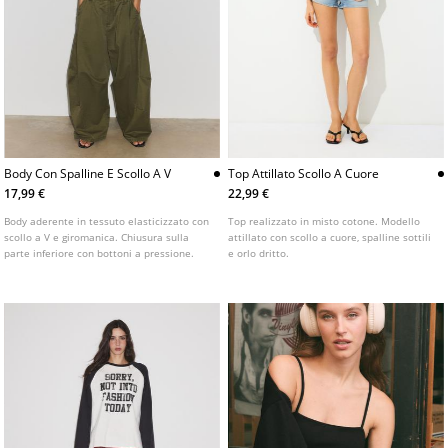
Body Con Spalline E Scollo A V
Top Attillato Scollo A Cuore
17,99 €
22,99 €
Body aderente in tessuto elasticizzato con
Top realizzato in misto cotone. Modello
scollo a V e giromanica. Chiusura sulla
attillato con scollo a cuore, spalline sottili
parte inferiore con bottoni a pressione.
e orlo dritto.