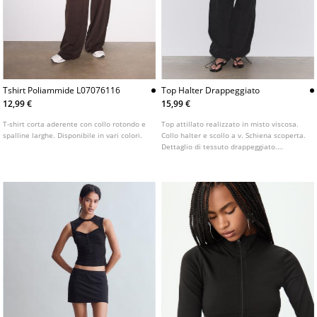
Tshirt Poliammide L07076116
Top Halter Drappeggiato
12,99 €
15,99 €
T-shirt corta aderente con collo rotondo e
Top attillato realizzato in misto viscosa.
spalline larghe. Disponibile in vari colori.
Collo halter e scollo a v. Schiena scoperta.
Dettaglio di tessuto drappeggiato.
Disponibile in vari colori.