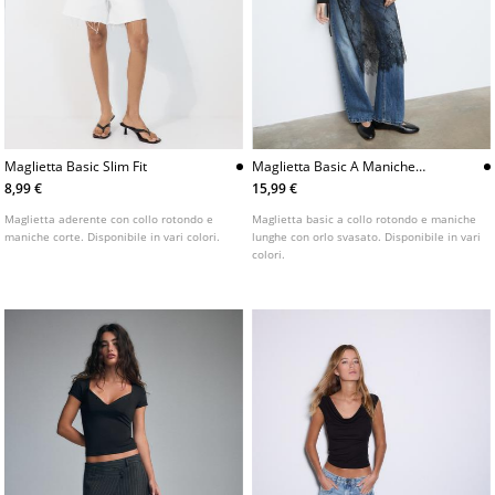
Maglietta Basic Slim Fit
Maglietta Basic A Maniche
Svasate
8,99 €
15,99 €
Maglietta aderente con collo rotondo e
Maglietta basic a collo rotondo e maniche
maniche corte. Disponibile in vari colori.
lunghe con orlo svasato. Disponibile in vari
colori.