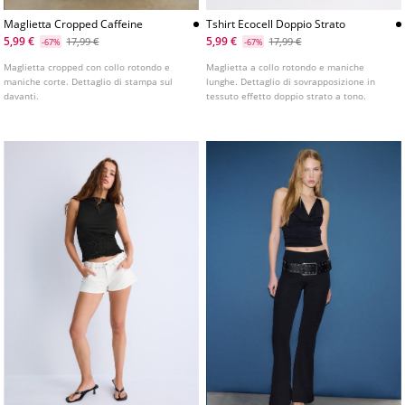
Maglietta Cropped Caffeine
Tshirt Ecocell Doppio Strato
5,99 €
5,99 €
17,99 €
17,99 €
-67%
-67%
Maglietta cropped con collo rotondo e
Maglietta a collo rotondo e maniche
maniche corte. Dettaglio di stampa sul
lunghe. Dettaglio di sovrapposizione in
davanti.
tessuto effetto doppio strato a tono.