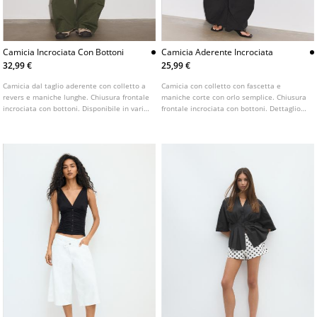
Camicia Incrociata Con Bottoni
Camicia Aderente Incrociata
32,99 €
25,99 €
Camicia dal taglio aderente con colletto a
Camicia con colletto con fascetta e
revers e maniche lunghe. Chiusura frontale
maniche corte con orlo semplice. Chiusura
incrociata con bottoni. Disponibile in vari
frontale incrociata con bottoni. Dettaglio
colori.
di impunture a contrasto.