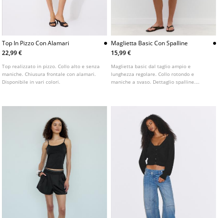
Top In Pizzo Con Alamari
Maglietta Basic Con Spalline
22,99 €
15,99 €
Top realizzato in pizzo. Collo alto e senza
Maglietta basic dal taglio ampio e
maniche. Chiusura frontale con alamari.
lunghezza regolare. Collo rotondo e
Disponibile in vari colori.
maniche a svaso. Dettaglio spalline.
Disponibile in vari colori.