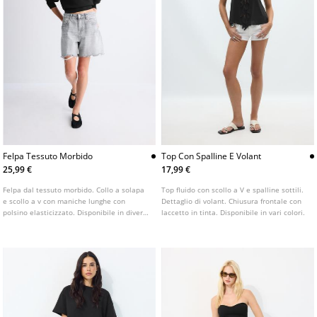
Felpa Tessuto Morbido
Top Con Spalline E Volant
25,99 €
17,99 €
Felpa dal tessuto morbido. Collo a solapa
Top fluido con scollo a V e spalline sottili.
e scollo a v con maniche lunghe con
Dettaglio di volant. Chiusura frontale con
polsino elasticizzato. Disponibile in diversi
laccetto in tinta. Disponibile in vari colori.
colori.