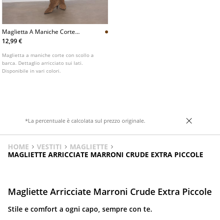
Maglietta A Maniche Corte
Con Scollo A Barca E
12,99 €
Arricciature L07055550
Maglietta a maniche corte con scollo a
barca. Dettaglio arricciato sui lati.
Disponibile in vari colori.
*La percentuale è calcolata sul prezzo originale.
HOME
VESTITI
MAGLIETTE
MAGLIETTE ARRICCIATE MARRONI CRUDE EXTRA PICCOLE
Magliette Arricciate Marroni Crude Extra Piccole
Stile e comfort a ogni capo, sempre con te.