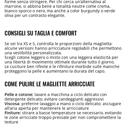
forme senza stringere. Per chi cerca un’alternativa al
marrone, si abbina bene a tonalità neutre come crema,
bianco sporco o nero, ma anche a color burgundy o verde
oliva per un contrasto elegante.
CONSIGLI SU TAGLIA E COMFORT
Se sei tra XS e S, controlla le proporzioni della maglietta:
alcune versioni hanno arricciature regolabili che permettono
una vestibilità personalizzata.
Scegli cotone leggero o misto con una leggera elasticità per
una libertà di movimento ottimale durante tutto il giorno.
Le cuciture ben rifinite e le rifiniture morbide sulle maniche
proteggono la pelle e aumentano la durata del capo.
COME PULIRE LE MAGLIETTE ARRICCIATE
Pelle e cotone:
lavare a macchina a ciclo delicato con
detergente delicato; evitare candeggianti aggressivi
Viscosa:
preferire lavaggio a mano o ciclo delicato; asciugare
all’aria aperta per mantenere le arricciature
Finiture:
stirare a basse temperature se necessario, evitando
le zone arricciate troppo pressate per non compromettere la
texture