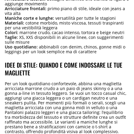
aggiunge movimento
Arricciature frontali:
primo piano di stile, ideale con jeans a
vita alta
Maniche corte e lunghe:
versatilità per tutte le stagioni
Materiali:
cotone morbido, misto viscosa, tessuti traspiranti
per una vestibilità leggera
Colori:
marrone crudo, cacao intenso, tortora e beige neutri
Taglie:
XS, XXS disponibili in alcune linee, con suggerimenti
sulle misure
Uso quotidiano:
abbinabili con denim, chinos, gonne midi o
leggings per un look semplice ma di carattere
IDEE DI STILE: QUANDO E COME INDOSSARE LE TUE
MAGLIETTE
Per un look quotidiano confortevole, abbina una maglietta
arricciata marrone crudo a un paio di jeans skinny o a una
gonna a-line in tessuto leggero. Se vuoi un tocco casual chic,
aggiungi una giacca leggera o un cardigan neutro e una
sneakers pulita. Per momenti più formali o serali, scegli una
maglietta arricciata con una gonna midi in velluto o una
Pantaloni palazzo leggeri e una giacca tailoring: l’equilibrio
tra morbidezza del tessuto e strutture definite crea un outfit
raffinato ma accessibile. Le varianti a maniche lunghe si
prestano bene a stratificazioni con camicie o t-shirt a
contrasto, offrendo profondità visiva al look complessivo.