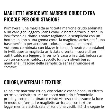
MAGLIETTE ARRICCIATE MARRONI CRUDE EXTRA
PICCOLE PER OGNI STAGIONE
Primavera: una maglietta arricciata marrone crudo abbinata
a un cardigan leggero, jeans chiari e borsa a tracolla crea un
look fresco e urbano. Estate: tagliando la semplicità con un
bottom in lino o una gonna corta, la maglietta arricciata è una
base perfetta per accessori colorati e sandali minimal.
Autunno: combinata con blazer in tonalità neutre e pantaloni
in twill, questa maglietta arricciata diventa il cuore di un
outfit caldo ma leggero. Inverno (a casa o in città): indossata
con un cardigan caldo, cappotto lungo e stivali bassi,
mantiene il fascino della semplicità senza rinunciare al
comfort.
COLORI, MATERIALI E TEXTURE
La palette marrone crudo, cioccolato e cacao dona un effetto
terroso e sofisticato. Per un tocco morbido e femminile,
prediligi cotone pettinato o misto viscosa che assume la luce
in modo uniforme. Le magliette arricciate con texture
leggermente elasticizzate offrono una vestibilità che segue le