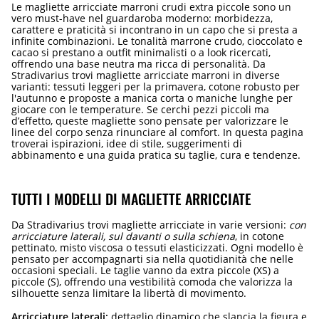
Le magliette arricciate marroni crudi extra piccole sono un
vero must-have nel guardaroba moderno: morbidezza,
carattere e praticità si incontrano in un capo che si presta a
infinite combinazioni. Le tonalità marrone crudo, cioccolato e
cacao si prestano a outfit minimalisti o a look ricercati,
offrendo una base neutra ma ricca di personalità. Da
Stradivarius trovi magliette arricciate marroni in diverse
varianti: tessuti leggeri per la primavera, cotone robusto per
l'autunno e proposte a manica corta o maniche lunghe per
giocare con le temperature. Se cerchi pezzi piccoli ma
d’effetto, queste magliette sono pensate per valorizzare le
linee del corpo senza rinunciare al comfort. In questa pagina
troverai ispirazioni, idee di stile, suggerimenti di
abbinamento e una guida pratica su taglie, cura e tendenze.
TUTTI I MODELLI DI MAGLIETTE ARRICCIATE
Da Stradivarius trovi magliette arricciate in varie versioni:
con
arricciature laterali, sul davanti o sulla schiena
, in cotone
pettinato, misto viscosa o tessuti elasticizzati. Ogni modello è
pensato per accompagnarti sia nella quotidianità che nelle
occasioni speciali. Le taglie vanno da extra piccole (XS) a
piccole (S), offrendo una vestibilità comoda che valorizza la
silhouette senza limitare la libertà di movimento.
Arricciature laterali:
dettaglio dinamico che slancia la figura e