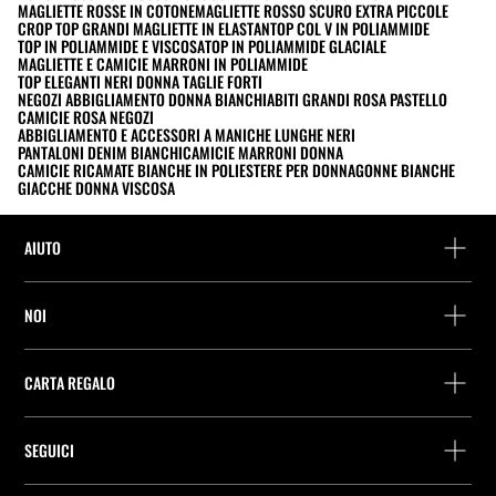
MAGLIETTE ROSSE IN COTONE
MAGLIETTE ROSSO SCURO EXTRA PICCOLE
CROP TOP GRANDI MAGLIETTE IN ELASTAN
TOP COL V IN POLIAMMIDE
TOP IN POLIAMMIDE E VISCOSA
TOP IN POLIAMMIDE GLACIALE
MAGLIETTE E CAMICIE MARRONI IN POLIAMMIDE
TOP ELEGANTI NERI DONNA TAGLIE FORTI
NEGOZI ABBIGLIAMENTO DONNA BIANCHI
ABITI GRANDI ROSA PASTELLO
CAMICIE ROSA NEGOZI
ABBIGLIAMENTO E ACCESSORI A MANICHE LUNGHE NERI
PANTALONI DENIM BIANCHI
CAMICIE MARRONI DONNA
CAMICIE RICAMATE BIANCHE IN POLIESTERE PER DONNA
GONNE BIANCHE
GIACCHE DONNA VISCOSA
AIUTO
Assistenza e contatto
NOI
Rintraccia il tuo ordine
Trova un negozio
Restituzione come ospite
CARTA REGALO
Società
Ricerca dei punti di consegna
Consulta Saldo
Lavora presso Stradivarius
Stradivarius ID
SEGUICI
Acquisto Carta Regalo
Company Profile
Preferenze per i cookie
Prevenzione frodi
Guida all’imballaggio