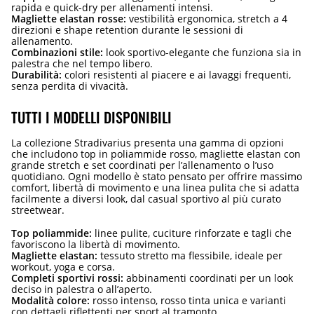
rapida e quick-dry per allenamenti intensi.
Magliette elastan rosse:
vestibilità ergonomica, stretch a 4
direzioni e shape retention durante le sessioni di
allenamento.
Combinazioni stile:
look sportivo-elegante che funziona sia in
palestra che nel tempo libero.
Durabilità:
colori resistenti al piacere e ai lavaggi frequenti,
senza perdita di vivacità.
TUTTI I MODELLI DISPONIBILI
La collezione Stradivarius presenta una gamma di opzioni
che includono top in poliammide rosso, magliette elastan con
grande stretch e set coordinati per l’allenamento o l’uso
quotidiano. Ogni modello è stato pensato per offrire massimo
comfort, libertà di movimento e una linea pulita che si adatta
facilmente a diversi look, dal casual sportivo al più curato
streetwear.
Top poliammide:
linee pulite, cuciture rinforzate e tagli che
favoriscono la libertà di movimento.
Magliette elastan:
tessuto stretto ma flessibile, ideale per
workout, yoga e corsa.
Completi sportivi rossi:
abbinamenti coordinati per un look
deciso in palestra o all’aperto.
Modalità colore:
rosso intenso, rosso tinta unica e varianti
con dettagli riflettenti per sport al tramonto.