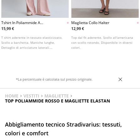
Tshirt In Poliammide A
Maglietta Collo Halter
Maniche Lunghe Con
15,99 €
12,99 €
Arricciature
T shirt aderente in tessuto elasticizzato.
Top dal fit aderente. Scollo all'americana
Scollo a barchetta. Maniche lunghe.
con scollo rotondo. Disponibile in diversi
Dettaglio di arricciature laterali.
colori.
Disponibile in vari colori.
*La percentuale è calcolata sul prezzo originale.
HOME
VESTITI
MAGLIETTE
TOP POLIAMMIDE ROSSO E MAGLIETTE ELASTAN
Abbigliamento tecnico Stradivarius: tessuti,
colori e comfort