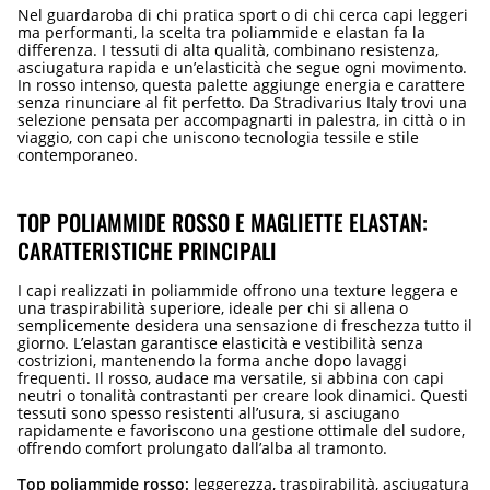
Nel guardaroba di chi pratica sport o di chi cerca capi leggeri
ma performanti, la scelta tra poliammide e elastan fa la
differenza. I tessuti di alta qualità, combinano resistenza,
asciugatura rapida e un’elasticità che segue ogni movimento.
In rosso intenso, questa palette aggiunge energia e carattere
senza rinunciare al fit perfetto. Da Stradivarius Italy trovi una
selezione pensata per accompagnarti in palestra, in città o in
viaggio, con capi che uniscono tecnologia tessile e stile
contemporaneo.
TOP POLIAMMIDE ROSSO E MAGLIETTE ELASTAN:
CARATTERISTICHE PRINCIPALI
I capi realizzati in poliammide offrono una texture leggera e
una traspirabilità superiore, ideale per chi si allena o
semplicemente desidera una sensazione di freschezza tutto il
giorno. L’elastan garantisce elasticità e vestibilità senza
costrizioni, mantenendo la forma anche dopo lavaggi
frequenti. Il rosso, audace ma versatile, si abbina con capi
neutri o tonalità contrastanti per creare look dinamici. Questi
tessuti sono spesso resistenti all’usura, si asciugano
rapidamente e favoriscono una gestione ottimale del sudore,
offrendo comfort prolungato dall’alba al tramonto.
Top poliammide rosso:
leggerezza, traspirabilità, asciugatura