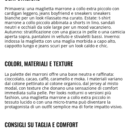
Primavera: una maglietta marrone a collo extra piccolo con
cardigan leggero, jeans boyfriend e sneakers sneakers
bianche per un look rilassato ma curato. Estate: t-shirt
marrone a collo piccolo abbinata a shorts in lino, sandali
neutri e occhiali da sole large per un mood vacanziero.
Autunno: stratificazione con una giacca in pelle o una camicia
aperta sopra, pantaloni in velluto e stivaletti bassi. Inverno:
indossa la maglietta con una maglia morbida a capo alto,
cappotto lungo e jeans scuri per un look caldo e chic.
COLORI, MATERIALI E TEXTURE
La palette dei marroni offre una base neutra e raffinata:
cioccolato, cacao, caffè, caramello e moka. I materiali variano
dal cotone pettinato al cotone organico, dal jersey al misto
modal, con texture che donano una sensazione di comfort
immediata sulla pelle. Per looks notturni o versioni più
fashion, una maglietta marrone a collo extra piccolo in
tessuto lucido o con una micro-trama può diventare la
protagonista di un outfit semplice ma di forte impatto visivo.
CONSIGLI SU TAGLIA E COMFORT