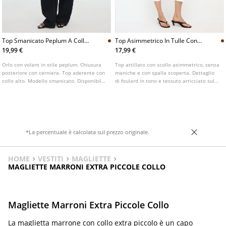
Top Smanicato Peplum A Collo
Top Asimmetrico In Tulle Con
Alto
Foulard E Pois
19,99 €
17,99 €
Orlo con volant in stile peplum. Chiusura
Top attillato con scollo asimmetrico, senza
posteriore con cerniera. Top aderente con
maniche e con spalla scoperta. Dettaglio
collo alto. Modello smanicato. Disponibile
di foulard in tono e tessuto arricciato sul
in diversi colori.
lato.
*La percentuale è calcolata sul prezzo originale.
HOME
VESTITI
MAGLIETTE
MAGLIETTE MARRONI EXTRA PICCOLE COLLO
Magliette Marroni Extra Piccole Collo
La maglietta marrone con collo extra piccolo è un capo