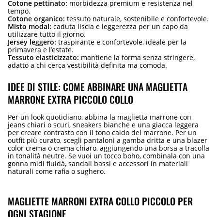
Cotone pettinato:
morbidezza premium e resistenza nel
tempo.
Cotone organico:
tessuto naturale, sostenibile e confortevole.
Misto modal:
caduta liscia e leggerezza per un capo da
utilizzare tutto il giorno.
Jersey leggero:
traspirante e confortevole, ideale per la
primavera e l’estate.
Tessuto elasticizzato:
mantiene la forma senza stringere,
adatto a chi cerca vestibilità definita ma comoda.
IDEE DI STILE: COME ABBINARE UNA MAGLIETTA
MARRONE EXTRA PICCOLO COLLO
Per un look quotidiano, abbina la maglietta marrone con
jeans chiari o scuri, sneakers bianche e una giacca leggera
per creare contrasto con il tono caldo del marrone. Per un
outfit più curato, scegli pantaloni a gamba dritta e una blazer
color crema o crema chiaro, aggiungendo una borsa a tracolla
in tonalità neutre. Se vuoi un tocco boho, combinala con una
gonna midi fluidà, sandali bassi e accessori in materiali
naturali come rafia o sughero.
MAGLIETTE MARRONI EXTRA COLLO PICCOLO PER
OGNI STAGIONE