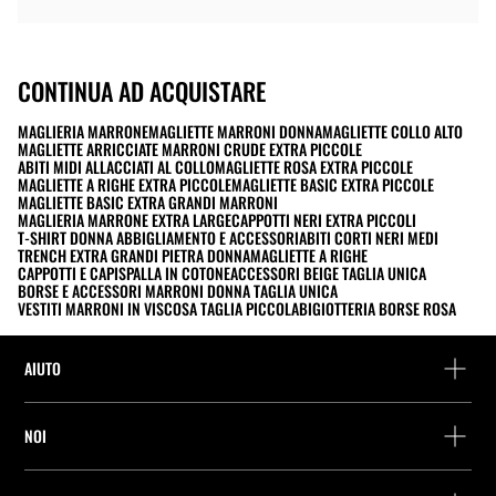
CONTINUA AD ACQUISTARE
MAGLIERIA MARRONE
MAGLIETTE MARRONI DONNA
MAGLIETTE COLLO ALTO
MAGLIETTE ARRICCIATE MARRONI CRUDE EXTRA PICCOLE
ABITI MIDI ALLACCIATI AL COLLO
MAGLIETTE ROSA EXTRA PICCOLE
MAGLIETTE A RIGHE EXTRA PICCOLE
MAGLIETTE BASIC EXTRA PICCOLE
MAGLIETTE BASIC EXTRA GRANDI MARRONI
MAGLIERIA MARRONE EXTRA LARGE
CAPPOTTI NERI EXTRA PICCOLI
T-SHIRT DONNA ABBIGLIAMENTO E ACCESSORI
ABITI CORTI NERI MEDI
TRENCH EXTRA GRANDI PIETRA DONNA
MAGLIETTE A RIGHE
CAPPOTTI E CAPISPALLA IN COTONE
ACCESSORI BEIGE TAGLIA UNICA
BORSE E ACCESSORI MARRONI DONNA TAGLIA UNICA
VESTITI MARRONI IN VISCOSA TAGLIA PICCOLA
BIGIOTTERIA BORSE ROSA
AIUTO
Assistenza e contatto
NOI
Rintraccia il tuo ordine
Trova un negozio
Restituzione come ospite