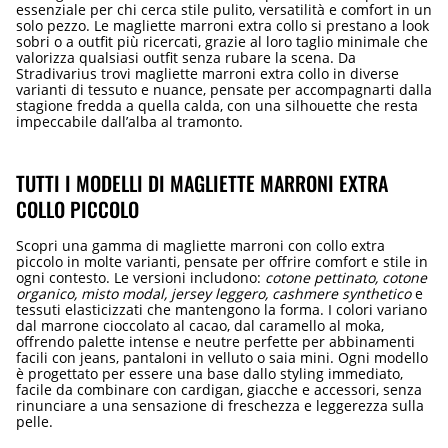
essenziale per chi cerca stile pulito, versatilità e comfort in un
solo pezzo. Le magliette marroni extra collo si prestano a look
sobri o a outfit più ricercati, grazie al loro taglio minimale che
valorizza qualsiasi outfit senza rubare la scena. Da
Stradivarius trovi magliette marroni extra collo in diverse
varianti di tessuto e nuance, pensate per accompagnarti dalla
stagione fredda a quella calda, con una silhouette che resta
impeccabile dall’alba al tramonto.
TUTTI I MODELLI DI MAGLIETTE MARRONI EXTRA
COLLO PICCOLO
Scopri una gamma di magliette marroni con collo extra
piccolo in molte varianti, pensate per offrire comfort e stile in
ogni contesto. Le versioni includono:
cotone pettinato, cotone
organico, misto modal, jersey leggero, cashmere synthetico
e
tessuti elasticizzati che mantengono la forma. I colori variano
dal marrone cioccolato al cacao, dal caramello al moka,
offrendo palette intense e neutre perfette per abbinamenti
facili con jeans, pantaloni in velluto o saia mini. Ogni modello
è progettato per essere una base dallo styling immediato,
facile da combinare con cardigan, giacche e accessori, senza
rinunciare a una sensazione di freschezza e leggerezza sulla
pelle.