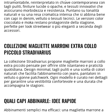
intramontabile, reinterpretato in chiave contemporanea con
tagli puliti, finiture lucide o opache, e tessuti innovativi che
assicurano morbidezza e resistenza. Puntano su tonalità
naturali e su una resa cromatica intensa che si abbina bene
con capi in denim, velluto o tessuti tecnici. Le versioni color
cioccolato e moka restano protagoniste della stagione,
perfette per look streetwear o più eleganti a seconda degli
accessori.
COLLEZIONE MAGLIETTE MARRONI EXTRA COLLO
PICCOLO STRADIVARIUS
La collezione Stradivarius propone magliette marroni a collo
extra piccolo pensate per offrire stile istantaneo e praticità
quotidiana. Design minimal, tagli puliti e una scelta di colori
naturali che facilita l’abbinamento con jeans, pantaloni in
velluto o gonne patchwork. Ogni modello è curato nei dettagli
per garantire una vestibilità confortevole e una durata che
accompagna le stagioni.
QUALI CAPI ABBINARLE: IDEE RAPIDE
Abbinamenti semplici ma efficaci: una maglietta marrone a