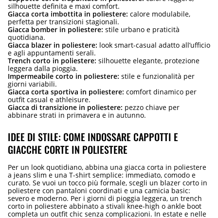
silhouette definita e maxi comfort.
Giacca corta imbottita in poliestere:
calore modulabile,
perfetta per transizioni stagionali.
Giacca bomber in poliestere:
stile urbano e praticità
quotidiana.
Giacca blazer in poliestere:
look smart-casual adatto all’ufficio
e agli appuntamenti serali.
Trench corto in poliestere:
silhouette elegante, protezione
leggera dalla pioggia.
Impermeabile corto in poliestere:
stile e funzionalità per
giorni variabili.
Giacca corta sportiva in poliestere:
comfort dinamico per
outfit casual e athleisure.
Giacca di transizione in poliestere:
pezzo chiave per
abbinare strati in primavera e in autunno.
IDEE DI STILE: COME INDOSSARE CAPPOTTI E
GIACCHE CORTE IN POLIESTERE
Per un look quotidiano, abbina una giacca corta in poliestere
a jeans slim e una T-shirt semplice: immediato, comodo e
curato. Se vuoi un tocco più formale, scegli un blazer corto in
poliestere con pantaloni coordinati e una camicia basic:
severo e moderno. Per i giorni di pioggia leggera, un trench
corto in poliestere abbinato a stivali knee-high o ankle boot
completa un outfit chic senza complicazioni. In estate e nelle