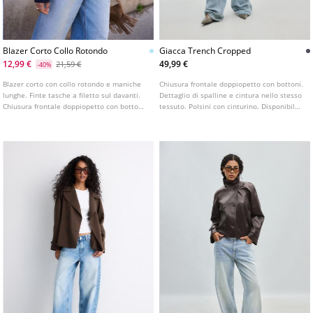
Blazer Corto Collo Rotondo
Giacca Trench Cropped
12,99 €
49,99 €
21,59 €
-40%
Blazer corto con collo rotondo e maniche
Chiusura frontale doppiopetto con bottoni.
lunghe. Finte tasche a filetto sul davanti.
Dettaglio di spalline e cintura nello stesso
Chiusura frontale doppiopetto con bottoni.
tessuto. Polsini con cinturino. Disponibile
Disponibile in vari colori.
in diversi colori. Trench corto con collo a
revers e maniche lunghe. Tasche laterali.