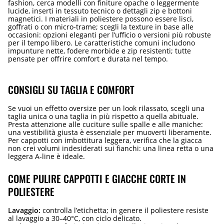
fashion, cerca modelli con finiture opache o leggermente
lucide, inserti in tessuto tecnico o dettagli zip e bottoni
magnetici. I materiali in poliestere possono essere lisci,
goffrati o con micro-trame; scegli la texture in base alle
occasioni: opzioni eleganti per l’ufficio o versioni più robuste
per il tempo libero. Le caratteristiche comuni includono
impunture nette, fodere morbide e zip resistenti; tutte
pensate per offrire comfort e durata nel tempo.
CONSIGLI SU TAGLIA E COMFORT
Se vuoi un effetto oversize per un look rilassato, scegli una
taglia unica o una taglia in più rispetto a quella abituale.
Presta attenzione alle cuciture sulle spalle e alle maniche:
una vestibilità giusta è essenziale per muoverti liberamente.
Per cappotti con imbottitura leggera, verifica che la giacca
non crei volumi indesiderati sui fianchi: una linea retta o una
leggera A-line è ideale.
COME PULIRE CAPPOTTI E GIACCHE CORTE IN
POLIESTERE
Lavaggio:
controlla l’etichetta; in genere il poliestere resiste
al lavaggio a 30–40°C, con ciclo delicato.