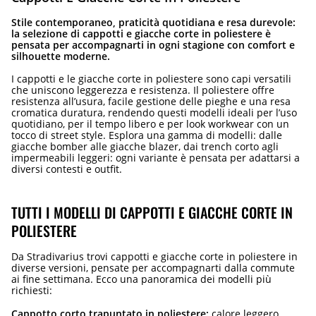
Stile contemporaneo, praticità quotidiana e resa durevole:
la selezione di cappotti e giacche corte in poliestere è
pensata per accompagnarti in ogni stagione con comfort e
silhouette moderne.
I cappotti e le giacche corte in poliestere sono capi versatili
che uniscono leggerezza e resistenza. Il poliestere offre
resistenza all’usura, facile gestione delle pieghe e una resa
cromatica duratura, rendendo questi modelli ideali per l’uso
quotidiano, per il tempo libero e per look workwear con un
tocco di street style. Esplora una gamma di modelli: dalle
giacche bomber alle giacche blazer, dai trench corto agli
impermeabili leggeri: ogni variante è pensata per adattarsi a
diversi contesti e outfit.
TUTTI I MODELLI DI CAPPOTTI E GIACCHE CORTE IN
POLIESTERE
Da Stradivarius trovi cappotti e giacche corte in poliestere in
diverse versioni, pensate per accompagnarti dalla commute
ai fine settimana. Ecco una panoramica dei modelli più
richiesti:
Cappotto corto trapuntato in poliestere:
calore leggero,