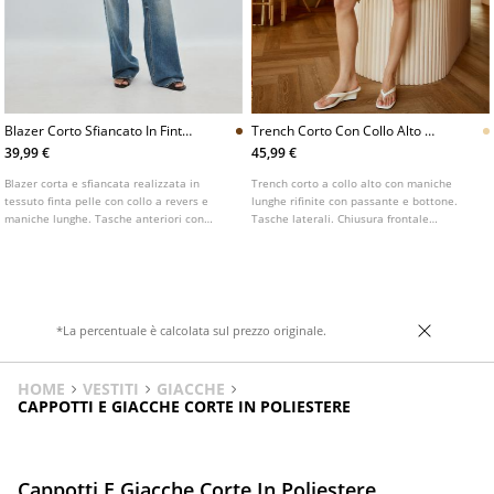
Blazer Corto Sfiancato In Finta
Trench Corto Con Collo Alto E
Pelle
Cintura
39,99 €
45,99 €
Blazer corta e sfiancata realizzata in
Trench corto a collo alto con maniche
tessuto finta pelle con collo a revers e
lunghe rifinite con passante e bottone.
maniche lunghe. Tasche anteriori con
Tasche laterali. Chiusura frontale
patta. Chiusura frontale con bottoni.
doppiopetto con bottoni e cintura in tinta.
Disponibile in vari colori.
*La percentuale è calcolata sul prezzo originale.
HOME
VESTITI
GIACCHE
CAPPOTTI E GIACCHE CORTE IN POLIESTERE
Cappotti E Giacche Corte In Poliestere