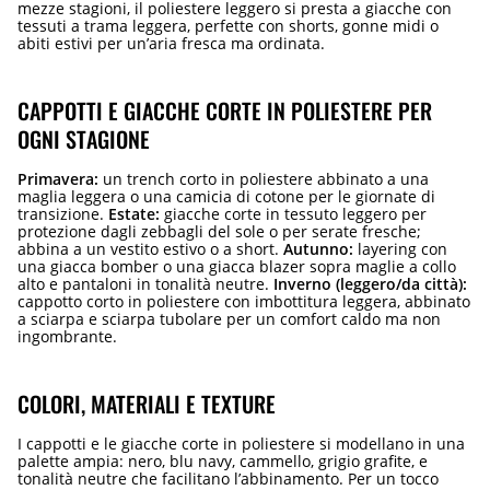
mezze stagioni, il poliestere leggero si presta a giacche con
tessuti a trama leggera, perfette con shorts, gonne midi o
abiti estivi per un’aria fresca ma ordinata.
CAPPOTTI E GIACCHE CORTE IN POLIESTERE PER
OGNI STAGIONE
Primavera:
un trench corto in poliestere abbinato a una
maglia leggera o una camicia di cotone per le giornate di
transizione.
Estate:
giacche corte in tessuto leggero per
protezione dagli zebbagli del sole o per serate fresche;
abbina a un vestito estivo o a short.
Autunno:
layering con
una giacca bomber o una giacca blazer sopra maglie a collo
alto e pantaloni in tonalità neutre.
Inverno (leggero/da città):
cappotto corto in poliestere con imbottitura leggera, abbinato
a sciarpa e sciarpa tubolare per un comfort caldo ma non
ingombrante.
COLORI, MATERIALI E TEXTURE
I cappotti e le giacche corte in poliestere si modellano in una
palette ampia: nero, blu navy, cammello, grigio grafite, e
tonalità neutre che facilitano l’abbinamento. Per un tocco