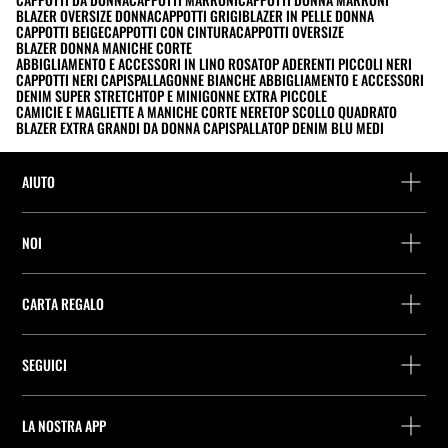
BLAZER OVERSIZE DONNA
CAPPOTTI GRIGI
BLAZER IN PELLE DONNA
CAPPOTTI BEIGE
CAPPOTTI CON CINTURA
CAPPOTTI OVERSIZE
BLAZER DONNA MANICHE CORTE
ABBIGLIAMENTO E ACCESSORI IN LINO ROSA
TOP ADERENTI PICCOLI NERI
CAPPOTTI NERI CAPISPALLA
GONNE BIANCHE ABBIGLIAMENTO E ACCESSORI
DENIM SUPER STRETCH
TOP E MINIGONNE EXTRA PICCOLE
CAMICIE E MAGLIETTE A MANICHE CORTE NERE
TOP SCOLLO QUADRATO
BLAZER EXTRA GRANDI DA DONNA CAPISPALLA
TOP DENIM BLU MEDI
AIUTO
Assistenza e contatto
NOI
Rintraccia il tuo ordine
Trova un negozio
Restituzione come ospite
CARTA REGALO
Società
Ricerca dei punti di consegna
Consulta Saldo
Lavora presso Stradivarius
Stradivarius ID
SEGUICI
Acquisto Carta Regalo
Company Profile
Preferenze per i cookie
Prevenzione frodi
Guida all’imballaggio
LA NOSTRA APP
iOS
Android