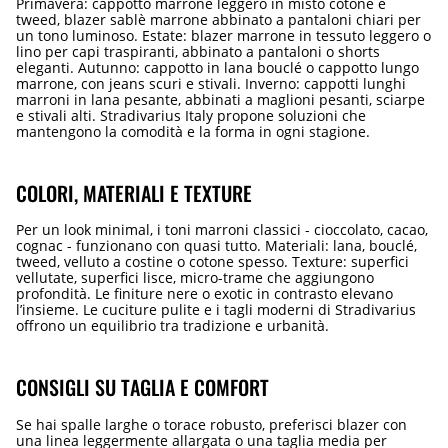
Primavera: cappotto marrone leggero in misto cotone e
tweed, blazer sablè marrone abbinato a pantaloni chiari per
un tono luminoso. Estate: blazer marrone in tessuto leggero o
lino per capi traspiranti, abbinato a pantaloni o shorts
eleganti. Autunno: cappotto in lana bouclé o cappotto lungo
marrone, con jeans scuri e stivali. Inverno: cappotti lunghi
marroni in lana pesante, abbinati a maglioni pesanti, sciarpe
e stivali alti. Stradivarius Italy propone soluzioni che
mantengono la comodità e la forma in ogni stagione.
COLORI, MATERIALI E TEXTURE
Per un look minimal, i toni marroni classici - cioccolato, cacao,
cognac - funzionano con quasi tutto. Materiali: lana, bouclé,
tweed, velluto a costine o cotone spesso. Texture: superfici
vellutate, superfici lisce, micro-trame che aggiungono
profondità. Le finiture nere o exotic in contrasto elevano
l’insieme. Le cuciture pulite e i tagli moderni di Stradivarius
offrono un equilibrio tra tradizione e urbanità.
CONSIGLI SU TAGLIA E COMFORT
Se hai spalle larghe o torace robusto, preferisci blazer con
una linea leggermente allargata o una taglia media per