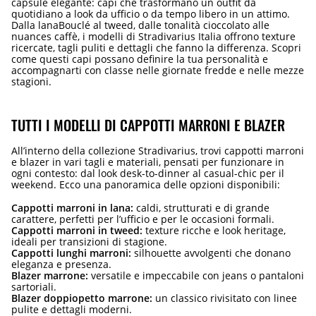
capsule elegante: capi che trasformano un outfit da
quotidiano a look da ufficio o da tempo libero in un attimo.
Dalla lanaBouclé al tweed, dalle tonalità cioccolato alle
nuances caffè, i modelli di Stradivarius Italia offrono texture
ricercate, tagli puliti e dettagli che fanno la differenza. Scopri
come questi capi possano definire la tua personalità e
accompagnarti con classe nelle giornate fredde e nelle mezze
stagioni.
TUTTI I MODELLI DI CAPPOTTI MARRONI E BLAZER
All’interno della collezione Stradivarius, trovi cappotti marroni
e blazer in vari tagli e materiali, pensati per funzionare in
ogni contesto: dal look desk-to-dinner al casual-chic per il
weekend. Ecco una panoramica delle opzioni disponibili:
Cappotti marroni in lana:
caldi, strutturati e di grande
carattere, perfetti per l’ufficio e per le occasioni formali.
Cappotti marroni in tweed:
texture ricche e look heritage,
ideali per transizioni di stagione.
Cappotti lunghi marroni:
silhouette avvolgenti che donano
eleganza e presenza.
Blazer marrone:
versatile e impeccabile con jeans o pantaloni
sartoriali.
Blazer doppiopetto marrone:
un classico rivisitato con linee
pulite e dettagli moderni.