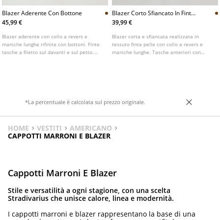
Blazer Aderente Con Bottone
Blazer Corto Sfiancato In Finta
Pelle
45,99 €
39,99 €
Blazer aderente con collo a revers e
Blazer corta e sfiancata realizzata in
maniche lunghe rifinite con bottoni. Finte
tessuto finta pelle con collo a revers e
tasche a filetto sul davanti e sul petto.
maniche lunghe. Tasche anteriori con
Chiusura frontale con bottone.
patta. Chiusura frontale con bottoni.
*La percentuale è calcolata sul prezzo originale.
HOME
VESTITI
AMERICANO
CAPPOTTI MARRONI E BLAZER
Cappotti Marroni E Blazer
Stile e versatilità a ogni stagione, con una scelta
Stradivarius che unisce calore, linea e modernità.
I cappotti marroni e blazer rappresentano la base di una