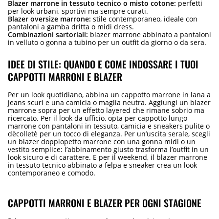
Blazer marrone in tessuto tecnico o misto cotone:
perfetti
per look urbani, sportivi ma sempre curati.
Blazer oversize marrone:
stile contemporaneo, ideale con
pantaloni a gamba dritta o midi dress.
Combinazioni sartoriali:
blazer marrone abbinato a pantaloni
in velluto o gonna a tubino per un outfit da giorno o da sera.
IDEE DI STILE: QUANDO E COME INDOSSARE I TUOI
CAPPOTTI MARRONI E BLAZER
Per un look quotidiano, abbina un cappotto marrone in lana a
jeans scuri e una camicia o maglia neutra. Aggiungi un blazer
marrone sopra per un effetto layered che rimane sobrio ma
ricercato. Per il look da ufficio, opta per cappotto lungo
marrone con pantaloni in tessuto, camicia e sneakers pulite o
dècolletè per un tocco di eleganza. Per un’uscita serale, scegli
un blazer doppiopetto marrone con una gonna midi o un
vestito semplice: l’abbinamento giusto trasforma l’outfit in un
look sicuro e di carattere. E per il weekend, il blazer marrone
in tessuto tecnico abbinato a felpa e sneaker crea un look
contemporaneo e comodo.
CAPPOTTI MARRONI E BLAZER PER OGNI STAGIONE