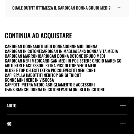
QUALE OUTFIT OTTIMIZZA IL CARDIGAN DONNA CRUDI MEDI?
CONTINUA AD ACQUISTARE
CARDIGAN DONNA
ABITI MIDI DONNA
GONNE MIDI DONNA
CARDIGAN IN COTONE
CARDIGAN IN MAGLIA
JEANS DONNA VITA MEDIA
CARDIGAN MARRONI
CARDIGAN DONNA COTONE CRUDO MEDI
CARDIGAN NERI MEDI
CARDIGAN MEDI IN POLIESTERE GRIGIO MARENGO
ABITI NERI E ACCESSORI EXTRA PICCOLI
TOP VERDI MEDI
BLUSE E TOP CELESTI EXTRA PICCOLE
VESTITI NERI CORTI
CAPI SPALLA IMBOTTITI NERI
TOP GRIGI TRICOT
GONNE MINI NERE IN VISCOSA
CAPPOTTI PIETRA MEDIO ABBIGLIAMENTO E ACCESSORI
JEANS BIANCHI DONNA IN COTONE
PANTALONI BLU IN COTONE
AIUTO
Assistenza e contatto
NOI
Rintraccia il tuo ordine