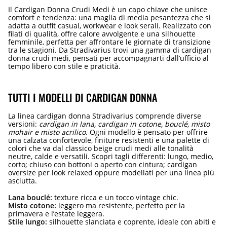
Il Cardigan Donna Crudi Medi è un capo chiave che unisce
comfort e tendenza: una maglia di media pesantezza che si
adatta a outfit casual, workwear e look serali. Realizzato con
filati di qualità, offre calore avvolgente e una silhouette
femminile, perfetta per affrontare le giornate di transizione
tra le stagioni. Da Stradivarius trovi una gamma di cardigan
donna crudi medi, pensati per accompagnarti dall’ufficio al
tempo libero con stile e praticità.
TUTTI I MODELLI DI CARDIGAN DONNA
La linea cardigan donna Stradivarius comprende diverse
versioni:
cardigan in lana, cardigan in cotone, bouclé, misto
mohair e misto acrilico
. Ogni modello è pensato per offrire
una calzata confortevole, finiture resistenti e una palette di
colori che va dal classico beige crudi medi alle tonalità
neutre, calde e versatili. Scopri tagli differenti: lungo, medio,
corto; chiuso con bottoni o aperto con cintura; cardigan
oversize per look relaxed oppure modellati per una linea più
asciutta.
Lana bouclé:
texture ricca e un tocco vintage chic.
Misto cotone:
leggero ma resistente, perfetto per la
primavera e l’estate leggera.
Stile lungo:
silhouette slanciata e coprente, ideale con abiti e