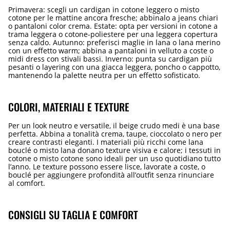
Primavera: scegli un cardigan in cotone leggero o misto
cotone per le mattine ancora fresche; abbinalo a jeans chiari
o pantaloni color crema. Estate: opta per versioni in cotone a
trama leggera o cotone-poliestere per una leggera copertura
senza caldo. Autunno: preferisci maglie in lana o lana merino
con un effetto warm; abbina a pantaloni in velluto a coste o
midi dress con stivali bassi. Inverno: punta su cardigan più
pesanti o layering con una giacca leggera, poncho o cappotto,
mantenendo la palette neutra per un effetto sofisticato.
COLORI, MATERIALI E TEXTURE
Per un look neutro e versatile, il beige crudo medi è una base
perfetta. Abbina a tonalità crema, taupe, cioccolato o nero per
creare contrasti eleganti. I materiali più ricchi come lana
bouclé o misto lana donano texture visiva e calore; i tessuti in
cotone o misto cotone sono ideali per un uso quotidiano tutto
l’anno. Le texture possono essere lisce, lavorate a coste, o
bouclé per aggiungere profondità all’outfit senza rinunciare
al comfort.
CONSIGLI SU TAGLIA E COMFORT