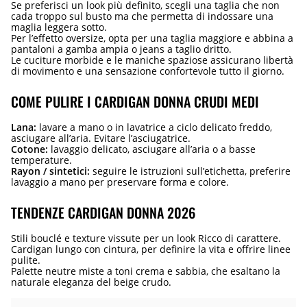
Se preferisci un look più definito, scegli una taglia che non
cada troppo sul busto ma che permetta di indossare una
maglia leggera sotto.
Per l’effetto oversize, opta per una taglia maggiore e abbina a
pantaloni a gamba ampia o jeans a taglio dritto.
Le cuciture morbide e le maniche spaziose assicurano libertà
di movimento e una sensazione confortevole tutto il giorno.
COME PULIRE I CARDIGAN DONNA CRUDI MEDI
Lana:
lavare a mano o in lavatrice a ciclo delicato freddo,
asciugare all’aria. Evitare l’asciugatrice.
Cotone:
lavaggio delicato, asciugare all’aria o a basse
temperature.
Rayon / sintetici:
seguire le istruzioni sull’etichetta, preferire
lavaggio a mano per preservare forma e colore.
TENDENZE CARDIGAN DONNA 2026
Stili bouclé e texture vissute per un look Ricco di carattere.
Cardigan lungo con cintura, per definire la vita e offrire linee
pulite.
Palette neutre miste a toni crema e sabbia, che esaltano la
naturale eleganza del beige crudo.