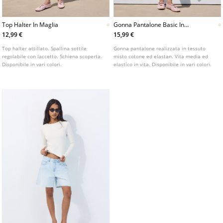
Top Halter In Maglia
Gonna Pantalone Basic In
Maglia
12,99 €
15,99 €
Top halter attillato. Spallina sottile
Gonna pantalone realizzata in tessuto
regolabile con laccetto. Schiena scoperta.
misto cotone ed elastan. Vita media ed
Disponibile in vari colori.
elastico in vita. Disponibile in vari colori.