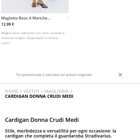
Maglietta Basic A Maniche
Lunghe
12,99 €
Maglia basic aderente con collo rotondo e
maniche lunghe. Disponibile in diversi
colori.
*La percentuale è calcolata sul prezzo originale.
HOME
VESTITI
MAGLIERIA
CARDIGAN DONNA CRUDI MEDI
Cardigan Donna Crudi Medi
Stile, morbidezza e versatilità per ogni occasione: la
cardigan che completa il guardaroba Stradivarius.