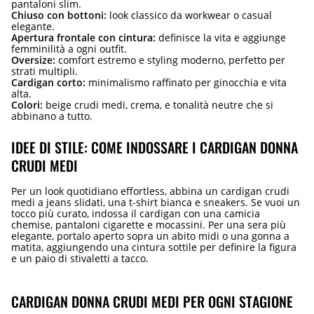
pantaloni slim.
Chiuso con bottoni:
look classico da workwear o casual
elegante.
Apertura frontale con cintura:
definisce la vita e aggiunge
femminilità a ogni outfit.
Oversize:
comfort estremo e styling moderno, perfetto per
strati multipli.
Cardigan corto:
minimalismo raffinato per ginocchia e vita
alta.
Colori:
beige crudi medi, crema, e tonalità neutre che si
abbinano a tutto.
IDEE DI STILE: COME INDOSSARE I CARDIGAN DONNA
CRUDI MEDI
Per un look quotidiano effortless, abbina un cardigan crudi
medi a jeans slidati, una t-shirt bianca e sneakers. Se vuoi un
tocco più curato, indossa il cardigan con una camicia
chemise, pantaloni cigarette e mocassini. Per una sera più
elegante, portalo aperto sopra un abito midi o una gonna a
matita, aggiungendo una cintura sottile per definire la figura
e un paio di stivaletti a tacco.
CARDIGAN DONNA CRUDI MEDI PER OGNI STAGIONE