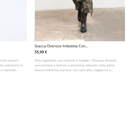
Giacca Oversize Imbottita Con
Cappuccio
55,99 €
sche laterali.
Orlo regolabile con coulisse e stopper. Chiusura frontale
to realizzato in
con cerniera e bottoni a pressione nascosti nella patta.
rs e maniche
Giacca imbottita oversize con collo alto, cappuccio e
maniche lunghe. Tasche anteriori. Disponibile in vari colori.