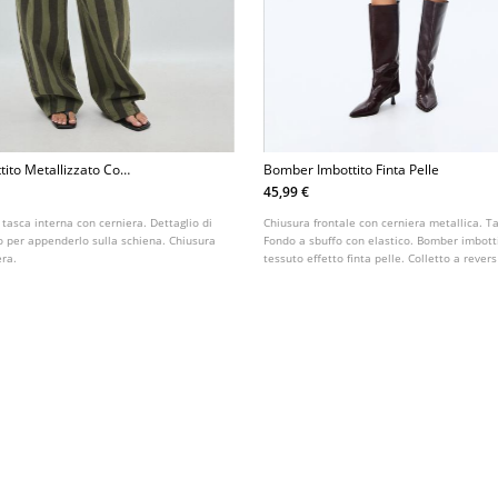
tito Metallizzato Con
Bomber Imbottito Finta Pelle
45,99 €
 tasca interna con cerniera. Dettaglio di
Chiusura frontale con cerniera metallica. Ta
rno per appenderlo sulla schiena. Chiusura
Fondo a sbuffo con elastico. Bomber imbotti
era.
tessuto effetto finta pelle. Colletto a reve
lunghe con polsino elastico.