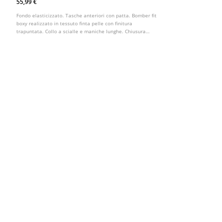
55,99 €
Fondo elasticizzato. Tasche anteriori con patta. Bomber fit
boxy realizzato in tessuto finta pelle con finitura
trapuntata. Collo a scialle e maniche lunghe. Chiusura
frontale con bottoni. Dettaglio di spalline sulle spalle.