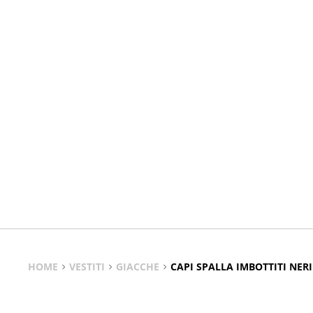
HOME
VESTITI
GIACCHE
CAPI SPALLA IMBOTTITI NERI
Capi Spalla Imbottiti Neri