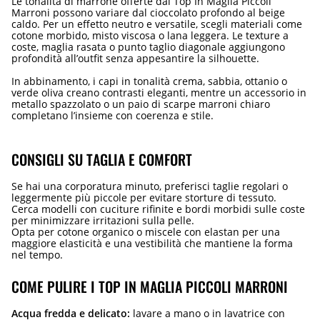
Le tonalità di marrone offerte dai Top In Maglia Piccoli
Marroni possono variare dal cioccolato profondo al beige
caldo. Per un effetto neutro e versatile, scegli materiali come
cotone morbido, misto viscosa o lana leggera. Le texture a
coste, maglia rasata o punto taglio diagonale aggiungono
profondità all’outfit senza appesantire la silhouette.
In abbinamento, i capi in tonalità crema, sabbia, ottanio o
verde oliva creano contrasti eleganti, mentre un accessorio in
metallo spazzolato o un paio di scarpe marroni chiaro
completano l’insieme con coerenza e stile.
CONSIGLI SU TAGLIA E COMFORT
Se hai una corporatura minuto, preferisci taglie regolari o
leggermente più piccole per evitare storture di tessuto.
Cerca modelli con cuciture rifinite e bordi morbidi sulle coste
per minimizzare irritazioni sulla pelle.
Opta per cotone organico o miscele con elastan per una
maggiore elasticità e una vestibilità che mantiene la forma
nel tempo.
COME PULIRE I TOP IN MAGLIA PICCOLI MARRONI
Acqua fredda e delicato:
lavare a mano o in lavatrice con