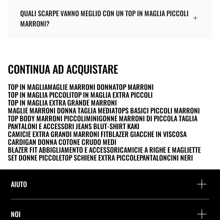
QUALI SCARPE VANNO MEGLIO CON UN TOP IN MAGLIA PICCOLI
MARRONI?
CONTINUA AD ACQUISTARE
TOP IN MAGLIA
MAGLIE MARRONI DONNA
TOP MARRONI
TOP IN MAGLIA PICCOLI
TOP IN MAGLIA EXTRA PICCOLI
TOP IN MAGLIA EXTRA GRANDE MARRONI
MAGLIE MARRONI DONNA TAGLIA MEDIA
TOPS BASICI PICCOLI MARRONI
TOP BODY MARRONI PICCOLI
MINIGONNE MARRONI DI PICCOLA TAGLIA
PANTALONI E ACCESSORI JEANS BLU
T-SHIRT KAKI
CAMICIE EXTRA GRANDI MARRONI FIT
BLAZER GIACCHE IN VISCOSA
CARDIGAN DONNA COTONE CRUDO MEDI
BLAZER FIT ABBIGLIAMENTO E ACCESSORI
CAMICIE A RIGHE E MAGLIETTE
SET DONNE PICCOLE
TOP SCHIENE EXTRA PICCOLE
PANTALONCINI NERI
AIUTO
Assistenza e contatto
NOI
Rintraccia il tuo ordine