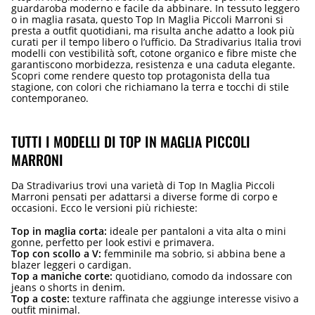
guardaroba moderno e facile da abbinare. In tessuto leggero
o in maglia rasata, questo Top In Maglia Piccoli Marroni si
presta a outfit quotidiani, ma risulta anche adatto a look più
curati per il tempo libero o l’ufficio. Da Stradivarius Italia trovi
modelli con vestibilità soft, cotone organico e fibre miste che
garantiscono morbidezza, resistenza e una caduta elegante.
Scopri come rendere questo top protagonista della tua
stagione, con colori che richiamano la terra e tocchi di stile
contemporaneo.
TUTTI I MODELLI DI TOP IN MAGLIA PICCOLI
MARRONI
Da Stradivarius trovi una varietà di Top In Maglia Piccoli
Marroni pensati per adattarsi a diverse forme di corpo e
occasioni. Ecco le versioni più richieste:
Top in maglia corta:
ideale per pantaloni a vita alta o mini
gonne, perfetto per look estivi e primavera.
Top con scollo a V:
femminile ma sobrio, si abbina bene a
blazer leggeri o cardigan.
Top a maniche corte:
quotidiano, comodo da indossare con
jeans o shorts in denim.
Top a coste:
texture raffinata che aggiunge interesse visivo a
outfit minimal.