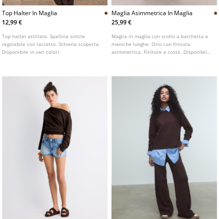
Top Halter In Maglia
Maglia Asimmetrica In Maglia
12,99 €
25,99 €
Top halter attillato. Spallina sottile
Maglia in maglia con scollo a barchetta e
regolabile con laccetto. Schiena scoperta.
maniche lunghe. Orlo con finitura
Disponibile in vari colori.
asimmetrica. Finiture a coste. Disponibile
in vari colori.