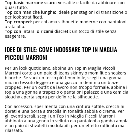
Top basic marrone scuro:
versatile e facile da abbinare con
quasi tutto.
Top con maniche lunghe:
ideale per stagioni di transizione o
per look stratificati.
Top cropped:
per chi ama silhouette moderne con pantaloni
a vita alta.
Top con intarsi o ricami discreti:
un tocco di stile senza
esagerare.
IDEE DI STILE: COME INDOSSARE TOP IN MAGLIA
PICCOLI MARRONI
Per un look quotidiano, abbina un Top In Maglia Piccoli
Marroni corto a un paio di jeans skinny o mom fit e sneakers
bianche. Se vuoi un tocco più femminile, scegli una gonna
midi in tessuto leggero e una giacca in denim o un blazer
cropped. Per un outfit da lavoro non troppo formale, abbina il
top a una gonna a trapezio o pantaloni palazzo e una camicia
slouchy aperta sopra per definire la silhouette.
Con accessori, sperimenta con una cintura sottile, orecchini
dorati e una borsa a tracolla in tonalità sabbia o crema. Per
gli eventi serali, scegli un Top In Maglia Piccoli Marroni
abbinato a una gonna in velluto o a pantaloni a gamba ampia
e un paio di stivaletti modulabili per un effetto raffinato ma
rilassato.