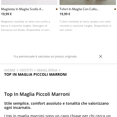
Maglietta In Maglia Scollo A
Tshirt In Maglia Con Collo
Barca Con Fusciacca
Rotondo
19,99 €
19,99 €
Maglietta morbida al tatto con scollo a
T-shirt morbida al tatto, ampia, con collo
barca e maniche lunghe. Dettaglio di
rotondo e maniche lunghe. Disponibile in
fusciacca sul fondo. Disponibile in vari
vari colori.
colori.
*La percentuale è calcolata sul prezzo originale.
HOME
VESTITI
MAGLIERIA
TOP IN MAGLIA PICCOLI MARRONI
Top In Maglia Piccoli Marroni
Stile semplice, comfort assoluto e tonalità che valorizzano
ogni incarnato.
I top in maglia marroni sono un capo chiave per chi cerca un