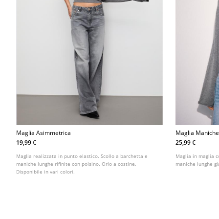
Maglia Asimmetrica
Maglia Maniche
Con Fascetta
19,99 €
25,99 €
Maglia realizzata in punto elastico. Scollo a barchetta e
Maglia in maglia c
maniche lunghe rifinite con polsino. Orlo a costine.
maniche lunghe gia
Disponibile in vari colori.