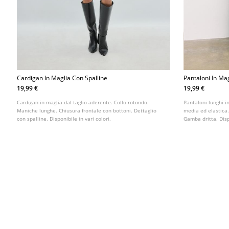
Cardigan In Maglia Con Spalline
Pantaloni In Ma
19,99 €
19,99 €
Cardigan in maglia dal taglio aderente. Collo rotondo.
Pantaloni lunghi i
Maniche lunghe. Chiusura frontale con bottoni. Dettaglio
media ed elastica.
con spalline. Disponibile in vari colori.
Gamba dritta. Dispo