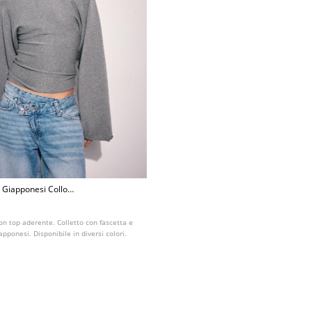
 Giapponesi Collo
on top aderente. Colletto con fascetta e
pponesi. Disponibile in diversi colori.