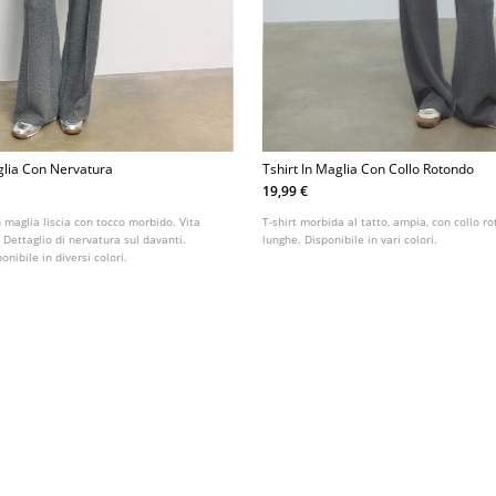
glia Con Nervatura
Tshirt In Maglia Con Collo Rotondo
19,99 €
n maglia liscia con tocco morbido. Vita
T-shirt morbida al tatto, ampia, con collo 
 Dettaglio di nervatura sul davanti.
lunghe. Disponibile in vari colori.
nibile in diversi colori.