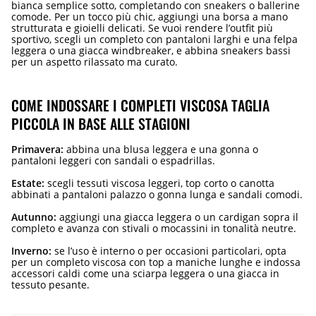
bianca semplice sotto, completando con sneakers o ballerine
comode. Per un tocco più chic, aggiungi una borsa a mano
strutturata e gioielli delicati. Se vuoi rendere l’outfit più
sportivo, scegli un completo con pantaloni larghi e una felpa
leggera o una giacca windbreaker, e abbina sneakers bassi
per un aspetto rilassato ma curato.
COME INDOSSARE I COMPLETI VISCOSA TAGLIA
PICCOLA IN BASE ALLE STAGIONI
Primavera:
abbina una blusa leggera e una gonna o
pantaloni leggeri con sandali o espadrillas.
Estate:
scegli tessuti viscosa leggeri, top corto o canotta
abbinati a pantaloni palazzo o gonna lunga e sandali comodi.
Autunno:
aggiungi una giacca leggera o un cardigan sopra il
completo e avanza con stivali o mocassini in tonalità neutre.
Inverno:
se l’uso è interno o per occasioni particolari, opta
per un completo viscosa con top a maniche lunghe e indossa
accessori caldi come una sciarpa leggera o una giacca in
tessuto pesante.