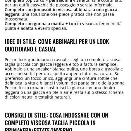
Completo top corto + pantaloni a vita alta:
stile coordinato
per un outfit easy-chic da passeggio o serata informale.
Completo con jumpsuit in viscosa abbinata a una giacca
leggera:
una soluzione one-piece pratica che non passa
inosservata.
Completo con gonna a matita + top in viscosa:
femminilità
pulita e adatta a eventi speciali.
IDEE DI STILE: COME ABBINARLI PER UN LOOK
QUOTIDIANO E CASUAL
Per un look quotidiano o casual, scegli un completo viscosa
taglia piccola con giacca leggera e top a factura semplice.
Abbinalo a una sneaker bianca pulita, una borsa a tracolla e
accessori sottili per un aspetto appena fatto ma curato. Se
preferisci un tocco unico, aggiungi una cintura sottile che
definisca la vita e bilanci i volumi dei pantaloni o della gonna.
Per un tocco urbano, sostituisci la giacca con una denim
leggera o una giacca en plein air e resta sullo stesso schema
di colori neutri o tonalità naturali.
CONSIGLI DI STILE: COSA INDOSSARE CON UN
COMPLETO VISCOSA TAGLIA PICCOLA IN
PRIMAVERA/ESTATE/INVERNO