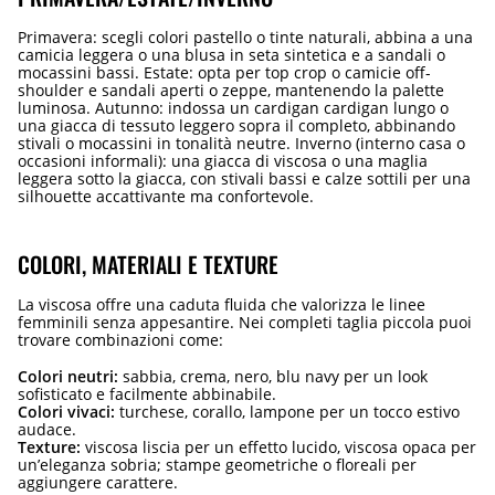
Primavera: scegli colori pastello o tinte naturali, abbina a una
camicia leggera o una blusa in seta sintetica e a sandali o
mocassini bassi. Estate: opta per top crop o camicie off-
shoulder e sandali aperti o zeppe, mantenendo la palette
luminosa. Autunno: indossa un cardigan cardigan lungo o
una giacca di tessuto leggero sopra il completo, abbinando
stivali o mocassini in tonalità neutre. Inverno (interno casa o
occasioni informali): una giacca di viscosa o una maglia
leggera sotto la giacca, con stivali bassi e calze sottili per una
silhouette accattivante ma confortevole.
COLORI, MATERIALI E TEXTURE
La viscosa offre una caduta fluida che valorizza le linee
femminili senza appesantire. Nei completi taglia piccola puoi
trovare combinazioni come:
Colori neutri:
sabbia, crema, nero, blu navy per un look
sofisticato e facilmente abbinabile.
Colori vivaci:
turchese, corallo, lampone per un tocco estivo
audace.
Texture:
viscosa liscia per un effetto lucido, viscosa opaca per
un’eleganza sobria; stampe geometriche o floreali per
aggiungere carattere.