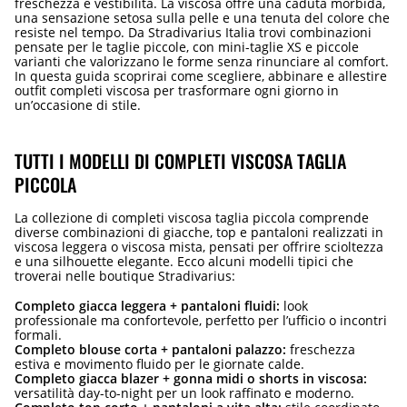
freschezza e vestibilità. La viscosa offre una caduta morbida,
una sensazione setosa sulla pelle e una tenuta del colore che
resiste nel tempo. Da Stradivarius Italia trovi combinazioni
pensate per le taglie piccole, con mini-taglie XS e piccole
varianti che valorizzano le forme senza rinunciare al comfort.
In questa guida scoprirai come scegliere, abbinare e allestire
outfit completi viscosa per trasformare ogni giorno in
un’occasione di stile.
TUTTI I MODELLI DI COMPLETI VISCOSA TAGLIA
PICCOLA
La collezione di completi viscosa taglia piccola comprende
diverse combinazioni di giacche, top e pantaloni realizzati in
viscosa leggera o viscosa mista, pensati per offrire scioltezza
e una silhouette elegante. Ecco alcuni modelli tipici che
troverai nelle boutique Stradivarius:
Completo giacca leggera + pantaloni fluidi:
look
professionale ma confortevole, perfetto per l’ufficio o incontri
formali.
Completo blouse corta + pantaloni palazzo:
freschezza
estiva e movimento fluido per le giornate calde.
Completo giacca blazer + gonna midi o shorts in viscosa:
versatilità day-to-night per un look raffinato e moderno.