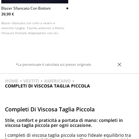
Blazer Sfiancato Con Bottoni
39,99 €
Blazer sfiancato con collo a revers e
maniche lunghe. Tasche anteriori a filetto.
Chiusura frontale doppiopetto con sei
bottoni. Disponibile in diversi colori.
*La percentuale è calcolata sul prezzo originale.
HOME
VESTITI
AMERICANO
COMPLETI DI VISCOSA TAGLIA PICCOLA
Completi Di Viscosa Taglia Piccola
Stile, comfort e praticità a portata di mano: completi in
viscosa taglia piccola per ogni occasione.
I completi di viscosa taglia piccola sono l’ideale equilibrio tra