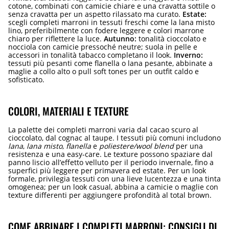
cotone, combinati con camicie chiare e una cravatta sottile o
senza cravatta per un aspetto rilassato ma curato.
Estate:
scegli completi marroni in tessuti freschi come la lana misto
lino, preferibilmente con fodere leggere e colori marrone
chiaro per riflettere la luce.
Autunno:
tonalità cioccolato e
nocciola con camicie pressoché neutre; suola in pelle e
accessori in tonalità tabacco completano il look.
Inverno:
tessuti più pesanti come flanella o lana pesante, abbinate a
maglie a collo alto o pull soft tones per un outfit caldo e
sofisticato.
COLORI, MATERIALI E TEXTURE
La palette dei completi marroni varia dal cacao scuro al
cioccolato, dal cognac al taupe. I tessuti più comuni includono
lana
,
lana misto
,
flanella
e
poliestere/wool blend
per una
resistenza e una easy-care. Le texture possono spaziare dal
panno liscio all’effetto velluto per il periodo invernale, fino a
superfici più leggere per primavera ed estate. Per un look
formale, privilegia tessuti con una lieve lucentezza e una tinta
omogenea; per un look casual, abbina a camicie o maglie con
texture differenti per aggiungere profondità al total brown.
COME ABBINARE I COMPLETI MARRONI: CONSIGLI DI