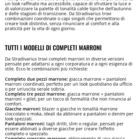
un look raffinato ma accessibile, capace di sfruttare la luce e
di valorizzare la palette di tonalità calde tipiche dell’autunno
e delle stagioni di transizione. Da Stradivarius trovi
combinazioni coordi­nate o capi singoli che permettono di
creare look distintivi, senza rinunciare al comfort e alla
praticità per la vita di ogni giorno.
TUTTI I MODELLI DI COMPLETI MARRONI
Da Stradivarius trovi completi marroni in diverse versioni
pensate per adattarsi a ogni corporatura e a ogni esigenza di
stile. Ecco le combinazioni più richieste:
Completo due pezzi marrone:
giacca marrone + pantaloni
marroni coordinati, perfetto per un look quotidiano da ufficio
o per un’uscita serale sobria.
Completo tre pezzi marrone:
giacca marrone + pantaloni
marroni + gilet, per un tocco di formalità che non rinuncia al
comfort.
Giacche marroni:
blazer o giacche in tonalità marrone
cioccolato o moka, ideali da abbinare a pantaloni o denim per
look spezzati.
Pantaloni marroni:
tagli dritti, slim o regular, pensati per
essere abbinati a diverse giacche per creare l’effetto
completo o spezzato.
Completo spezzato marrone:
abbinamento di una giacca