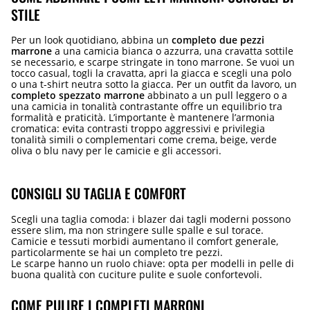
STILE
Per un look quotidiano, abbina un
completo due pezzi
marrone
a una camicia bianca o azzurra, una cravatta sottile
se necessario, e scarpe stringate in tono marrone. Se vuoi un
tocco casual, togli la cravatta, apri la giacca e scegli una polo
o una t-shirt neutra sotto la giacca. Per un outfit da lavoro, un
completo spezzato marrone
abbinato a un pull leggero o a
una camicia in tonalità contrastante offre un equilibrio tra
formalità e praticità. L’importante è mantenere l’armonia
cromatica: evita contrasti troppo aggressivi e privilegia
tonalità simili o complementari come crema, beige, verde
oliva o blu navy per le camicie e gli accessori.
CONSIGLI SU TAGLIA E COMFORT
Scegli una taglia comoda: i blazer dai tagli moderni possono
essere slim, ma non stringere sulle spalle e sul torace.
Camicie e tessuti morbidi aumentano il comfort generale,
particolarmente se hai un completo tre pezzi.
Le scarpe hanno un ruolo chiave: opta per modelli in pelle di
buona qualità con cuciture pulite e suole confortevoli.
COME PULIRE I COMPLETI MARRONI