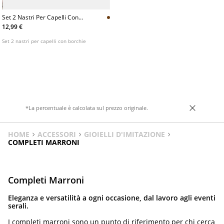
Set 2 Nastri Per Capelli Con
Borchie
12,99 €
Set 2 nastri per capelli con borchie
*La percentuale è calcolata sul prezzo originale.
HOME
ACCESSORI
GIOIELLI D'IMITAZIONE
COMPLETI MARRONI
Completi Marroni
Eleganza e versatilità a ogni occasione, dal lavoro agli eventi
serali.
I completi marroni sono un punto di riferimento per chi cerca