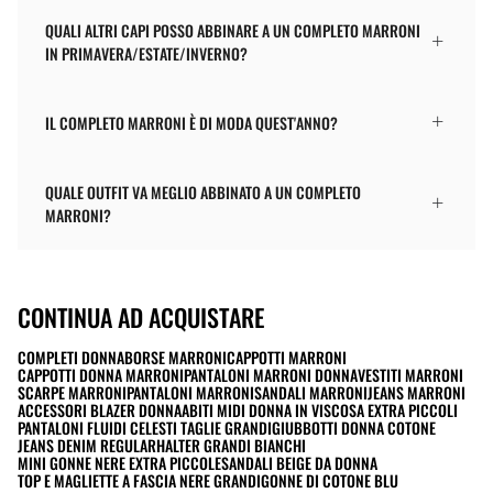
QUALI ALTRI CAPI POSSO ABBINARE A UN COMPLETO MARRONI
IN PRIMAVERA/ESTATE/INVERNO?
IL COMPLETO MARRONI È DI MODA QUEST'ANNO?
QUALE OUTFIT VA MEGLIO ABBINATO A UN COMPLETO
MARRONI?
CONTINUA AD ACQUISTARE
COMPLETI DONNA
BORSE MARRONI
CAPPOTTI MARRONI
CAPPOTTI DONNA MARRONI
PANTALONI MARRONI DONNA
VESTITI MARRONI
SCARPE MARRONI
PANTALONI MARRONI
SANDALI MARRONI
JEANS MARRONI
ACCESSORI BLAZER DONNA
ABITI MIDI DONNA IN VISCOSA EXTRA PICCOLI
PANTALONI FLUIDI CELESTI TAGLIE GRANDI
GIUBBOTTI DONNA COTONE
JEANS DENIM REGULAR
HALTER GRANDI BIANCHI
MINI GONNE NERE EXTRA PICCOLE
SANDALI BEIGE DA DONNA
TOP E MAGLIETTE A FASCIA NERE GRANDI
GONNE DI COTONE BLU