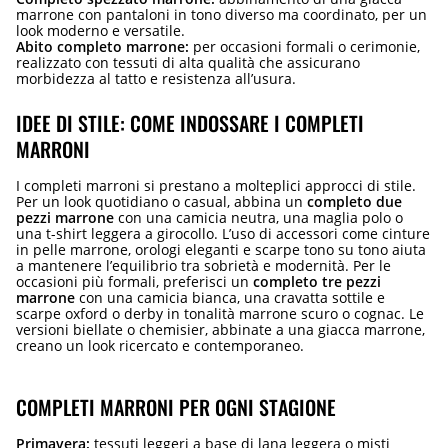
marrone con pantaloni in tono diverso ma coordinato, per un
look moderno e versatile.
Abito completo marrone:
per occasioni formali o cerimonie,
realizzato con tessuti di alta qualità che assicurano
morbidezza al tatto e resistenza all’usura.
IDEE DI STILE: COME INDOSSARE I COMPLETI
MARRONI
I completi marroni si prestano a molteplici approcci di stile.
Per un look quotidiano o casual, abbina un
completo due
pezzi marrone
con una camicia neutra, una maglia polo o
una t-shirt leggera a girocollo. L’uso di accessori come cinture
in pelle marrone, orologi eleganti e scarpe tono su tono aiuta
a mantenere l’equilibrio tra sobrietà e modernità. Per le
occasioni più formali, preferisci un
completo tre pezzi
marrone
con una camicia bianca, una cravatta sottile e
scarpe oxford o derby in tonalità marrone scuro o cognac. Le
versioni biellate o chemisier, abbinate a una giacca marrone,
creano un look ricercato e contemporaneo.
COMPLETI MARRONI PER OGNI STAGIONE
Primavera:
tessuti leggeri a base di lana leggera o misti