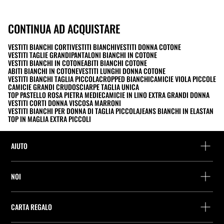
CONTINUA AD ACQUISTARE
VESTITI BIANCHI CORTI
VESTITI BIANCHI
VESTITI DONNA COTONE
VESTITI TAGLIE GRANDI
PANTALONI BIANCHI IN COTONE
VESTITI BIANCHI IN COTONE
ABITI BIANCHI COTONE
ABITI BIANCHI IN COTONE
VESTITI LUNGHI DONNA COTONE
VESTITI BIANCHI TAGLIA PICCOLA
CROPPED BIANCHI
CAMICIE VIOLA PICCOLE
CAMICIE GRANDI CRUDO
SCIARPE TAGLIA UNICA
TOP PASTELLO ROSA PIETRA MEDIE
CAMICIE IN LINO EXTRA GRANDI DONNA
VESTITI CORTI DONNA VISCOSA MARRONI
VESTITI BIANCHI PER DONNA DI TAGLIA PICCOLA
JEANS BIANCHI IN ELASTAN
TOP IN MAGLIA EXTRA PICCOLI
AIUTO
Assistenza e contatto
NOI
Rintraccia il tuo ordine
Trova un negozio
Restituzione come ospite
CARTA REGALO
Società
Ricerca dei punti di consegna