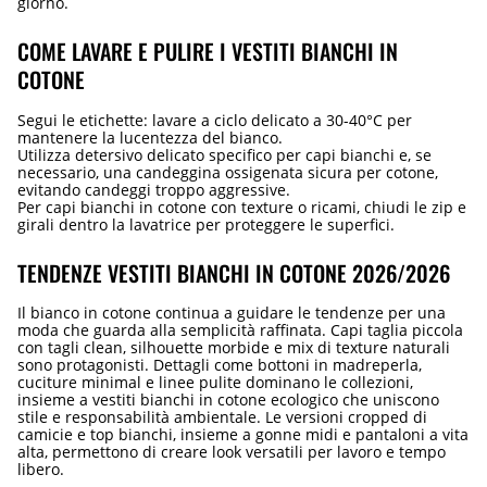
giorno.
COME LAVARE E PULIRE I VESTITI BIANCHI IN
COTONE
Segui le etichette: lavare a ciclo delicato a 30-40°C per
mantenere la lucentezza del bianco.
Utilizza detersivo delicato specifico per capi bianchi e, se
necessario, una candeggina ossigenata sicura per cotone,
evitando candeggi troppo aggressive.
Per capi bianchi in cotone con texture o ricami, chiudi le zip e
girali dentro la lavatrice per proteggere le superfici.
TENDENZE VESTITI BIANCHI IN COTONE 2026/2026
Il bianco in cotone continua a guidare le tendenze per una
moda che guarda alla semplicità raffinata. Capi taglia piccola
con tagli clean, silhouette morbide e mix di texture naturali
sono protagonisti. Dettagli come bottoni in madreperla,
cuciture minimal e linee pulite dominano le collezioni,
insieme a vestiti bianchi in cotone ecologico che uniscono
stile e responsabilità ambientale. Le versioni cropped di
camicie e top bianchi, insieme a gonne midi e pantaloni a vita
alta, permettono di creare look versatili per lavoro e tempo
libero.