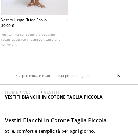
Vestito Lungo Fluido Scollo
Sulla Schiena
39,99 €
Vestito midi con scollo a V e spalline
sottili. Design con ricami verticali e orlo
con volant.
*La percentuale è calcolata sul prezzo originale.
HOME
VESTITI
VESTITI
VESTITI BIANCHI IN COTONE TAGLIA PICCOLA
Vestiti Bianchi In Cotone Taglia Piccola
Stile, comfort e semplicità per ogni giorno.