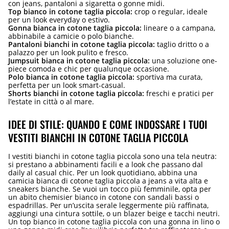
con jeans, pantaloni a sigaretta o gonne midi.
Top bianco in cotone taglia piccola:
crop o regular, ideale
per un look everyday o estivo.
Gonna bianca in cotone taglia piccola:
lineare o a campana,
abbinabile a camicie o polo bianche.
Pantaloni bianchi in cotone taglia piccola:
taglio dritto o a
palazzo per un look pulito e fresco.
Jumpsuit bianca in cotone taglia piccola:
una soluzione one-
piece comoda e chic per qualunque occasione.
Polo bianca in cotone taglia piccola:
sportiva ma curata,
perfetta per un look smart-casual.
Shorts bianchi in cotone taglia piccola:
freschi e pratici per
l’estate in città o al mare.
IDEE DI STILE: QUANDO E COME INDOSSARE I TUOI
VESTITI BIANCHI IN COTONE TAGLIA PICCOLA
I vestiti bianchi in cotone taglia piccola sono una tela neutra:
si prestano a abbinamenti facili e a look che passano dal
daily al casual chic. Per un look quotidiano, abbina una
camicia bianca di cotone taglia piccola a jeans a vita alta e
sneakers bianche. Se vuoi un tocco più femminile, opta per
un abito chemisier bianco in cotone con sandali bassi o
espadrillas. Per un’uscita serale leggermente più raffinata,
aggiungi una cintura sottile, o un blazer beige e tacchi neutri.
Un top bianco in cotone taglia piccola con una gonna in lino o