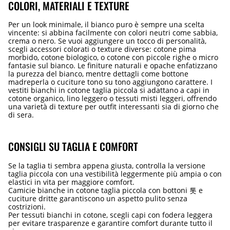
COLORI, MATERIALI E TEXTURE
Per un look minimale, il bianco puro è sempre una scelta
vincente: si abbina facilmente con colori neutri come sabbia,
crema o nero. Se vuoi aggiungere un tocco di personalità,
scegli accessori colorati o texture diverse: cotone pima
morbido, cotone biologico, o cotone con piccole righe o micro
fantasie sul bianco. Le finiture naturali e opache enfatizzano
la purezza del bianco, mentre dettagli come bottone
madreperla o cuciture tono su tono aggiungono carattere. I
vestiti bianchi in cotone taglia piccola si adattano a capi in
cotone organico, lino leggero o tessuti misti leggeri, offrendo
una varietà di texture per outfit interessanti sia di giorno che
di sera.
CONSIGLI SU TAGLIA E COMFORT
Se la taglia ti sembra appena giusta, controlla la versione
taglia piccola con una vestibilità leggermente più ampia o con
elastici in vita per maggiore comfort.
Camicie bianche in cotone taglia piccola con bottoni 톳 e
cuciture dritte garantiscono un aspetto pulito senza
costrizioni.
Per tessuti bianchi in cotone, scegli capi con fodera leggera
per evitare trasparenze e garantire comfort durante tutto il