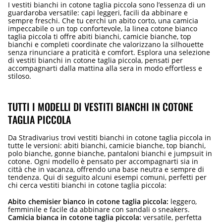
I vestiti bianchi in cotone taglia piccola sono l’essenza di un
guardaroba versatile: capi leggeri, facili da abbinare e
sempre freschi. Che tu cerchi un abito corto, una camicia
impeccabile o un top confortevole, la linea cotone bianco
taglia piccola ti offre abiti bianchi, camicie bianche, top
bianchi e completi coordinate che valorizzano la silhouette
senza rinunciare a praticità e comfort. Esplora una selezione
di vestiti bianchi in cotone taglia piccola, pensati per
accompagnarti dalla mattina alla sera in modo effortless e
stiloso.
TUTTI I MODELLI DI VESTITI BIANCHI IN COTONE
TAGLIA PICCOLA
Da Stradivarius trovi vestiti bianchi in cotone taglia piccola in
tutte le versioni: abiti bianchi, camicie bianche, top bianchi,
polo bianche, gonne bianche, pantaloni bianchi e jumpsuit in
cotone. Ogni modello è pensato per accompagnarti sia in
città che in vacanza, offrendo una base neutra e sempre di
tendenza. Qui di seguito alcuni esempi comuni, perfetti per
chi cerca vestiti bianchi in cotone taglia piccola:
Abito chemisier bianco in cotone taglia piccola:
leggero,
femminile e facile da abbinare con sandali o sneakers.
Camicia bianca in cotone taglia piccola:
versatile, perfetta