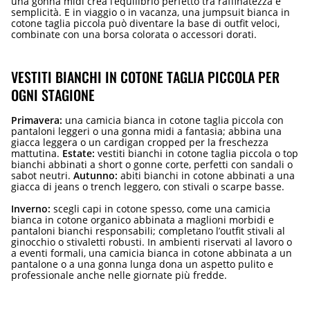
una gonna midi crea l’equilibrio perfetto tra raffinatezza e
semplicità. E in viaggio o in vacanza, una jumpsuit bianca in
cotone taglia piccola può diventare la base di outfit veloci,
combinate con una borsa colorata o accessori dorati.
VESTITI BIANCHI IN COTONE TAGLIA PICCOLA PER
OGNI STAGIONE
Primavera:
una camicia bianca in cotone taglia piccola con
pantaloni leggeri o una gonna midi a fantasia; abbina una
giacca leggera o un cardigan cropped per la freschezza
mattutina.
Estate:
vestiti bianchi in cotone taglia piccola o top
bianchi abbinati a short o gonne corte, perfetti con sandali o
sabot neutri.
Autunno:
abiti bianchi in cotone abbinati a una
giacca di jeans o trench leggero, con stivali o scarpe basse.
Inverno:
scegli capi in cotone spesso, come una camicia
bianca in cotone organico abbinata a maglioni morbidi e
pantaloni bianchi responsabili; completano l’outfit stivali al
ginocchio o stivaletti robusti. In ambienti riservati al lavoro o
a eventi formali, una camicia bianca in cotone abbinata a un
pantalone o a una gonna lunga dona un aspetto pulito e
professionale anche nelle giornate più fredde.