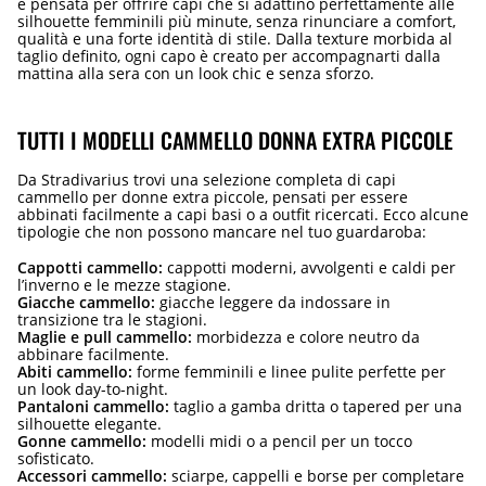
è pensata per offrire capi che si adattino perfettamente alle
silhouette femminili più minute, senza rinunciare a comfort,
qualità e una forte identità di stile. Dalla texture morbida al
taglio definito, ogni capo è creato per accompagnarti dalla
mattina alla sera con un look chic e senza sforzo.
TUTTI I MODELLI CAMMELLO DONNA EXTRA PICCOLE
Da Stradivarius trovi una selezione completa di capi
cammello per donne extra piccole, pensati per essere
abbinati facilmente a capi basi o a outfit ricercati. Ecco alcune
tipologie che non possono mancare nel tuo guardaroba:
Cappotti cammello:
cappotti moderni, avvolgenti e caldi per
l’inverno e le mezze stagione.
Giacche cammello:
giacche leggere da indossare in
transizione tra le stagioni.
Maglie e pull cammello:
morbidezza e colore neutro da
abbinare facilmente.
Abiti cammello:
forme femminili e linee pulite perfette per
un look day-to-night.
Pantaloni cammello:
taglio a gamba dritta o tapered per una
silhouette elegante.
Gonne cammello:
modelli midi o a pencil per un tocco
sofisticato.
Accessori cammello:
sciarpe, cappelli e borse per completare