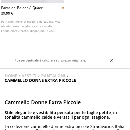
Pantaloni Baloon A Quadri
29,99 €
Pantaloni morbidi modello da gaucho. Vita
elasticizzata. Lunghezza alla caviglia.
Fondo elasticizzato. Disponibili in vari
colori.
*La percentuale è calcolata sul prezzo originale.
HOME
VESTITI
PANTALONI
CAMMELLO DONNE EXTRA PICCOLE
Cammello Donne Extra Piccole
Stile elegante e vestibilità pensata per le taglie petite, in
tonalità cammello calde e versatili per ogni stagione.
La collezione cammello donne extra piccole Stradivarius Italia