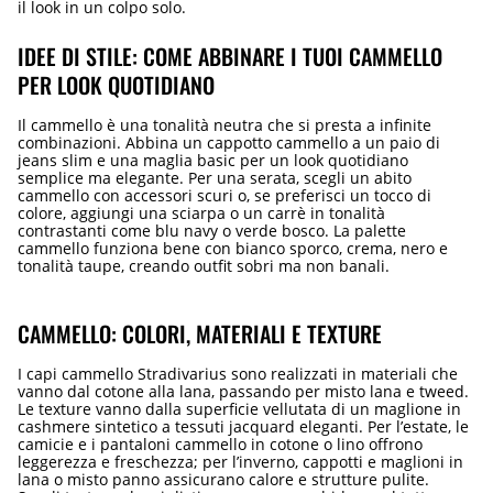
il look in un colpo solo.
IDEE DI STILE: COME ABBINARE I TUOI CAMMELLO
PER LOOK QUOTIDIANO
Il cammello è una tonalità neutra che si presta a infinite
combinazioni. Abbina un cappotto cammello a un paio di
jeans slim e una maglia basic per un look quotidiano
semplice ma elegante. Per una serata, scegli un abito
cammello con accessori scuri o, se preferisci un tocco di
colore, aggiungi una sciarpa o un carrè in tonalità
contrastanti come blu navy o verde bosco. La palette
cammello funziona bene con bianco sporco, crema, nero e
tonalità taupe, creando outfit sobri ma non banali.
CAMMELLO: COLORI, MATERIALI E TEXTURE
I capi cammello Stradivarius sono realizzati in materiali che
vanno dal cotone alla lana, passando per misto lana e tweed.
Le texture vanno dalla superficie vellutata di un maglione in
cashmere sintetico a tessuti jacquard eleganti. Per l’estate, le
camicie e i pantaloni cammello in cotone o lino offrono
leggerezza e freschezza; per l’inverno, cappotti e maglioni in
lana o misto panno assicurano calore e strutture pulite.