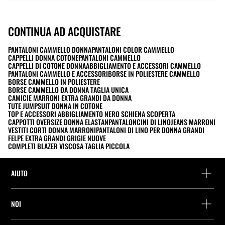
CONTINUA AD ACQUISTARE
PANTALONI CAMMELLO DONNA
PANTALONI COLOR CAMMELLO
CAPPELLI DONNA COTONE
PANTALONI CAMMELLO
CAPPELLI DI COTONE DONNA
ABBIGLIAMENTO E ACCESSORI CAMMELLO
PANTALONI CAMMELLO E ACCESSORI
BORSE IN POLIESTERE CAMMELLO
BORSE CAMMELLO IN POLIESTERE
BORSE CAMMELLO DA DONNA TAGLIA UNICA
CAMICIE MARRONI EXTRA GRANDI DA DONNA
TUTE JUMPSUIT DONNA IN COTONE
TOP E ACCESSORI ABBIGLIAMENTO NERO SCHIENA SCOPERTA
CAPPOTTI OVERSIZE DONNA ELASTAN
PANTALONCINI DI LINO
JEANS MARRONI
VESTITI CORTI DONNA MARRONI
PANTALONI DI LINO PER DONNA GRANDI
FELPE EXTRA GRANDI GRIGIE NUOVE
COMPLETI BLAZER VISCOSA TAGLIA PICCOLA
AIUTO
Assistenza e contatto
NOI
Rintraccia il tuo ordine
Trova un negozio
Restituzione come ospite