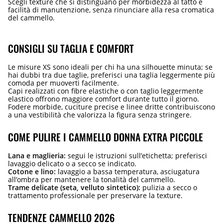
Scegli texture che si distinguano per morbidezza al tatto e
facilità di manutenzione, senza rinunciare alla resa cromatica
del cammello.
CONSIGLI SU TAGLIA E COMFORT
Le misure XS sono ideali per chi ha una silhouette minuta; se
hai dubbi tra due taglie, preferisci una taglia leggermente più
comoda per muoverti facilmente.
Capi realizzati con fibre elastiche o con taglio leggermente
elastico offrono maggiore comfort durante tutto il giorno.
Fodere morbide, cuciture precise e linee dritte contribuiscono
a una vestibilità che valorizza la figura senza stringere.
COME PULIRE I CAMMELLO DONNA EXTRA PICCOLE
Lana e maglieria:
segui le istruzioni sull’etichetta; preferisci
lavaggio delicato o a secco se indicato.
Cotone e lino:
lavaggio a bassa temperatura, asciugatura
all’ombra per mantenere la tonalità del cammello.
Trame delicate (seta, velluto sintetico):
pulizia a secco o
trattamento professionale per preservare la texture.
TENDENZE CAMMELLO 2026