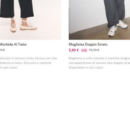
 Morbida Al Tatto
Maglietta Doppio Strato
5,99 €
99 €
15,99 €
-63%
ealizzata in tessuto misto viscosa con una
Maglietta a collo rotondo e maniche lunghe.
bidezza al tatto. Girocollo e maniche
sovrapposizione di tessuto tipo doppio stra
in vari colori.
Disponibile in vari colori.