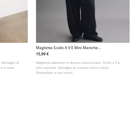
Maglietta Scollo A V E Mini Maniche
In Poliammide
15,99 €
 Dettaglio di
Maglietta aderente in tessuto elasticizzato. Scollo a V e
to in tono.
mini maniche. Dettaglio di cuciture sotto il seno.
Disponibile in vari colori.