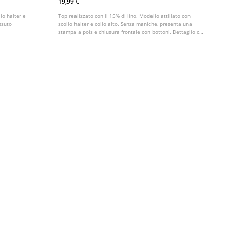
19,99 €
llo halter e
Top realizzato con il 15% di lino. Modello attillato con
essuto
scollo halter e collo alto. Senza maniche, presenta una
stampa a pois e chiusura frontale con bottoni. Dettaglio con
laccio al collo.