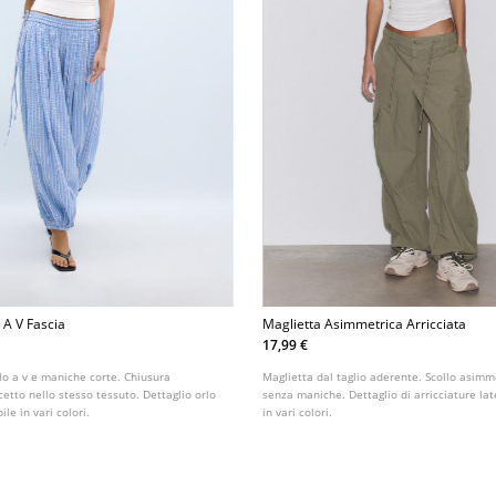
 A V Fascia
Maglietta Asimmetrica Arricciata
17,99 €
lo a v e maniche corte. Chiusura
Maglietta dal taglio aderente. Scollo asimm
cetto nello stesso tessuto. Dettaglio orlo
senza maniche. Dettaglio di arricciature lat
le in vari colori.
in vari colori.