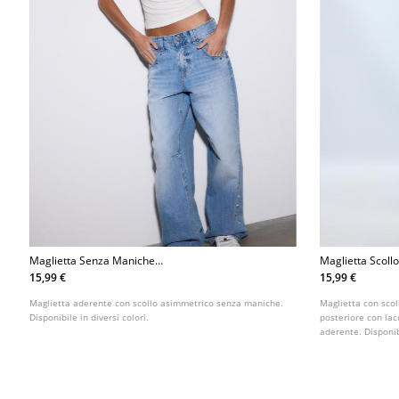
Maglietta Senza Maniche
Maglietta Scollo
Multiposizione
15,99 €
15,99 €
Maglietta aderente con scollo asimmetrico senza maniche.
Maglietta con scol
Disponibile in diversi colori.
posteriore con lac
aderente. Disponibi