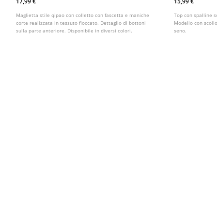
17,99 €
15,99 €
Maglietta stile qipao con colletto con fascetta e maniche
Top con spalline so
corte realizzata in tessuto floccato. Dettaglio di bottoni
Modello con scollo 
sulla parte anteriore. Disponibile in diversi colori.
seno.