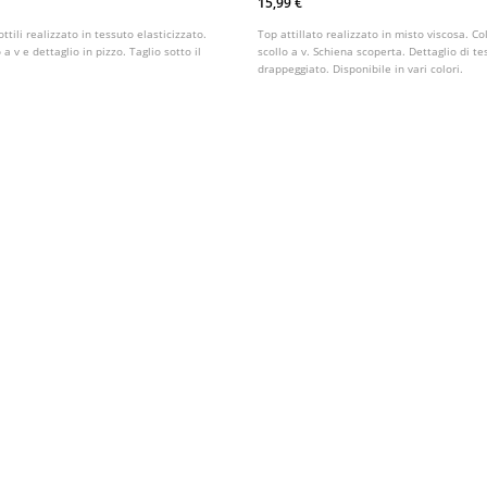
15,99 €
ttili realizzato in tessuto elasticizzato.
Top attillato realizzato in misto viscosa. Co
a v e dettaglio in pizzo. Taglio sotto il
scollo a v. Schiena scoperta. Dettaglio di t
drappeggiato. Disponibile in vari colori.