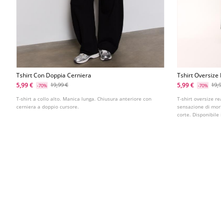
Tshirt Con Doppia Cerniera
Tshirt Oversize
5,99 €
5,99 €
19,99 €
19,
-70%
-70%
T-shirt a collo alto. Manica lunga. Chiusura anteriore con
T-shirt oversize r
cerniera a doppio cursore.
sensazione di mor
corte. Disponibile 