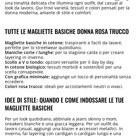
una tonalità delicata che illumina ogni outfit, dal casual al
look da lavoro. Qui trovi varietà, tessuti e colori pensati per la
donna moderna, amante di stile e comfort.
TUTTE LE MAGLIETTE BASICHE DONNA ROSA TRUCCO
Magliette basiche in cotone:
traspiranti e facili da lavare,
perfette per lo streetwear quotidiano.
Maniche corte / lunghe:
per la stagione calda o per creare
layering in inverno.
Scollo a V o tondo:
opzioni versatile per il day by day.
In cotone biologico:
tessuti morbidi e sostenibili per una
scelta consapevole.
Con grafica minimale:
aggiunge un tocco di personalità senza
eccedere.
Colori rosa trucco:
ideali per accostamenti neutri o vivaci.
IDEE DI STILE: QUANDO E COME INDOSSARE LE TUE
MAGLIETTE BASICHE
Per un look quotidiano, abbinale a jeans skinny o mom,
sneakers bianche e una giacca leggera. Per un outfit da
lavoro casual, aggiungi una blazer e accessori metallici. In
inverno, fai layering con cardigan o cardigan lungo e una