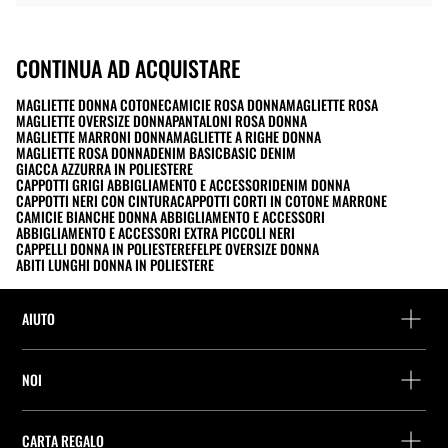
CONTINUA AD ACQUISTARE
MAGLIETTE DONNA COTONE
CAMICIE ROSA DONNA
MAGLIETTE ROSA
MAGLIETTE OVERSIZE DONNA
PANTALONI ROSA DONNA
MAGLIETTE MARRONI DONNA
MAGLIETTE A RIGHE DONNA
MAGLIETTE ROSA DONNA
DENIM BASIC
BASIC DENIM
GIACCA AZZURRA IN POLIESTERE
CAPPOTTI GRIGI ABBIGLIAMENTO E ACCESSORI
DENIM DONNA
CAPPOTTI NERI CON CINTURA
CAPPOTTI CORTI IN COTONE MARRONE
CAMICIE BIANCHE DONNA ABBIGLIAMENTO E ACCESSORI
ABBIGLIAMENTO E ACCESSORI EXTRA PICCOLI NERI
CAPPELLI DONNA IN POLIESTERE
FELPE OVERSIZE DONNA
ABITI LUNGHI DONNA IN POLIESTERE
AIUTO
Assistenza e contatto
NOI
Rintraccia il tuo ordine
Trova un negozio
Restituzione come ospite
CARTA REGALO