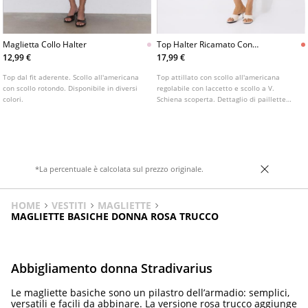
Maglietta Collo Halter
Top Halter Ricamato Con
Brillanti
12,99 €
17,99 €
Top dal fit aderente. Scollo all'americana
Top attillato con scollo all'americana
con scollo rotondo. Disponibile in diversi
regolabile con laccetto e scollo a V.
colori.
Schiena scoperta. Dettaglio di paillette
ricamate con chiusura. Disponibile in vari
colori.
*La percentuale è calcolata sul prezzo originale.
HOME
VESTITI
MAGLIETTE
MAGLIETTE BASICHE DONNA ROSA TRUCCO
Abbigliamento donna Stradivarius
Le magliette basiche sono un pilastro dell’armadio: semplici,
versatili e facili da abbinare. La versione rosa trucco aggiunge