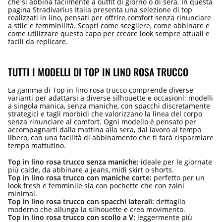
che si abbina facilmente a outfit di giorno o di sera. In questa
pagina Stradivarius Italia presenta una selezione di top
realizzati in lino, pensati per offrire comfort senza rinunciare
a stile e femminilità. Scopri come scegliere, come abbinare e
come utilizzare questo capo per creare look sempre attuali e
facili da replicare.
TUTTI I MODELLI DI TOP IN LINO ROSA TRUCCO
La gamma di Top in lino rosa trucco comprende diverse
varianti per adattarsi a diverse silhouette e occasioni: modelli
a singola manica, senza maniche, con spacchi discretamente
strategici e tagli morbidi che valorizzano la linea del corpo
senza rinunciare al comfort. Ogni modello è pensato per
accompagnarti dalla mattina alla sera, dal lavoro al tempo
libero, con una facilità di abbinamento che ti farà risparmiare
tempo mattutino.
Top in lino rosa trucco senza maniche:
ideale per le giornate
più calde, da abbinare a jeans, midi skirt o shorts.
Top in lino rosa trucco con maniche corte:
perfetto per un
look fresh e femminile sia con pochette che con zaini
minimal.
Top in lino rosa trucco con spacchi laterali:
dettaglio
moderno che allunga la silhouette e crea movimento.
Top in lino rosa trucco con scollo a V:
leggermente più