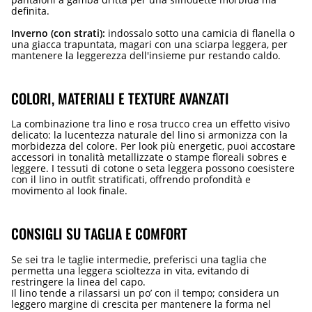
definita.
Inverno (con strati):
indossalo sotto una camicia di flanella o
una giacca trapuntata, magari con una sciarpa leggera, per
mantenere la leggerezza dell'insieme pur restando caldo.
COLORI, MATERIALI E TEXTURE AVANZATI
La combinazione tra lino e rosa trucco crea un effetto visivo
delicato: la lucentezza naturale del lino si armonizza con la
morbidezza del colore. Per look più energetic, puoi accostare
accessori in tonalità metallizzate o stampe floreali sobres e
leggere. I tessuti di cotone o seta leggera possono coesistere
con il lino in outfit stratificati, offrendo profondità e
movimento al look finale.
CONSIGLI SU TAGLIA E COMFORT
Se sei tra le taglie intermedie, preferisci una taglia che
permetta una leggera scioltezza in vita, evitando di
restringere la linea del capo.
Il lino tende a rilassarsi un po’ con il tempo; considera un
leggero margine di crescita per mantenere la forma nel