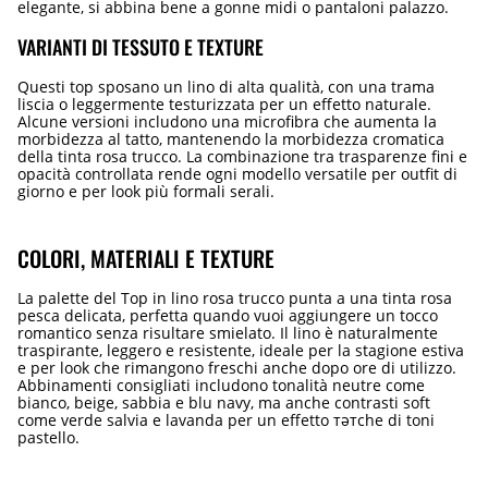
elegante, si abbina bene a gonne midi o pantaloni palazzo.
VARIANTI DI TESSUTO E TEXTURE
Questi top sposano un lino di alta qualità, con una trama
liscia o leggermente testurizzata per un effetto naturale.
Alcune versioni includono una microfibra che aumenta la
morbidezza al tatto, mantenendo la morbidezza cromatica
della tinta rosa trucco. La combinazione tra trasparenze fini e
opacità controllata rende ogni modello versatile per outfit di
giorno e per look più formali serali.
COLORI, MATERIALI E TEXTURE
La palette del Top in lino rosa trucco punta a una tinta rosa
pesca delicata, perfetta quando vuoi aggiungere un tocco
romantico senza risultare smielato. Il lino è naturalmente
traspirante, leggero e resistente, ideale per la stagione estiva
e per look che rimangono freschi anche dopo ore di utilizzo.
Abbinamenti consigliati includono tonalità neutre come
bianco, beige, sabbia e blu navy, ma anche contrasti soft
come verde salvia e lavanda per un effetto тәтche di toni
pastello.