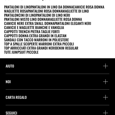
PANTALONI DI LINO
PANTALONI IN LINO DA DONNA
CAMICIE ROSA DONNA
MAGLIETTE ROSA
PANTALONI ROSA DONNA
MAGLIETTE DI LINO
PANTALONCINI DI LINO
PANTALONI DI LINO NERI
PANTALONI MISTO LINO DONNA
MAGLIETTE ROSA DONNA
CAMICIE NERE EXTRA SMALL DONNA
PANTALONI ELEGANTI NERI
CAMICIE E MAGLIETTE BIANCHE E VANIGLIA
CAPPOTTI TRENCH PIETRA TAGLIE FORTI
CAPPOTTI DONNA EXTRA GRANDI IN ELASTAN
SANDALI CON TACCO MARRONI IN POLIESTERE
TOP A SPALLE SCOPERTE MARRONI EXTRA PICCOLI
TOP ARRICCIATI EXTRA GRANDI NERI
DENIM REGULAR
TUTE JUMPSUIT PICCOLE
AIUTO
Assistenza e contatto
NOI
Rintraccia il tuo ordine
Trova un negozio
Restituzione come ospite
CARTA REGALO
Società
Ricerca dei punti di consegna
Consulta Saldo
Lavora presso Stradivarius
Stradivarius ID
SEGUICI
Acquisto Carta Regalo