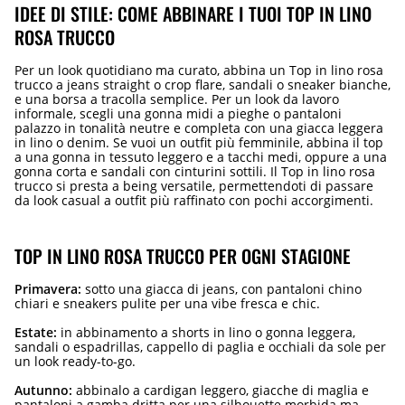
IDEE DI STILE: COME ABBINARE I TUOI TOP IN LINO
ROSA TRUCCO
Per un look quotidiano ma curato, abbina un Top in lino rosa
trucco a jeans straight o crop flare, sandali o sneaker bianche,
e una borsa a tracolla semplice. Per un look da lavoro
informale, scegli una gonna midi a pieghe o pantaloni
palazzo in tonalità neutre e completa con una giacca leggera
in lino o denim. Se vuoi un outfit più femminile, abbina il top
a una gonna in tessuto leggero e a tacchi medi, oppure a una
gonna corta e sandali con cinturini sottili. Il Top in lino rosa
trucco si presta a being versatile, permettendoti di passare
da look casual a outfit più raffinato con pochi accorgimenti.
TOP IN LINO ROSA TRUCCO PER OGNI STAGIONE
Primavera:
sotto una giacca di jeans, con pantaloni chino
chiari e sneakers pulite per una vibe fresca e chic.
Estate:
in abbinamento a shorts in lino o gonna leggera,
sandali o espadrillas, cappello di paglia e occhiali da sole per
un look ready-to-go.
Autunno:
abbinalo a cardigan leggero, giacche di maglia e
pantaloni a gamba dritta per una silhouette morbida ma