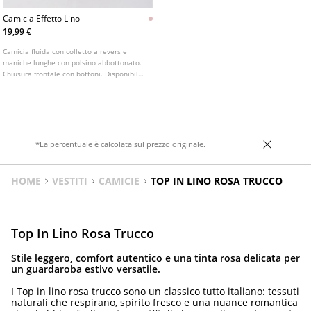
Camicia Effetto Lino
19,99 €
Camicia fluida con colletto a revers e
maniche lunghe con polsino abbottonato.
Chiusura frontale con bottoni. Disponibile
in vari colori.
*La percentuale è calcolata sul prezzo originale.
HOME
VESTITI
CAMICIE
TOP IN LINO ROSA TRUCCO
Top In Lino Rosa Trucco
Stile leggero, comfort autentico e una tinta rosa delicata per
un guardaroba estivo versatile.
I Top in lino rosa trucco sono un classico tutto italiano: tessuti
naturali che respirano, spirito fresco e una nuance romantica