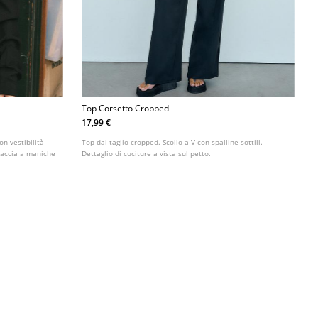
Top Corsetto Cropped
17,99 €
on vestibilità
Top dal taglio cropped. Scollo a V con spalline sottili.
raccia a maniche
Dettaglio di cuciture a vista sul petto.