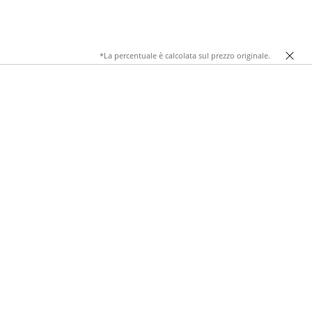
*La percentuale è calcolata sul prezzo originale.
 crop nere in infinite versioni: righe sottili, tinta unita,
sato, le magliette crop nere si abbinano con facilità a jeans a
un capo chiave del tuo stile quotidiano e per le occasioni
 scollo tondo o a V
. Ogni modello è pensato per