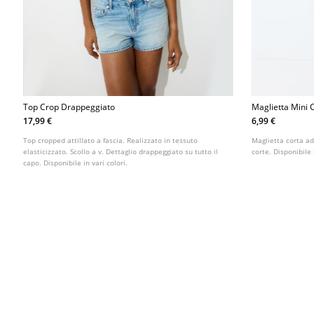
Top Crop Drappeggiato
Maglietta Mini 
17,99 €
6,99 €
Top cropped attillato a fascia. Realizzato in tessuto
Maglietta corta a
elasticizzato. Scollo a v. Dettaglio drappeggiato su tutto il
corte. Disponibile 
capo. Disponibile in vari colori.