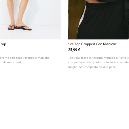
Crop
Set Top Cropped Con Maniche
25,99 €
derente con collo rotondo e maniche
Top realizzato in tessuto morbido al tatto c
in diversi colori.
cropped e scollo quadrato. Include scaldab
lunghe. Set composto da due pezzi.