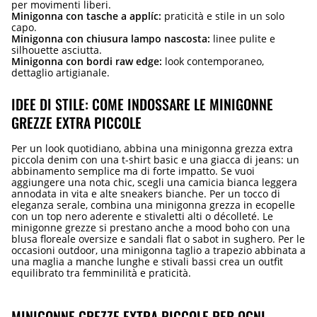
per movimenti liberi.
Minigonna con tasche a applíc:
praticità e stile in un solo
capo.
Minigonna con chiusura lampo nascosta:
linee pulite e
silhouette asciutta.
Minigonna con bordi raw edge:
look contemporaneo,
dettaglio artigianale.
IDEE DI STILE: COME INDOSSARE LE MINIGONNE
GREZZE EXTRA PICCOLE
Per un look quotidiano, abbina una minigonna grezza extra
piccola denim con una t-shirt basic e una giacca di jeans: un
abbinamento semplice ma di forte impatto. Se vuoi
aggiungere una nota chic, scegli una camicia bianca leggera
annodata in vita e alte sneakers bianche. Per un tocco di
eleganza serale, combina una minigonna grezza in ecopelle
con un top nero aderente e stivaletti alti o décolleté. Le
minigonne grezze si prestano anche a mood boho con una
blusa floreale oversize e sandali flat o sabot in sughero. Per le
occasioni outdoor, una minigonna taglio a trapezio abbinata a
una maglia a manche lunghe e stivali bassi crea un outfit
equilibrato tra femminilità e praticità.
MINIGONNE GREZZE EXTRA PICCOLE PER OGNI