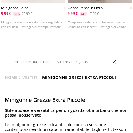
Minigonna Felpa
Gonna Pareo In Pizzo
9,99 €
9,99 €
22,99 €
17,99 €
-57%
-44%
Minigonna con vita elasticizzata regolabile
Minigonna realizzata in tessuto di pizzo.
con coulisse. Dettaglio di stampa frontale.
Chiusura con laccetti. Dettaglio di volant.
*La percentuale è calcolata sul prezzo originale.
HOME
VESTITI
MINIGONNE GREZZE EXTRA PICCOLE
Minigonne Grezze Extra Piccole
Stile audace e versatilità per un guardaroba urbano che non
passa inosservato.
Le minigonne grezze extra piccole sono la versione
contemporanea di un capo intramontabile: tagli netti, tessuti