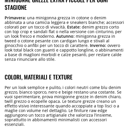
STAGIONE
Primavera:
una minigonna grezza in cotone o denim
abbinata a una camicia leggera e sneakers bianche; accessori
colorati per un tocco di vivacità.
Estate:
denim grezzo corto
con top crop e sandali flat o nella versione con cinturino, per
un look fresco e moderno.
Autunno:
minigonna grezza in
tweed o cotone pesante con cardigan lungo e stivali al
ginocchio o anfibi per un tocco di carattere.
Inverno:
ovvero
look total black con guanti e cappotto longline, o abbinamenti
a base di maglioni morbidi e calze pesanti, per restare calde
senza rinunciare allo stile.
COLORI, MATERIALI E TEXTURE
Per un look semplice e pulito, i colori neutri come blu denim
grezzo, bianco sporco, nero e beige restano una costante. Se
vuoi sperimentare, prova minigonne grezze in denim chiaro,
twill grezzo o ecopelle opaca. Le texture grezze creano un
effetto visivo interessante quando accoppiate a top lisci o a
maglie con volume nel dettaglio. Le finiture raw edge
aggiungono un tocco artigianale che valorizza l’insieme,
soprattutto in abbinamenti minimalisti con accessori
essenziali.