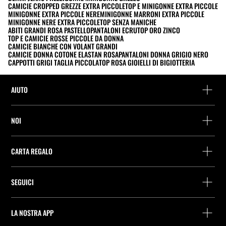
CAMICIE CROPPED GREZZE EXTRA PICCOLE
TOP E MINIGONNE EXTRA PICCOLE
MINIGONNE EXTRA PICCOLE NERE
MINIGONNE MARRONI EXTRA PICCOLE
MINIGONNE NERE EXTRA PICCOLE
TOP SENZA MANICHE
ABITI GRANDI ROSA PASTELLO
PANTALONI ECRU
TOP ORO ZINCO
TOP E CAMICIE ROSSE PICCOLE DA DONNA
CAMICIE BIANCHE CON VOLANT GRANDI
CAMICIE DONNA COTONE ELASTAN ROSA
PANTALONI DONNA GRIGIO NERO
CAPPOTTI GRIGI TAGLIA PICCOLA
TOP ROSA GIOIELLI DI BIGIOTTERIA
AIUTO
Assistenza e contatto
NOI
Rintraccia il tuo ordine
Trova un negozio
Restituzione come ospite
CARTA REGALO
Società
Ricerca dei punti di consegna
Consulta Saldo
Lavora presso Stradivarius
Stradivarius ID
SEGUICI
Acquisto Carta Regalo
Company Profile
Preferenze per i cookie
Prevenzione frodi
Guida all’imballaggio
LA NOSTRA APP
iOS
Android