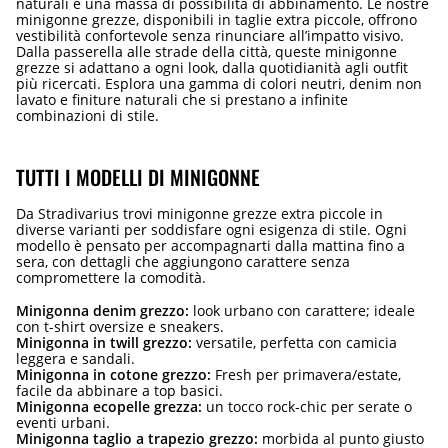
naturali e una massa di possibilità di abbinamento. Le nostre
minigonne grezze, disponibili in taglie extra piccole, offrono
vestibilità confortevole senza rinunciare all’impatto visivo.
Dalla passerella alle strade della città, queste minigonne
grezze si adattano a ogni look, dalla quotidianità agli outfit
più ricercati. Esplora una gamma di colori neutri, denim non
lavato e finiture naturali che si prestano a infinite
combinazioni di stile.
TUTTI I MODELLI DI MINIGONNE
Da Stradivarius trovi minigonne grezze extra piccole in
diverse varianti per soddisfare ogni esigenza di stile. Ogni
modello è pensato per accompagnarti dalla mattina fino a
sera, con dettagli che aggiungono carattere senza
compromettere la comodità.
Minigonna denim grezzo:
look urbano con carattere; ideale
con t-shirt oversize e sneakers.
Minigonna in twill grezzo:
versatile, perfetta con camicia
leggera e sandali.
Minigonna in cotone grezzo:
Fresh per primavera/estate,
facile da abbinare a top basici.
Minigonna ecopelle grezza:
un tocco rock-chic per serate o
eventi urbani.
Minigonna taglio a trapezio grezzo:
morbida al punto giusto