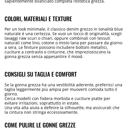
sapientemente bilanciato completa l’estetica grezza.
COLORI, MATERIALI E TEXTURE
Per un look minimale, il classico denim grezzo in tonalità blue
naturale è una certezza. Se vuoi un tocco di originalità, scegli
lavaggi raw scuri o chiari, oppure combinali con tessuti
naturali come lino, cotone o misto lana per passare da giorno
a sera. Le finiture possono includere bottoni metallici,
cuciture a contrasto o cinturine, che impreziosiscono la
gonna grezza senza appesantire il mood.
CONSIGLI SU TAGLIA E COMFORT
Se la gonna grezza ha una vestibilità aderente, preferisci una
taglia leggermente più ampia per muoverti comoda tutto il
giorno.
Cerca modelli con fodera morbida e cuciture piatte per
evitare irritazioni, soprattutto in estate.
Una vita alta aiuta a definire la silhouette, ma assicurati che
la cintura non stringa eccessivamente.
COME PULIRE LE GONNE GREZZE