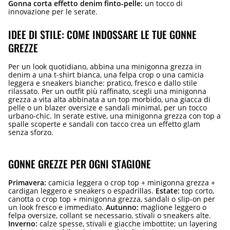
Gonna corta effetto denim finto-pelle:
un tocco di
innovazione per le serate.
IDEE DI STILE: COME INDOSSARE LE TUE GONNE
GREZZE
Per un look quotidiano, abbina una minigonna grezza in
denim a una t-shirt bianca, una felpa crop o una camicia
leggera e sneakers bianche: pratico, fresco e dallo stile
rilassato. Per un outfit più raffinato, scegli una minigonna
grezza a vita alta abbinata a un top morbido, una giacca di
pelle o un blazer oversize e sandali minimal, per un tocco
urbano-chic. In serate estive, una minigonna grezza con top a
spalle scoperte e sandali con tacco crea un effetto glam
senza sforzo.
GONNE GREZZE PER OGNI STAGIONE
Primavera:
camicia leggera o crop top + minigonna grezza +
cardigan leggero e sneakers o espadrillas.
Estate:
top corto,
canotta o crop top + minigonna grezza, sandali o slip-on per
un look fresco e immediato.
Autunno:
maglione leggero o
felpa oversize, collant se necessario, stivali o sneakers alte.
Inverno:
calze spesse, stivali e giacche imbottite; un layering