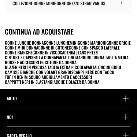
COLLEZIONE GONNE MINIGONNE GREZZO STRADIVARIUS
CONTINUA AD ACQUISTARE
GONNE LUNGHE DONNA
GONNE LUNGHE
MINIGONNE MARRONI
GONNE GRIGIE
GONNE MIDI DONNA
GONNE DI COTONE
GONNE CON SPACCO LATERALE
GONNE BIANCHE
GONNE IN VISCOSA
DENIM JEANS PREZZI
CINTURE E CAPISPALLA DONNA
PANTALONI MARRONI DONNA TAGLIA MEDIA
BORSE E ACCESSORI IN COTONE DA DONNA
BLAZER NERI IN VISCOSA TAGLIA EXTRA PICCOLA
PANTALONCINI GRIGI
CAMICIE BIANCHE CON VOLANT GRANDI
SCARPE NERE CON TACCO
TOP IN DENIM SCURO ABBIGLIAMENTO E ACCESSORI
CAPPOTTI NERI IN ELASTAN
GIACCHE E BLAZER DA DONNA
AIUTO
Assistenza e contatto
NOI
Rintraccia il tuo ordine
Trova un negozio
Restituzione come ospite
CARTA REGALO