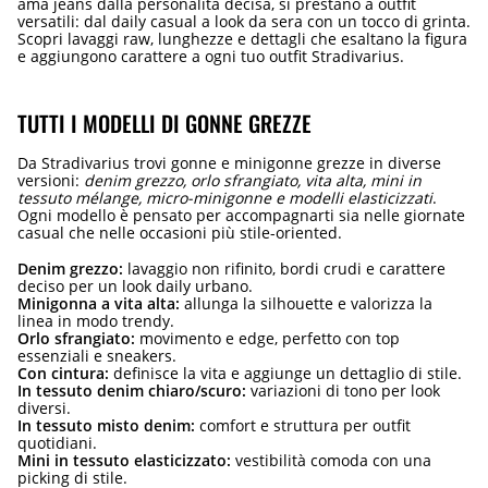
ama jeans dalla personalità decisa, si prestano a outfit
versatili: dal daily casual a look da sera con un tocco di grinta.
Scopri lavaggi raw, lunghezze e dettagli che esaltano la figura
e aggiungono carattere a ogni tuo outfit Stradivarius.
TUTTI I MODELLI DI GONNE GREZZE
Da Stradivarius trovi gonne e minigonne grezze in diverse
versioni:
denim grezzo, orlo sfrangiato, vita alta, mini in
tessuto mélange, micro-minigonne e modelli elasticizzati
.
Ogni modello è pensato per accompagnarti sia nelle giornate
casual che nelle occasioni più stile-oriented.
Denim grezzo:
lavaggio non rifinito, bordi crudi e carattere
deciso per un look daily urbano.
Minigonna a vita alta:
allunga la silhouette e valorizza la
linea in modo trendy.
Orlo sfrangiato:
movimento e edge, perfetto con top
essenziali e sneakers.
Con cintura:
definisce la vita e aggiunge un dettaglio di stile.
In tessuto denim chiaro/scuro:
variazioni di tono per look
diversi.
In tessuto misto denim:
comfort e struttura per outfit
quotidiani.
Mini in tessuto elasticizzato:
vestibilità comoda con una
picking di stile.