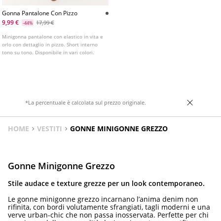
Gonna Pantalone Con Pizzo
9,99 €
17,99 €
-44%
Minigonna pantalone con elastico in vita e
orlo con dettaglio in pizzo. Short interno
tono su tono. Disponibile in vari colori.
*La percentuale è calcolata sul prezzo originale.
HOME
VESTITI
GONNE MINIGONNE GREZZO
Gonne Minigonne Grezzo
Stile audace e texture grezze per un look contemporaneo.
Le gonne minigonne grezzo incarnano l’anima denim non
rifinita, con bordi volutamente sfrangiati, tagli moderni e una
verve urban-chic che non passa inosservata. Perfette per chi