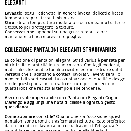
ELEGANTI
Lavaggio:
segui l’etichetta; in genere lavaggi delicati a bassa
temperatura per i tessuti misto lana.
Stiro:
stira a temperatura moderata e usa un panno tra ferro
e tessuto per proteggere la texture.
Conservazione:
appendi su una gruccia robusta per
mantenere la linea e prevenire pieghe.
COLLEZIONE PANTALONI ELEGANTI STRADIVARIUS
La collezione di pantaloni eleganti Stradivarius è pensata per
offrirti stile e praticità in un unico capo. Con tagli moderni,
materiali selezionati e tonalità neutre, potrai costruire outfit
versatili che si adattano a contesti lavorativi, eventi serali o
momenti di sport casual. La combinazione di qualità e design
rende questi pantaloni un valore sicuro per chi cerca un
guardaroba che resista al tempo e alle tendenze.
Vivi uno stile impeccabile con i Pantaloni Eleganti Grigio
Marengo e aggiungi una nota di classe a ogni tuo gesto
quotidiano!
Come abbinare con stile?
Qualunque sia l’occasione, questi
pantaloni sono pronti a trasformarsi nel tuo alleato preferito:
da un incontro di lavoro a una cena tra amici, l’eleganza è
garantita senza rinunciare al comfort e alla libertà di