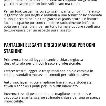
giacca in tweed per un look sofisticato ma caldo.
Per un look casual ma curato, scegli pantaloni grigi marengo
leggermente più larghi e abbinali a una t-shirt basic abbinata
a una giacca di pelle o una giacca di jeans scura. Le finiture
lucide o opache possono cambiare radicalmente l’effetto:
opta per riflessi pieni per un tono formale oppure scegli una
texture opaca per un aspetto più rilassato.
PANTALONI ELEGANTI GRIGIO MARENGO PER OGNI
STAGIONE
Primavera:
tessuti leggeri, camicia chiara e giacca
destrutturata per un look fresco e professionale.
Estate:
tessuti leggeri e traspiranti con polo o camicia in
cotone; sandali o mocassini comodi per l’ufficio estivo.
Autunno:
layering con maglione fine e giacca sfoderata;
stivali o sneakers puliti per un outfit bilanciato.
Inverno:
tessuti pesanti in lana, maglione sometimes e
cappotto elegante; scarpe stringate chiuse per una presenza
impeccabile.