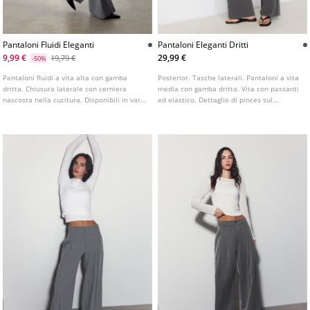
Pantaloni Fluidi Eleganti
Pantaloni Eleganti Dritti
9,99 €
29,99 €
19,79 €
-50%
Pantaloni fluidi a vita alta con gamba
Posterior. Tasche laterali. Pantaloni a vita
dritta. Chiusura laterale con cerniera
media con gamba dritta. Vita con passanti
nascosta nella cucitura. Disponibili in vari
ed elastico. Dettaglio di pinces sul
colori.
davanti. Chiusura frontale con cerniera e
bottone.