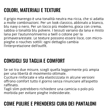
COLORI, MATERIALI E TEXTURE
Il grigio marengo è una tonalità neutra ma ricca, che si adatta
a molte combinazioni. Per un look classico, abbinalo a bianco,
blu navy o nero. Per un tocco più moderno, gioca con crema,
sabbia o tonalità blu polvere. I tessuti variano da lana e misto
lana per l’autunno/inverno a twill o cotone per la
primavera/estate. Le texture possono essere lisce, con micro-
pieghe o rouches sottili: ogni dettaglio cambia
l’interpretazione dell’outfit.
CONSIGLI SU TAGLIA E COMFORT
Se sei tra due misure, scegli quella leggermente più ampia
per una libertà di movimento ottimale.
Cuciture rinforzate e vita elasticizzata in alcune versioni
offrono comfort tutto il giorno senza rinunciare all’aspetto
raffinato.
Tagli slim potrebbero richiedere una camicia o polo più
morbida per evitare pieghe indesiderate.
COME PULIRE E PRENDERSI CURA DEI PANTALONI