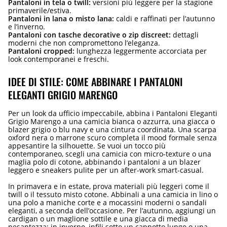
Pantaloni in tela o twill:
versioni più leggere per la stagione
primaverile/estiva.
Pantaloni in lana o misto lana:
caldi e raffinati per l’autunno
e l’inverno.
Pantaloni con tasche decorative o zip discreet:
dettagli
moderni che non compromettono l’eleganza.
Pantaloni cropped:
lunghezza leggermente accorciata per
look contemporanei e freschi.
IDEE DI STILE: COME ABBINARE I PANTALONI
ELEGANTI GRIGIO MARENGO
Per un look da ufficio impeccabile, abbina i Pantaloni Eleganti
Grigio Marengo a una camicia bianca o azzurra, una giacca o
blazer grigio o blu navy e una cintura coordinata. Una scarpa
oxford nera o marrone scuro completa il mood formale senza
appesantire la silhouette. Se vuoi un tocco più
contemporaneo, scegli una camicia con micro-texture o una
maglia polo di cotone, abbinando i pantaloni a un blazer
leggero e sneakers pulite per un after-work smart-casual.
In primavera e in estate, prova materiali più leggeri come il
twill o il tessuto misto cotone. Abbinali a una camicia in lino o
una polo a maniche corte e a mocassini moderni o sandali
eleganti, a seconda dell’occasione. Per l’autunno, aggiungi un
cardigan o un maglione sottile e una giacca di media
pesantezza; in inverno, infili sotto un cappotto lungo o una