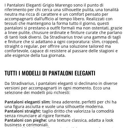
I Pantaloni Eleganti Grigio Marengo sono il punto di
riferimento per chi cerca una silhouette pulita, una tonalità
neutra ma ricca di carattere e un comfort pensato per
accompagnarti dall’ufficio al tempo libero. Realizzati con
tessuti che mantengono la forma tutto il giorno, questi
pantaloni si prestano a outfit formali ma non ostentati, grazie
a linee pulite, chiusure ordinate e finiture curate che parlano
di tanti look diversi. Da Stradivarius trovi una gamma di tagli
e finiture che si adattano a ogni corporatura: slim, cropped,
straight o regular, per offrire una soluzione tailored ma
confortevole, capace di resistere al passare delle stagioni e
alle esigenze della tua giornata.
TUTTI I MODELLI DI PANTALONI ELEGANTI
Da Stradivarius, i pantaloni eleganti si declinano in diverse
versioni per accompagnarti in ogni momento. Ecco una
selezione dei modelli più richiesti:
Pantaloni eleganti slim:
linea aderente, perfetti per chi ha
una figura asciutta e vuole una silhouette moderna.
Pantaloni straight:
taglio dritto che valorizza la comodità
senza rinunciare al rigore formale.
Pantaloni con pieghe:
una texture classica, adatta a look
business e cerimoniali.