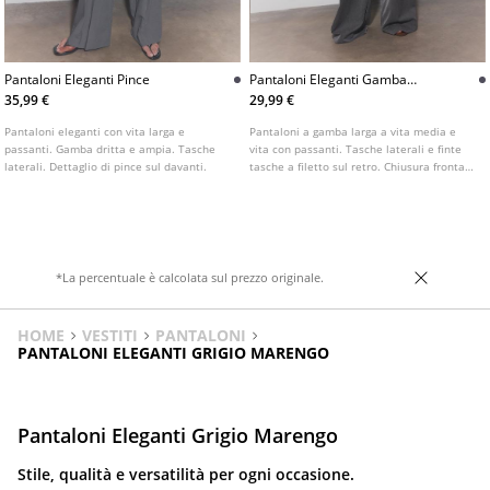
Pantaloni Eleganti Pince
Pantaloni Eleganti Gamba
Larga Con Pinces
35,99 €
29,99 €
Pantaloni eleganti con vita larga e
Pantaloni a gamba larga a vita media e
passanti. Gamba dritta e ampia. Tasche
vita con passanti. Tasche laterali e finte
laterali. Dettaglio di pince sul davanti.
tasche a filetto sul retro. Chiusura frontale
con cerniera e bottone. Dettaglio di pinces
sul davanti. Gamba ampia e dritta.
*La percentuale è calcolata sul prezzo originale.
HOME
VESTITI
PANTALONI
PANTALONI ELEGANTI GRIGIO MARENGO
Pantaloni Eleganti Grigio Marengo
Stile, qualità e versatilità per ogni occasione.