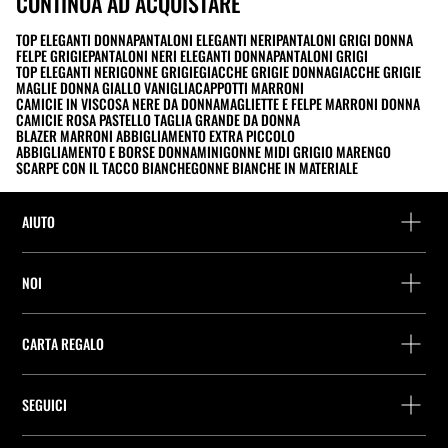
CONTINUA AD ACQUISTARE
TOP ELEGANTI DONNA
PANTALONI ELEGANTI NERI
PANTALONI GRIGI DONNA
FELPE GRIGIE
PANTALONI NERI ELEGANTI DONNA
PANTALONI GRIGI
TOP ELEGANTI NERI
GONNE GRIGIE
GIACCHE GRIGIE DONNA
GIACCHE GRIGIE
MAGLIE DONNA GIALLO VANIGLIA
CAPPOTTI MARRONI
CAMICIE IN VISCOSA NERE DA DONNA
MAGLIETTE E FELPE MARRONI DONNA
CAMICIE ROSA PASTELLO TAGLIA GRANDE DA DONNA
BLAZER MARRONI ABBIGLIAMENTO EXTRA PICCOLO
ABBIGLIAMENTO E BORSE DONNA
MINIGONNE MIDI GRIGIO MARENGO
SCARPE CON IL TACCO BIANCHE
GONNE BIANCHE IN MATERIALE
AIUTO
Assistenza e contatto
NOI
Rintraccia il tuo ordine
Trova un negozio
Restituzione come ospite
CARTA REGALO
Società
Ricerca dei punti di consegna
Consulta Saldo
Lavora presso Stradivarius
Stradivarius ID
SEGUICI
Acquisto Carta Regalo
Company Profile
Preferenze per i cookie
Prevenzione frodi
Guida all’imballaggio