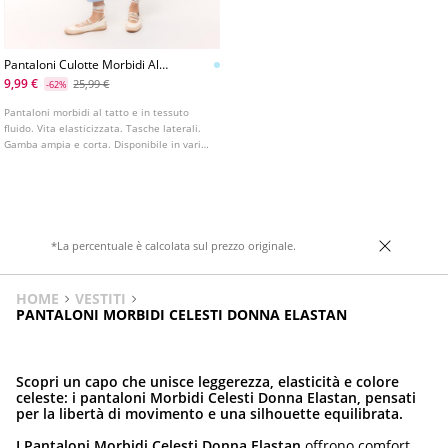
Pantaloni Culotte Morbidi Al
Tatto
9,99 €
25,99 €
-62%
Pantaloni morbidi al tatto e in tessuto
fluido. Vita elasticizzata. Tasche laterali.
Gamba ampia e corta. Disponibile in vari
colori.
*La percentuale è calcolata sul prezzo originale.
HOME
VESTITI
PANTALONI MORBIDI CELESTI DONNA ELASTAN
Scopri un capo che unisce leggerezza, elasticità e colore
celeste: i pantaloni Morbidi Celesti Donna Elastan, pensati
per la libertà di movimento e una silhouette equilibrata.
I Pantaloni Morbidi Celesti Donna Elastan
offrono comfort