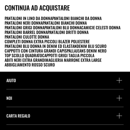
CONTINUA AD ACQUISTARE
PANTALONI IN LINO DA DONNA
PANTALONI BIANCHI DA DONNA
PANTALONI NERI DONNA
PANTALONI BIANCHI DONNA
PANTALONI GRIGI DONNA
PANTALONI BLU DONNA
CAMICIE CELESTI DONNA
PANTALONI BARREL DONNA
PANTALONI DRITTI DONNA
PANTALONI CULOTTE DONNA
COMPLETI DONNA EXTRA PICCOLI BLAZER POLIESTERE
PANTALONI BLU DONNA IN DENIM ED ELASTAN
DENIM BLU SCURO
CAPPOTTI CON CINTURA GRANDI CAPISPALLA
JEANS DENIM NERO
TOP SCOLLO QUADRATO
CAPPOTTI GRIGI TAGLIA PICCOLA
ABITI NERI EXTRA GRANDI
MAGLIERIA MARRONE EXTRA LARGE
ABBIGLIAMENTO ROSSO SCURO
AIUTO
Assistenza e contatto
NOI
Rintraccia il tuo ordine
Trova un negozio
Restituzione come ospite
CARTA REGALO
Società
Ricerca dei punti di consegna
Consulta Saldo
Lavora presso Stradivarius
Stradivarius ID