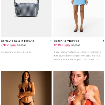
Borsa A Spalla In Tessuto
Blazer Asimmetrico
7,99 €
12,99 €
25,99 €
39,99 €
-69%
-68%
Disponibile in diversi colori.
Blazer dalla vestibilità regolare realizzato
in tessuto misto lyocell e viscosa. Collo a
revers e maniche lunghe. Tasche con patta
sul davanti. Chiusura frontale asimmetrica
con bottone.