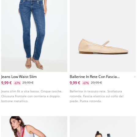
Jeans Low Waist Slim
Ballerine In Rete Con Fascia
Elastica
9,99 €
9,99 €
29,99 €
29,99 €
-67%
-67%
Jeans slim fit a vita bassa. Cinque tasche.
Ballerina in tessuto rete. Scollatura
Chiusura frontale con cerniera e doppio
rotonda. Fascia elastica sul collo del
bottone metallico.
piede. Punta rotonda.