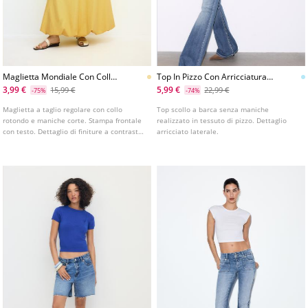
Maglietta Mondiale Con Collo
Top In Pizzo Con Arricciatura
A Contrasto
Laterale
3,99 €
5,99 €
15,99 €
22,99 €
-75%
-74%
Maglietta a taglio regolare con collo
Top scollo a barca senza maniche
rotondo e maniche corte. Stampa frontale
realizzato in tessuto di pizzo. Dettaglio
con testo. Dettaglio di finiture a contrasto.
arricciato laterale.
Disponibile in diversi colori.