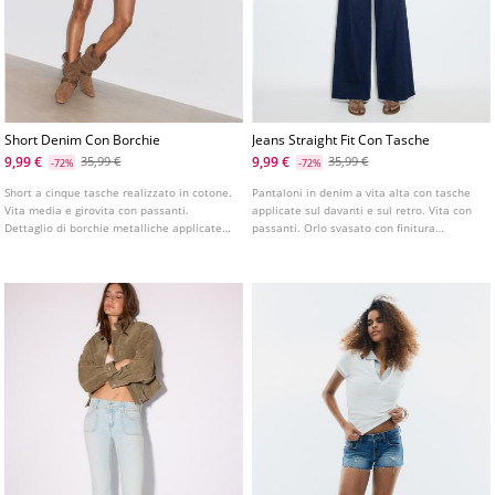
Short Denim Con Borchie
Jeans Straight Fit Con Tasche
9,99 €
9,99 €
35,99 €
35,99 €
-72%
-72%
Short a cinque tasche realizzato in cotone.
Pantaloni in denim a vita alta con tasche
Vita media e girovita con passanti.
applicate sul davanti e sul retro. Vita con
Dettaglio di borchie metalliche applicate
passanti. Orlo svasato con finitura
su tutto il capo e orlo sfilacciato.
sfrangiata. Chiusura anteriore con cerniera
e bottone metallico. Disponibile in diversi
colori.