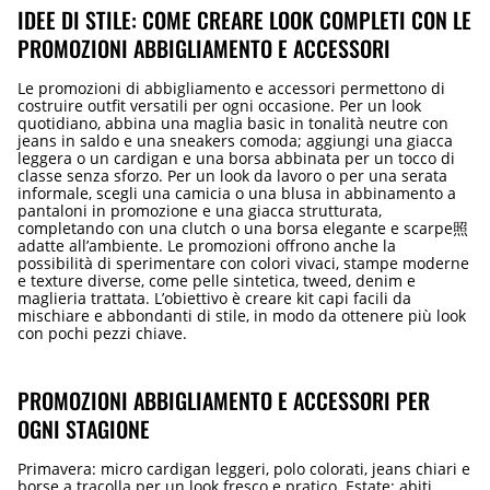
IDEE DI STILE: COME CREARE LOOK COMPLETI CON LE
PROMOZIONI ABBIGLIAMENTO E ACCESSORI
Le promozioni di abbigliamento e accessori permettono di
costruire outfit versatili per ogni occasione. Per un look
quotidiano, abbina una maglia basic in tonalità neutre con
jeans in saldo e una sneakers comoda; aggiungi una giacca
leggera o un cardigan e una borsa abbinata per un tocco di
classe senza sforzo. Per un look da lavoro o per una serata
informale, scegli una camicia o una blusa in abbinamento a
pantaloni in promozione e una giacca strutturata,
completando con una clutch o una borsa elegante e scarpe照
adatte all’ambiente. Le promozioni offrono anche la
possibilità di sperimentare con colori vivaci, stampe moderne
e texture diverse, come pelle sintetica, tweed, denim e
maglieria trattata. L’obiettivo è creare kit capi facili da
mischiare e abbondanti di stile, in modo da ottenere più look
con pochi pezzi chiave.
PROMOZIONI ABBIGLIAMENTO E ACCESSORI PER
OGNI STAGIONE
Primavera: micro cardigan leggeri, polo colorati, jeans chiari e
borse a tracolla per un look fresco e pratico. Estate: abiti