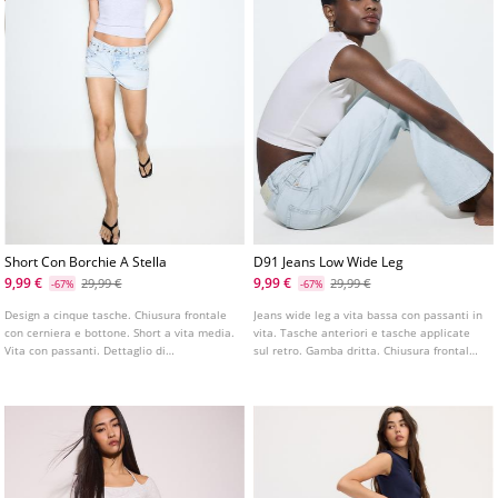
Short Con Borchie A Stella
D91 Jeans Low Wide Leg
9,99 €
9,99 €
29,99 €
29,99 €
-67%
-67%
Design a cinque tasche. Chiusura frontale
Jeans wide leg a vita bassa con passanti in
con cerniera e bottone. Short a vita media.
vita. Tasche anteriori e tasche applicate
Vita con passanti. Dettaglio di
sul retro. Gamba dritta. Chiusura frontale
applicazione di borchie e stelle.
con cerniera e bottone metallico.
Disponibile in vari colori.