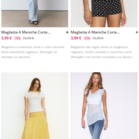
Maglietta A Maniche Corte
Maglietta A Maniche Corte
Con Banana
Con Scritta
3,99 €
3,99 €
15,99 €
15,99 €
-75%
-75%
Maglietta a maniche corte e collo rotondo
Maglietta dal taglio dritto e lunghezza
dalla vestibilità regolare. Dettaglio di
regolare. Scollo rotondo e maniche corte.
stampa sul davanti.
Dettaglio con scritta stampata sul davanti.
Disponibile in diversi colori.