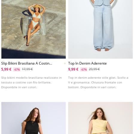
Slip Bikini Brasiliana A Costine
Top In Denim Aderente
Con Filo Brillante
5,99 €
9,99 €
17,99 €
29,99 €
-67%
-67%
Slip bikini modello brasiliana realizzato in
Top in denim aderente stile gilet. Scollo a
tessuto a costine con filo brillante.
V e giromanica. Chiusura frontale con
Disponibile in vari colori.
bottoni. Disponibile in vari colori.