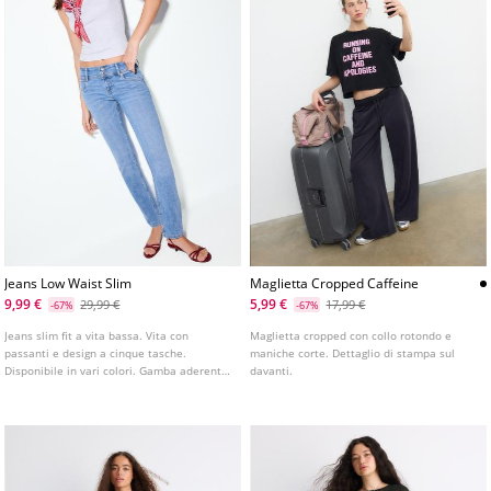
Jeans Low Waist Slim
Maglietta Cropped Caffeine
9,99 €
5,99 €
29,99 €
17,99 €
-67%
-67%
Jeans slim fit a vita bassa. Vita con
Maglietta cropped con collo rotondo e
passanti e design a cinque tasche.
maniche corte. Dettaglio di stampa sul
Disponibile in vari colori. Gamba aderente
davanti.
e dritta. Chiusura frontale con cerniera e
bottone.