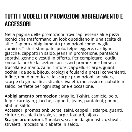
TUTTI I MODELLI DI PROMOZIONI ABBIGLIAMENTO E
ACCESSORI
Nella pagina delle promozioni trovi capi essenziali e pezzi
iconici che trasformano un look quotidiano in una scelta di
stile. Esplora abbigliamento promozioni come maglie,
camicie, T-shirt stampate, polo, felpe leggere, cardigan,
giacche, cappotti in saldo, jeans in promozione, pantaloni
sportivi, gonne e vestiti in offerta. Per completare l’outfit,
consulta anche la sezione accessori promozioni: borse a
tracolla e a mano, zaini, cinture, cappelli, sciarpe, guanti,
occhiali da sole, bijoux, orologi e foulard a prezzi convenienti.
Infine, non dimenticare le scarpe promozioni: sneakers,
scarpe da ginnastica, stivali, stivaletti, mocassini e ciabatte in
saldo, perfette per ogni stagione e occasione.
Abbigliamento promozioni:
Maglie, T-shirt, camicie, polo,
felpe, cardigan, giacche, cappotti, jeans, pantaloni, gonne,
abiti in saldo.
Accessori promozioni:
Borse, zaini, cappelli, sciarpe, guanti,
cinture, occhiali da sole, sciarpe, foulard, bijoux.
Scarpe promozioni:
Sneakers, scarpe da ginnastica, stivali,
stivaletti, mocassini, ciabatte in saldo.