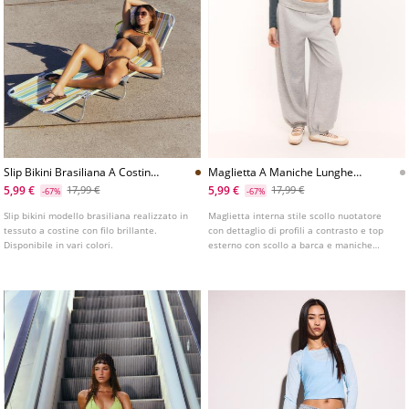
Slip Bikini Brasiliana A Costine
Maglietta A Maniche Lunghe
Con Filo Brillante
Con Sovrapposizione
5,99 €
5,99 €
17,99 €
17,99 €
-67%
-67%
Slip bikini modello brasiliana realizzato in
Maglietta interna stile scollo nuotatore
tessuto a costine con filo brillante.
con dettaglio di profili a contrasto e top
Disponibile in vari colori.
esterno con scollo a barca e maniche
lunghe.