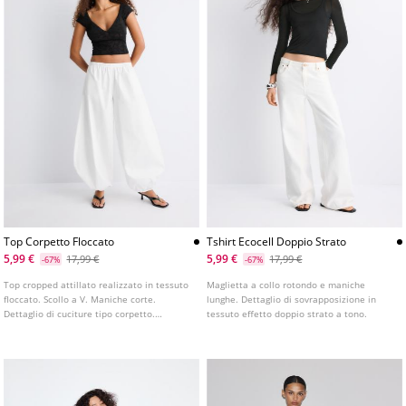
Top Corpetto Floccato
Tshirt Ecocell Doppio Strato
5,99 €
5,99 €
17,99 €
17,99 €
-67%
-67%
Top cropped attillato realizzato in tessuto
Maglietta a collo rotondo e maniche
floccato. Scollo a V. Maniche corte.
lunghe. Dettaglio di sovrapposizione in
Dettaglio di cuciture tipo corpetto.
tessuto effetto doppio strato a tono.
Disponibile in vari colori.