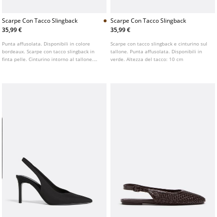
Scarpe Con Tacco Slingback
Scarpe Con Tacco Slingback
35,99 €
35,99 €
Punta affusolata. Disponibili in colore
Scarpe con tacco slingback e cinturino sul
bordeaux. Scarpe con tacco slingback in
tallone. Punta affusolata. Disponibili in
finta pelle. Cinturino intorno al tallone.
verde. Altezza del tacco: 10 cm
Altezza del tacco: 8 cm