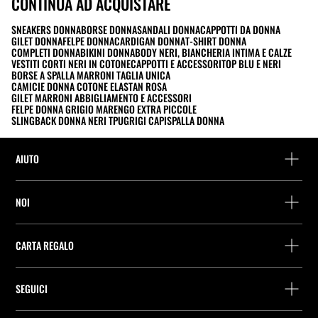
CONTINUA AD ACQUISTARE
SNEAKERS DONNA
BORSE DONNA
SANDALI DONNA
CAPPOTTI DA DONNA
GILET DONNA
FELPE DONNA
CARDIGAN DONNA
T-SHIRT DONNA
COMPLETI DONNA
BIKINI DONNA
BODY NERI, BIANCHERIA INTIMA E CALZE
VESTITI CORTI NERI IN COTONE
CAPPOTTI E ACCESSORI
TOP BLU E NERI
BORSE A SPALLA MARRONI TAGLIA UNICA
CAMICIE DONNA COTONE ELASTAN ROSA
GILET MARRONI ABBIGLIAMENTO E ACCESSORI
FELPE DONNA GRIGIO MARENGO EXTRA PICCOLE
SLINGBACK DONNA NERI TPU
GRIGI CAPISPALLA DONNA
AIUTO
Assistenza e contatto
NOI
Rintraccia il tuo ordine
Trova un negozio
Restituzione come ospite
CARTA REGALO
Società
Ricerca dei punti di consegna
Consulta Saldo
Lavora presso Stradivarius
Stradivarius ID
SEGUICI
Acquisto Carta Regalo
Company Profile
Preferenze per i cookie
Prevenzione frodi
Guida all’imballaggio