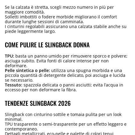
Se la calzata è stretta, scegli mezzo numero in più per
maggiore comodità.
Solletti imbottiti o fodere morbide migliorano il comfort
durante lunghe sessioni di camminata.
I cinturini regolabili assicurano una calzata stabile anche su
piede leggermente largo.
COME PULIRE LE SLINGBACK DONNA
TPU:
basta un panno umido per rimuovere sporco e polvere;
asciuga subito. Evita fonti di calore intense per non
deformare.
Pelle sintetica o pelle:
utilizza una spugna morbida e una
piccola quantità di detergente delicato, poi asciuga e lucida
se necessario.
Tessuto:
spazzola delicata o panni asciutti; evita l’acqua in
eccesso per non deformare la fibra.
TENDENZE SLINGBACK 2026
Slingback con cinturino sottile e tomaia pulita per un look
minimal.
TPU trasparente o semi-trasparente per un effetto leggero e
contemporaneo.
Dettagli metallizzati, eco-pelle e palette di colori tenui