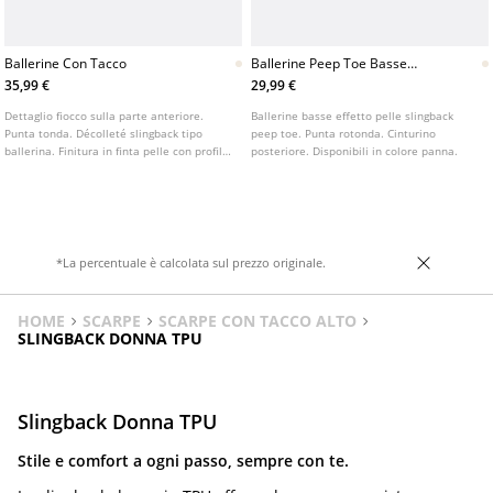
Ballerine Con Tacco
Ballerine Peep Toe Basse
Aperte Sul Tallone
35,99 €
29,99 €
Dettaglio fiocco sulla parte anteriore.
Ballerine basse effetto pelle slingback
Punta tonda. Décolleté slingback tipo
peep toe. Punta rotonda. Cinturino
ballerina. Finitura in finta pelle con profilo
posteriore. Disponibili in colore panna.
a contrasto nero. Disponibile in bianco.
Altezza del tacco: 4 cm.
*La percentuale è calcolata sul prezzo originale.
HOME
SCARPE
SCARPE CON TACCO ALTO
SLINGBACK DONNA TPU
Slingback Donna TPU
Stile e comfort a ogni passo, sempre con te.