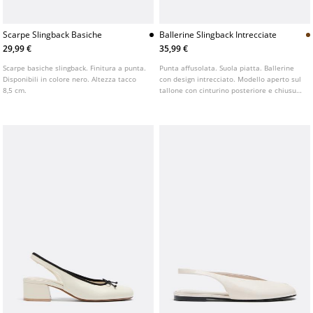
Scarpe Slingback Basiche
Ballerine Slingback Intrecciate
29,99 €
35,99 €
Scarpe basiche slingback. Finitura a punta.
Punta affusolata. Suola piatta. Ballerine
Disponibili in colore nero. Altezza tacco
con design intrecciato. Modello aperto sul
8,5 cm.
tallone con cinturino posteriore e chiusura
con fibbia. Disponibili in marrone.