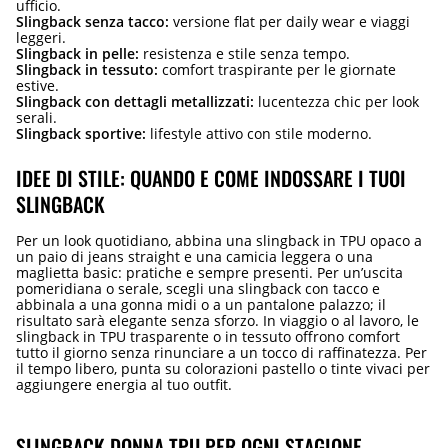
ufficio.
Slingback senza tacco:
versione flat per daily wear e viaggi
leggeri.
Slingback in pelle:
resistenza e stile senza tempo.
Slingback in tessuto:
comfort traspirante per le giornate
estive.
Slingback con dettagli metallizzati:
lucentezza chic per look
serali.
Slingback sportive:
lifestyle attivo con stile moderno.
IDEE DI STILE: QUANDO E COME INDOSSARE I TUOI
SLINGBACK
Per un look quotidiano, abbina una slingback in TPU opaco a
un paio di jeans straight e una camicia leggera o una
maglietta basic: pratiche e sempre presenti. Per un’uscita
pomeridiana o serale, scegli una slingback con tacco e
abbinala a una gonna midi o a un pantalone palazzo; il
risultato sarà elegante senza sforzo. In viaggio o al lavoro, le
slingback in TPU trasparente o in tessuto offrono comfort
tutto il giorno senza rinunciare a un tocco di raffinatezza. Per
il tempo libero, punta su colorazioni pastello o tinte vivaci per
aggiungere energia al tuo outfit.
SLINGBACK DONNA TPU PER OGNI STAGIONE