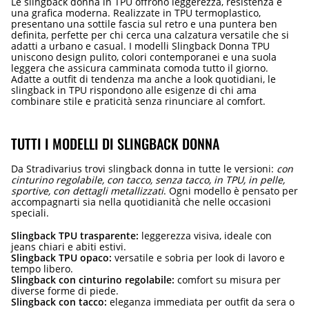
Le slingback donna in TPU offrono leggerezza, resistenza e
una grafica moderna. Realizzate in TPU termoplastico,
presentano una sottile fascia sul retro e una puntera ben
definita, perfette per chi cerca una calzatura versatile che si
adatti a urbano e casual. I modelli Slingback Donna TPU
uniscono design pulito, colori contemporanei e una suola
leggera che assicura camminata comoda tutto il giorno.
Adatte a outfit di tendenza ma anche a look quotidiani, le
slingback in TPU rispondono alle esigenze di chi ama
combinare stile e praticità senza rinunciare al comfort.
TUTTI I MODELLI DI SLINGBACK DONNA
Da Stradivarius trovi slingback donna in tutte le versioni:
con
cinturino regolabile, con tacco, senza tacco, in TPU, in pelle,
sportive, con dettagli metallizzati
. Ogni modello è pensato per
accompagnarti sia nella quotidianità che nelle occasioni
speciali.
Slingback TPU trasparente:
leggerezza visiva, ideale con
jeans chiari e abiti estivi.
Slingback TPU opaco:
versatile e sobria per look di lavoro e
tempo libero.
Slingback con cinturino regolabile:
comfort su misura per
diverse forme di piede.
Slingback con tacco:
eleganza immediata per outfit da sera o