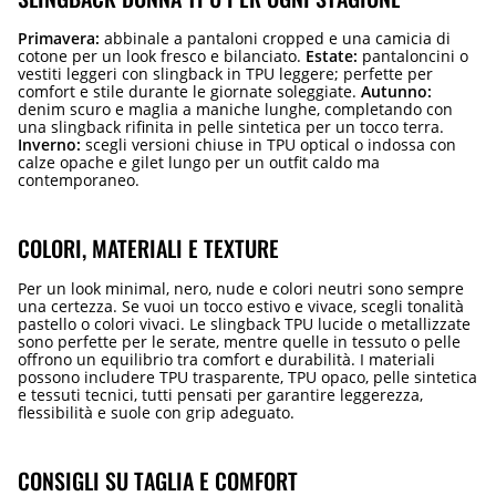
Primavera:
abbinale a pantaloni cropped e una camicia di
cotone per un look fresco e bilanciato.
Estate:
pantaloncini o
vestiti leggeri con slingback in TPU leggere; perfette per
comfort e stile durante le giornate soleggiate.
Autunno:
denim scuro e maglia a maniche lunghe, completando con
una slingback rifinita in pelle sintetica per un tocco terra.
Inverno:
scegli versioni chiuse in TPU optical o indossa con
calze opache e gilet lungo per un outfit caldo ma
contemporaneo.
COLORI, MATERIALI E TEXTURE
Per un look minimal, nero, nude e colori neutri sono sempre
una certezza. Se vuoi un tocco estivo e vivace, scegli tonalità
pastello o colori vivaci. Le slingback TPU lucide o metallizzate
sono perfette per le serate, mentre quelle in tessuto o pelle
offrono un equilibrio tra comfort e durabilità. I materiali
possono includere TPU trasparente, TPU opaco, pelle sintetica
e tessuti tecnici, tutti pensati per garantire leggerezza,
flessibilità e suole con grip adeguato.
CONSIGLI SU TAGLIA E COMFORT