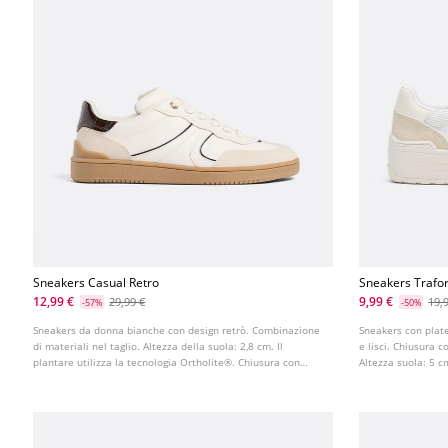
Sneakers Casual Retro
Sneakers Trafo
12,99 €
9,99 €
29,99 €
19,
-57%
-50%
Sneakers da donna bianche con design retrò. Combinazione
Sneakers con plate
di materiali nel taglio. Altezza della suola: 2,8 cm. Il
e lisci. Chiusura c
plantare utilizza la tecnologia Ortholite®. Chiusura con
Altezza suola: 5 c
lacci. Suola in gomma a contrasto.