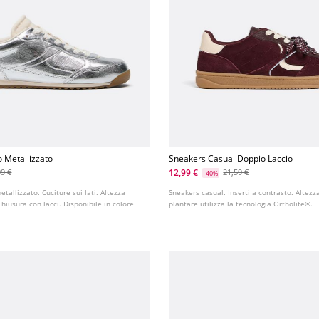
o Metallizzato
Sneakers Casual Doppio Laccio
12,99 €
99 €
21,59 €
-40%
tallizzato. Cuciture sui lati. Altezza
Sneakers casual. Inserti a contrasto. Altezza
Chiusura con lacci. Disponibile in colore
plantare utilizza la tecnologia Ortholite®.