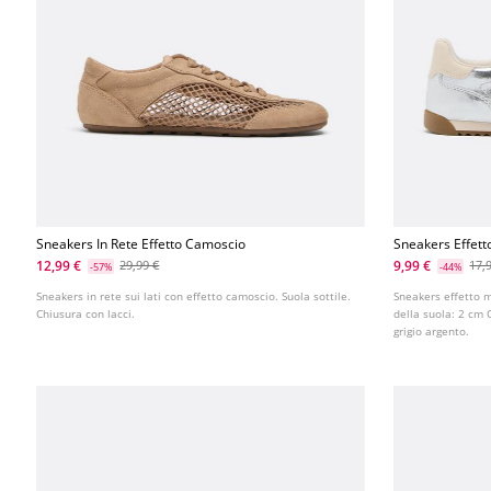
Sneakers In Rete Effetto Camoscio
Sneakers Effett
12,99 €
9,99 €
29,99 €
17,
-57%
-44%
Sneakers in rete sui lati con effetto camoscio. Suola sottile.
Sneakers effetto me
Chiusura con lacci.
della suola: 2 cm 
grigio argento.