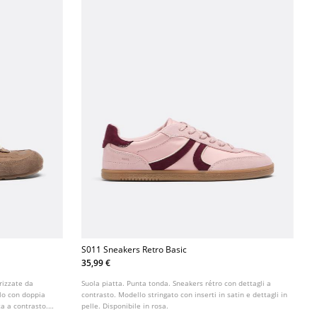
S011 Sneakers Retro Basic
35,99 €
rizzate da
Suola piatta. Punta tonda. Sneakers rétro con dettagli a
llo con doppia
contrasto. Modello stringato con inserti in satin e dettagli in
ta a contrasto.
pelle. Disponibile in rosa.