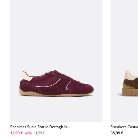
Sneakers Suola Sottile Dettagli In
Sneakers Casual
Pelle
12,99 €
35,99 €
21,59 €
-40%