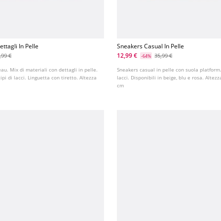
ttagli In Pelle
Sneakers Casual In Pelle
12,99 €
,99 €
35,99 €
-64%
au. Mix di materiali con dettagli in pelle.
Sneakers casual in pelle con suola platform
pi di lacci. Linguetta con tiretto. Altezza
lacci. Disponibili in beige, blu e rosa. Altezz
cm