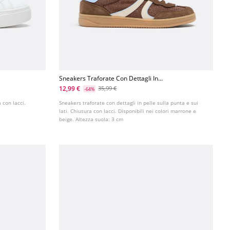
Sneakers Traforate Con Dettagli In
Pelle
12,99 €
35,99 €
-64%
 con lacci.
Sneakers traforate con dettagli in pelle sulla punta e sui
lati. Chiusura con lacci. Disponibili nei colori marrone e
beige. Altezza suola: 3 cm