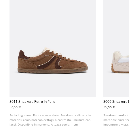
S011 Sneakers Retro In Pelle
S009 Sneakers B
Pelle
35,99 €
39,99 €
Suola in gomma. Punta arrotondata. Sneakers realizzate in
Sneakers barefoot c
materiali combinati con dettagli a contrasto. Chiusura con
materiale sintetic
lacci. Disponibile in marrone. Altezza suola: 1 cm
impunture a vista.
bianco.