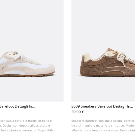
arefoot Dettagli In
S009 Sneakers Barefoot Dettagli In
Pelle
39,99 €
on suola sottile e inserti in pelle e
Sneakers barefoot con suola sottile, caratte
o. Design con doppia allacciatura e
inserti in pelle e materiale sintetico. Mode
 Suola piatta a contrasto. Disponibile in
allacciatura e impunture a vista. Suola piat
Disponibile in marrone.