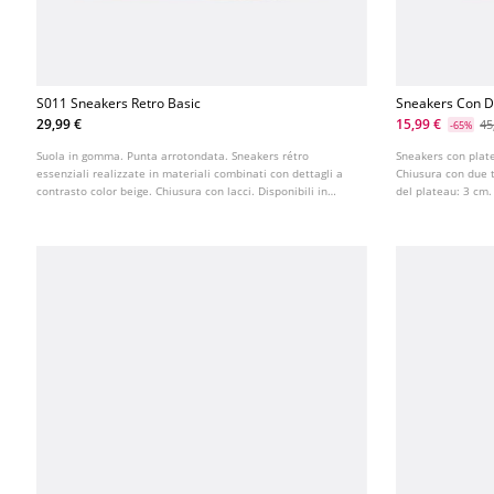
S011 Sneakers Retro Basic
Sneakers Con De
29,99 €
15,99 €
45
-65%
Suola in gomma. Punta arrotondata. Sneakers rétro
Sneakers con plate
essenziali realizzate in materiali combinati con dettagli a
Chiusura con due ti
contrasto color beige. Chiusura con lacci. Disponibili in
del plateau: 3 cm.
bianco. Altezza suola: 1 cm