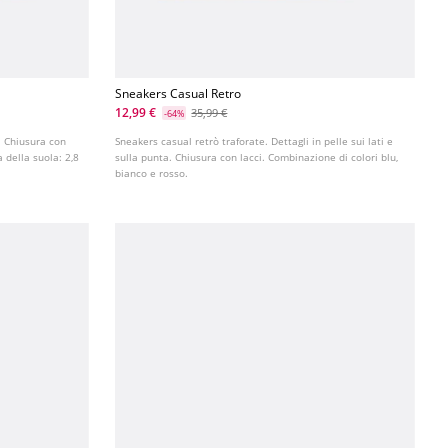
Sneakers Casual Retro
12,99 €
35,99 €
-64%
. Chiusura con
Sneakers casual retrò traforate. Dettagli in pelle sui lati e
a della suola: 2,8
sulla punta. Chiusura con lacci. Combinazione di colori blu,
bianco e rosso.