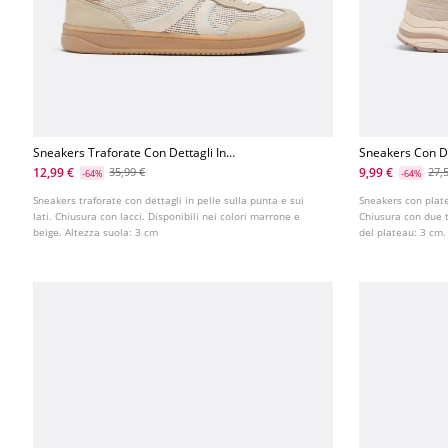
Sneakers Traforate Con Dettagli In
Sneakers Con De
Pelle
12,99 €
9,99 €
35,99 €
27,
-64%
-64%
Sneakers traforate con dettagli in pelle sulla punta e sui
Sneakers con plate
lati. Chiusura con lacci. Disponibili nei colori marrone e
Chiusura con due ti
beige. Altezza suola: 3 cm
del plateau: 3 cm.