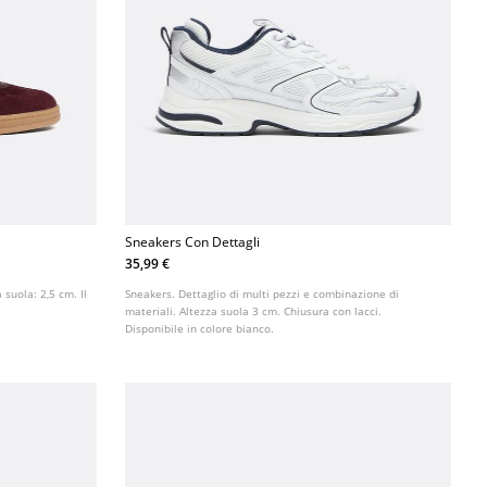
Sneakers Con Dettagli
35,99 €
 suola: 2,5 cm. Il
Sneakers. Dettaglio di multi pezzi e combinazione di
materiali. Altezza suola 3 cm. Chiusura con lacci.
Disponibile in colore bianco.