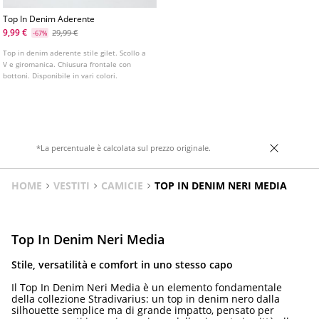
Top In Denim Aderente
9,99 €
29,99 €
-67%
Top in denim aderente stile gilet. Scollo a
V e giromanica. Chiusura frontale con
bottoni. Disponibile in vari colori.
*La percentuale è calcolata sul prezzo originale.
HOME
VESTITI
CAMICIE
TOP IN DENIM NERI MEDIA
Top In Denim Neri Media
Stile, versatilità e comfort in uno stesso capo
Il Top In Denim Neri Media è un elemento fondamentale
della collezione Stradivarius: un top in denim nero dalla
silhouette semplice ma di grande impatto, pensato per