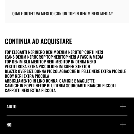
QUALE OUTFIT VA MEGLIO CON UN TOP IN DENIM NERI MEDIA?
CONTINUA AD ACQUISTARE
TOP ELEGANTI NERI
NERO DENIM
DENIM NERO
TOP CORTI NERI
JEANS DENIM NERO
CROP TOP NERI
TOP NERI A FASCIA MEDIA
TOP DENIM BLU MEDI
TOP NERI MEDI
TOP IN DENIM NERO
VESTITI ROSA EXTRA PICCOLI
DENIM SUPER STRETCH
BLAZER OVERSIZE DONNA PICCOLA
GIACCHE DI PELLE NERE EXTRA PICCOLE
BODY NERI EXTRA PICCOLA
ABBIGLIAMENTO IN LINO DONNA: CAMICIE E MAGLIETTE
CAMICIE IN POPELINE
TOP BLU DENIM SCURO
ABITI BIANCHI PICCOLI
CAPPOTTI NERI EXTRA PICCOLA
AIUTO
Assistenza e contatto
NOI
Rintraccia il tuo ordine