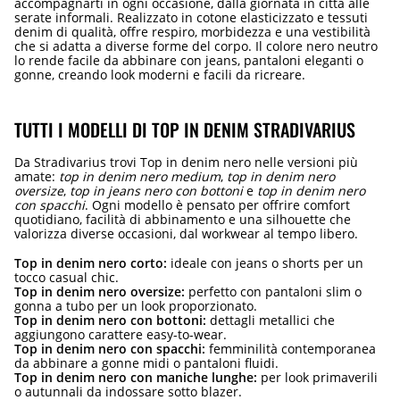
accompagnarti in ogni occasione, dalla giornata in città alle
serate informali. Realizzato in cotone elasticizzato e tessuti
denim di qualità, offre respiro, morbidezza e una vestibilità
che si adatta a diverse forme del corpo. Il colore nero neutro
lo rende facile da abbinare con jeans, pantaloni eleganti o
gonne, creando look moderni e facili da ricreare.
TUTTI I MODELLI DI TOP IN DENIM STRADIVARIUS
Da Stradivarius trovi Top in denim nero nelle versioni più
amate:
top in denim nero medium
,
top in denim nero
oversize
,
top in jeans nero con bottoni
e
top in denim nero
con spacchi
. Ogni modello è pensato per offrire comfort
quotidiano, facilità di abbinamento e una silhouette che
valorizza diverse occasioni, dal workwear al tempo libero.
Top in denim nero corto:
ideale con jeans o shorts per un
tocco casual chic.
Top in denim nero oversize:
perfetto con pantaloni slim o
gonna a tubo per un look proporzionato.
Top in denim nero con bottoni:
dettagli metallici che
aggiungono carattere easy-to-wear.
Top in denim nero con spacchi:
femminilità contemporanea
da abbinare a gonne midi o pantaloni fluidi.
Top in denim nero con maniche lunghe:
per look primaverili
o autunnali da indossare sotto blazer.