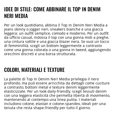
IDEE DI STILE: COME ABBINARE IL TOP IN DENIM
NERI MEDIA
Per un look quotidiano, abbina il Top In Denim Neri Media a
jeans skinny o jogger neri, sneakers bianche e una giacca
leggera: un outfit semplice, comodo e moderno. Per un outfit
da ufficio casual, indossa il top con una gonna midi a pieghe,
una cintura sottile e una giacca blazer nera. Se vuoi un tocco
di femminilità, scegli un bottom leggermente a contrasto
come una gonna colorata o una gonna in tweed, aggiungendo
orecchini discreti e una borsa strutturata.
COLORI, MATERIALI E TEXTURE
La palette di Top In Denim Neri Media privilegia il nero
profondo, ma può essere arricchita da dettagli come cuciture
a contrasto, bottoni metal e texture denim leggermente
elasticizzate. Per un look daily-friendly, scegli tessuti denim
con una leggera elasticità che permetta libertà di movimento,
mantenendo al contempo una linea pulita. I materiali
includono cotone, elastan e cotone-spandex, ideali per una
tenuta che resta shape-friendly per tutto il giorno.