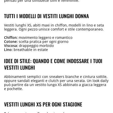
pensati per una silhouette slim e femminile.
TUTTI I MODELLI DI VESTITI LUNGHI DONNA
Vestiti lunghi XS, abiti maxi in chiffon, modelli in lino e seta
leggera. Ogni pezzo unisce comfort e stile contemporaneo.
Chiffon:
movimento leggero e romantico
Cotone:
scelta pratica per ogni giorno
Viscosa:
drappeggio morbido
Lino:
breathable in estate
IDEE DI STILE: QUANDO E COME INDOSSARE I TUOI
VESTITI LUNGHI
Abbinamenti semplici con sneakers bianche e cintura sottile,
oppure sandali eleganti e clutch per una serata. Un look daily
può partire da un vestito lungo XS abbinato a giacca leggera
e pochette.
VESTITI LUNGHI XS PER OGNI STAGIONE