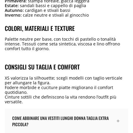
Primavera:
stampa floreale, giacca leggera
Estate:
sandali bassi e cappello di paglia
Autunno:
cardigan e stivali bassi
Inverno:
calze neutre e stivali al ginocchio
COLORI, MATERIALI E TEXTURE
Palette neutre per base, con tocchi di pastello o tonalità
intense. Tessuti come seta sintetica, viscosa e lino offrono
comfort tutto il giorno.
CONSIGLI SU TAGLIA E COMFORT
XS valorizza la silhouette; scegli modelli con taglio verticale
per allungare la figura.
Fodere morbide e cuciture piatte migliorano il comfort
quotidiano.
Cinture sottili che definiscono la vita rendono l’outfit più
versatile.
COME ABBINARE UNA VESTITI LUNGHI DONNA TAGLIA EXTRA
PICCOLA?