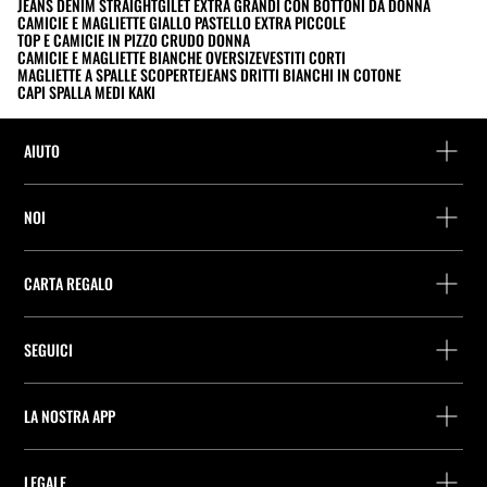
JEANS DENIM STRAIGHT
GILET EXTRA GRANDI CON BOTTONI DA DONNA
CAMICIE E MAGLIETTE GIALLO PASTELLO EXTRA PICCOLE
TOP E CAMICIE IN PIZZO CRUDO DONNA
CAMICIE E MAGLIETTE BIANCHE OVERSIZE
VESTITI CORTI
MAGLIETTE A SPALLE SCOPERTE
JEANS DRITTI BIANCHI IN COTONE
CAPI SPALLA MEDI KAKI
AIUTO
Assistenza e contatto
NOI
Rintraccia il tuo ordine
Trova un negozio
Restituzione come ospite
CARTA REGALO
Società
Ricerca dei punti di consegna
Consulta Saldo
Lavora presso Stradivarius
Stradivarius ID
SEGUICI
Acquisto Carta Regalo
Company Profile
Preferenze per i cookie
Prevenzione frodi
Guida all’imballaggio
LA NOSTRA APP
iOS
Android
LEGALE