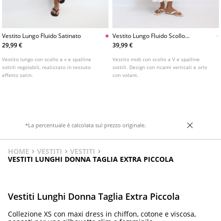
Vestito Lungo Fluido Satinato
Vestito Lungo Fluido Scollo
Sulla Schiena
29,99 €
39,99 €
Vestito lungo con scollo a v e spalline
Vestito midi con scollo a V e spalline
sottili regolabili, realizzato in tessuto
sottili. Design con ricami verticali e orlo
effetto satin.
con volant.
*La percentuale è calcolata sul prezzo originale.
HOME
VESTITI
VESTITI
VESTITI LUNGHI DONNA TAGLIA EXTRA PICCOLA
Vestiti Lunghi Donna Taglia Extra Piccola
Collezione XS con maxi dress in chiffon, cotone e viscosa,